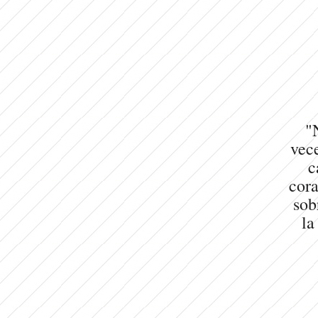
"
vece
c
cora
sob
la