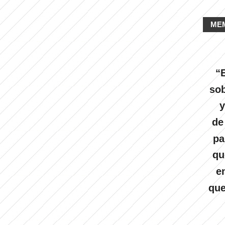
ME
“E
sob
y
de
pa
qu
e
que