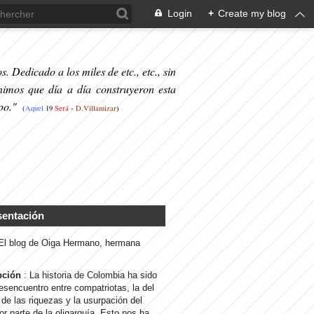
Login
+
Create my blog
. Dedicado a los miles de etc., etc., sin
nimos que día a día construyeron esta
po."
(
Aquel
19
S
erá
-
D.Villamizar
)
sentación
 El blog de Oiga Hermano, hermana
pción
: La historia de Colombia ha sido
desencuentro entre compatriotas, la del
de las riquezas y la usurpación del
or parte de la oligarquía. Esto nos ha