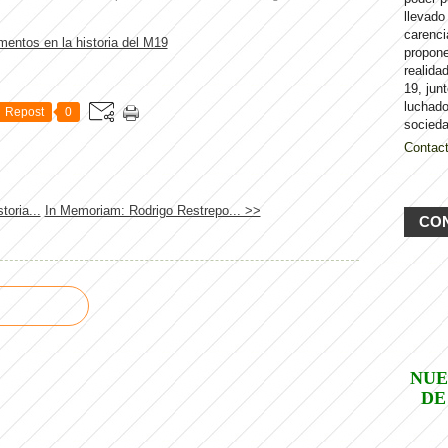
llevado
carenci
propon
realida
19, jun
luchado
Repost
0
socieda
Contac
oria...
In Memoriam: Rodrigo Restrepo... >>
CO
NUE
DE