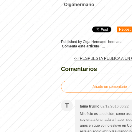
Oigahermano
Repost
Published by Oiga Hermano, hermana
Comenta este artículo
…
<< RESPUESTA PUBLICA A UN 
Comentarios
Añade un comentario
T
taina trujillo
02/12/2016 06:22
Mi oficio es la edición, como ust
soy una afortunada al haber sido
años en que yo no estuve en Co
este episodio.<br /> Kavilando 