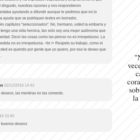
l disgusto, nuestras razones y nos respondieron
 estaba ayudando a difundir aunque le pedimos que no lo
na ayuda que se publiquen textos en borrador,
lo capítulos "seleccionados". No, hermano, usted la embarra y
no tengo una vida heroica, tan solo soy una mujer autónoma que
ibertad. Decir las cosas como las pienso no es irrespetuoso. La
edida no es irrespetuosa. <br /> Respeto su trabajo, como el
usted es querido por gente que yo quiero, por eso le deseo que
"
.
vece
c
cora
na
02/12/2016 14:42
sob
 deseos, las mentiras no las comento.
la
16 10:45
s buenos deseos