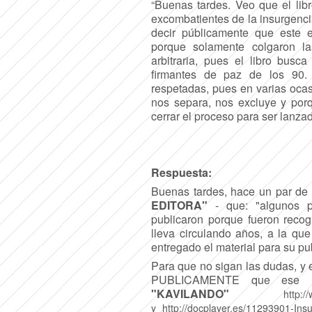
“Buenas tardes. Veo que el lib
excombatientes de la insurgenc
decir públicamente que este e
porque solamente colgaron l
arbitraria, pues el libro busc
firmantes de paz de los 90
respetadas, pues en varias oca
nos separa, nos excluye y por
cerrar el proceso para ser lanza
Respuesta:
Buenas tardes, hace un par d
EDITORA"
- que: "algunos p
publicaron porque fueron rec
lleva circulando años, a la qu
entregado el material para su pu
Para que no sigan las dudas, y 
PUBLICAMENTE que ese ma
"KAVILANDO"
http:/
y
http://docplayer.es/11293901-In