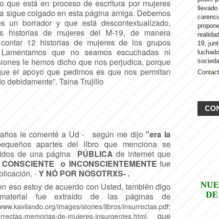
ro que está en proceso de escritura por mujeres
llevado
ia sigue colgado en esta página amiga. Debemos
carenci
s un borrador y que está descontextualizado,
propon
as historias de mujeres del M-19, de manera
realida
a contar 12 historias de mujeres de los grupos
19, jun
. Lamentamos que no seamos escuchadas ni
luchado
siones le hemos dicho que nos perjudica, porque
socieda
que el apoyo que pedimos es que nos permitan
Contac
do debidamente”. Taina Trujillo
CO
e años le comenté a Ud - según me dijo
"era la
equeños apartes del libro que menciona se
ogidos de una página
PÚBLlCA
de internet que
e
CONSCIENTE o INCONSCIENTEMENTE
fue
blicación, -
Y NÓ POR NOSOTRXS- .
NUE
en eso estoy de acuerdo con Usted, también digo
DE
terial fue extraído de las páginas de
/www.kavilando.org/images/stories/libros/insurrectas.pdf;
que
surrectas-memorias-de-mujeres-insurgentes.html,