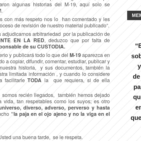
caron algunas historias del M-19, aquí solo se
M.
ME
s con más respeto nos lo han comentado y les
oceso de revisión de nuestro material publicado”.
 adjudicarnos arbitrariedad por la publicación de
ENTE EN LA RED
, deduzco que por falta de
“E
sponsable de su CUSTODIA.
rio y publicará todo lo que del
M-19
aparezca en
sob
o a copiar, difundir, comentar, estudiar, publicar y
y
, nuestra historia, y sus documentos, también la
stra limitada información , y cuando lo considere
de
 facilitarle
TODA
la que requiera, si de ella
pa
no somos recién llegados, también hemos dejado
qu
a vida, tan respetables como los suyos; es otro
e
niverso, diverso, adverso, perverso y hasta
mucho
“la paja en el ojo ajeno y no la viga en el
que
sted una buena tarde, se le respeta.