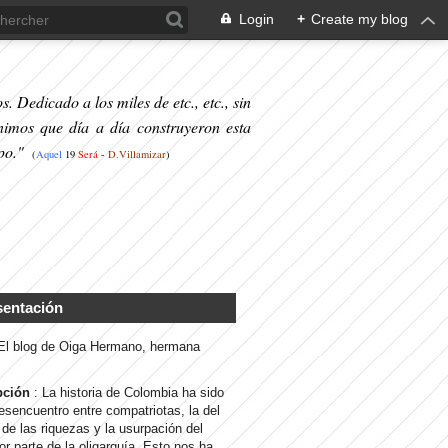
Login
+
Create my blog
. Dedicado a los miles de etc., etc., sin
nimos que día a día construyeron esta
po."
(
Aquel
19
S
erá
-
D.Villamizar
)
sentación
 El blog de Oiga Hermano, hermana
pción
: La historia de Colombia ha sido
desencuentro entre compatriotas, la del
de las riquezas y la usurpación del
or parte de la oligarquía. Esto nos ha