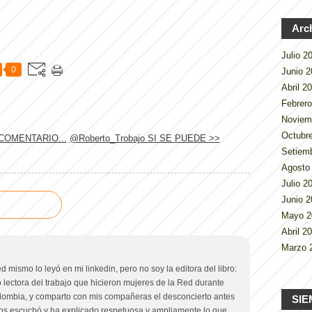
Arc
Julio 
0
Junio 
Abril 2
Febrer
Noviem
Octubr
COMENTARIO...
@Roberto_Trobajo SI SE PUEDE >>
Setiem
Agosto
Julio 
Junio 
Mayo 
Abril 2
Marzo 
ed mismo lo leyó en mi linkedin, pero no soy la editora del libro:
 lectora del trabajo que hicieron mujeres de la Red durante
lombia, y comparto con mis compañeras el desconcierto antes
SIE
nos escuchó y ha explicado respetuosa y ampliamente lo que