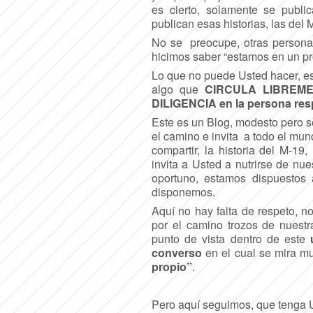
es cierto, solamente se publi
publican esas historias, las del 
No se preocupe, otras persona
hicimos saber “estamos en un pr
Lo que no puede Usted hacer, es
algo que
CIRCULA LIBREM
DILIGENCIA en la persona re
Este es un Blog, modesto pero se
el camino e invita a todo el mund
compartir, la historia del M-19
invita a Usted a nutrirse de nue
oportuno, estamos dispuestos a
disponemos.
Aquí no hay falta de respeto, 
por el camino trozos de nuestr
punto de vista dentro de este
u
converso
en el cual se mira 
propio”
.
Pero aquí seguimos, que tenga U