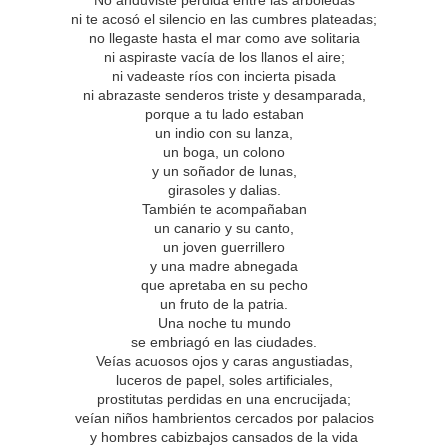
No anduviste perdida entre las arboledas
ni te acosó el silencio en las cumbres plateadas;
no llegaste hasta el mar como ave solitaria
ni aspiraste vacía de los llanos el aire;
ni vadeaste ríos con incierta pisada
ni abrazaste senderos triste y desamparada,
porque a tu lado estaban
un indio con su lanza,
un boga, un colono
y un soñador de lunas,
girasoles y dalias.
También te acompañaban
un canario y su canto,
un joven guerrillero
y una madre abnegada
que apretaba en su pecho
un fruto de la patria.
Una noche tu mundo
se embriagó en las ciudades.
Veías acuosos ojos y caras angustiadas,
luceros de papel, soles artificiales,
prostitutas perdidas en una encrucijada;
veían niños hambrientos cercados por palacios
y hombres cabizbajos cansados de la vida