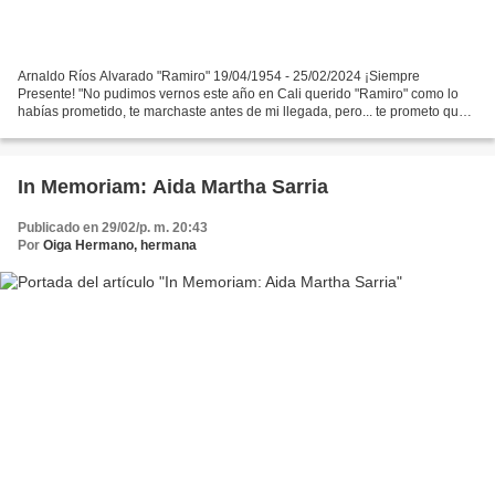
Arnaldo Ríos Alvarado "Ramiro" 19/04/1954 - 25/02/2024 ¡Siempre
Presente! "No pudimos vernos este año en Cali querido "Ramiro" como lo
habías prometido, te marchaste antes de mi llegada, pero... te prometo que
más tarde que temprano apareceré en tu nueva...
In Memoriam: Aida Martha Sarria
Publicado en 29/02/p. m. 20:43
Por
Oiga Hermano, hermana