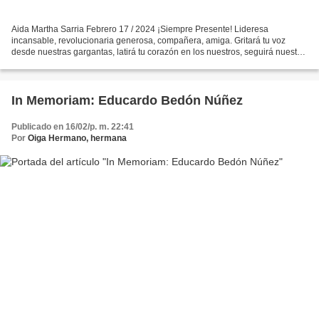
Aida Martha Sarria Febrero 17 / 2024 ¡Siempre Presente! Lideresa
incansable, revolucionaria generosa, compañera, amiga. Gritará tu voz
desde nuestras gargantas, latirá tu corazón en los nuestros, seguirá nuestra
lucha hasta construir una sociedad en Paz,...
In Memoriam: Educardo Bedón Núñez
Publicado en 16/02/p. m. 22:41
Por
Oiga Hermano, hermana