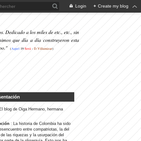
Login
+
Create my blog
. Dedicado a los miles de etc., etc., sin
nimos que día a día construyeron esta
po."
(
Aquel
19
S
erá
-
D.Villamizar
)
sentación
 El blog de Oiga Hermano, hermana
pción
: La historia de Colombia ha sido
desencuentro entre compatriotas, la del
de las riquezas y la usurpación del
or parte de la oligarquía. Esto nos ha