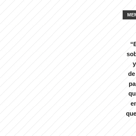
ME
“E
sob
y
de
pa
qu
e
que