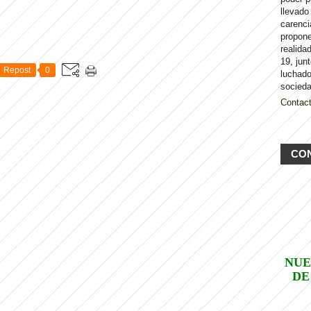
llevado
carenci
propon
realida
19, jun
Repost
0
luchado
socieda
Contac
CO
NUE
DE