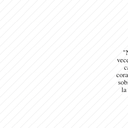
"
vece
c
cora
sob
la