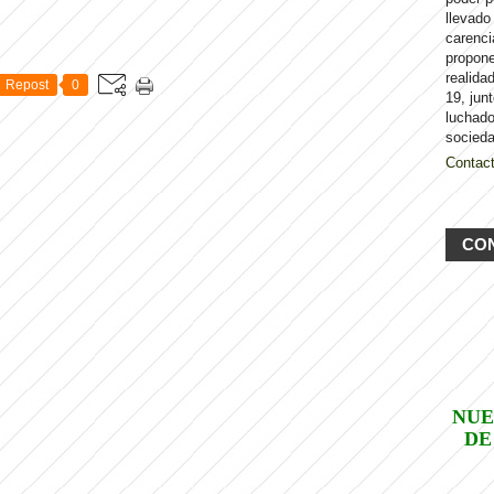
llevado
carenci
propon
realida
Repost
0
19, jun
luchado
socieda
Contac
CO
NUE
DE