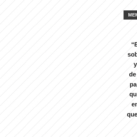
ME
“E
sob
y
de
pa
qu
e
que