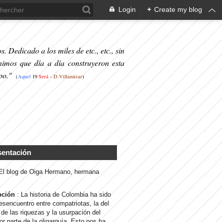
Login
+
Create my blog
. Dedicado a los miles de etc., etc., sin
nimos que día a día construyeron esta
po."
(
Aquel
19
S
erá
-
D.Villamizar
)
sentación
 El blog de Oiga Hermano, hermana
pción
: La historia de Colombia ha sido
desencuentro entre compatriotas, la del
de las riquezas y la usurpación del
or parte de la oligarquía. Esto nos ha