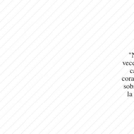
"
vece
c
cora
sob
la