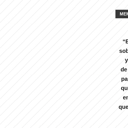
ME
“E
sob
y
de
pa
qu
e
que