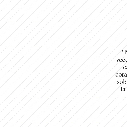
"
vece
c
cora
sob
la