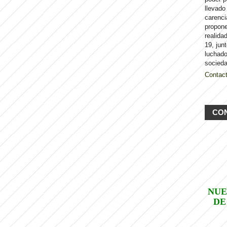
llevado
carenci
propon
realida
19, jun
luchado
socieda
Contac
CO
NUE
DE