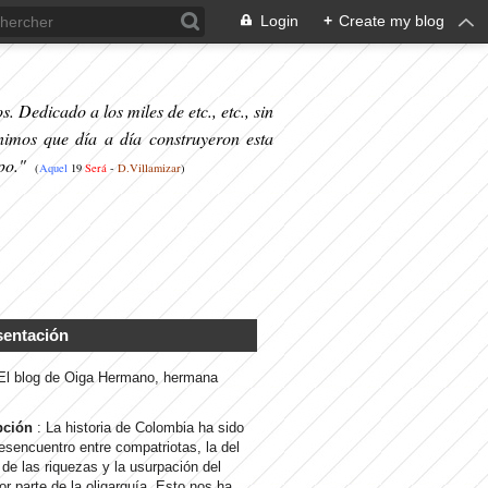
Login
+
Create my blog
. Dedicado a los miles de etc., etc., sin
nimos que día a día construyeron esta
po."
(
Aquel
19
S
erá
-
D.Villamizar
)
sentación
 El blog de Oiga Hermano, hermana
pción
: La historia de Colombia ha sido
desencuentro entre compatriotas, la del
de las riquezas y la usurpación del
or parte de la oligarquía. Esto nos ha