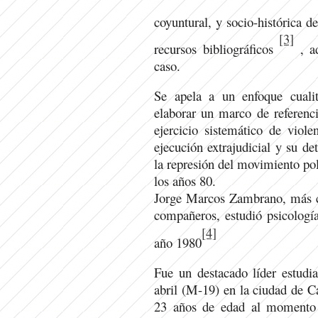
coyuntural, y socio-histórica d
[3]
recursos bibliográficos
, ad
caso.
Se apela a un enfoque cualit
elaborar un marco de referenci
ejercicio sistemático de viole
ejecución extrajudicial y su d
la represión del movimiento pol
los años 80.
Jorge Marcos Zambrano, más c
compañeros, estudió psicología
[4]
año 1980
Fue un destacado líder estudi
abril (M-19) en la ciudad de Ca
23 años de edad al momento d