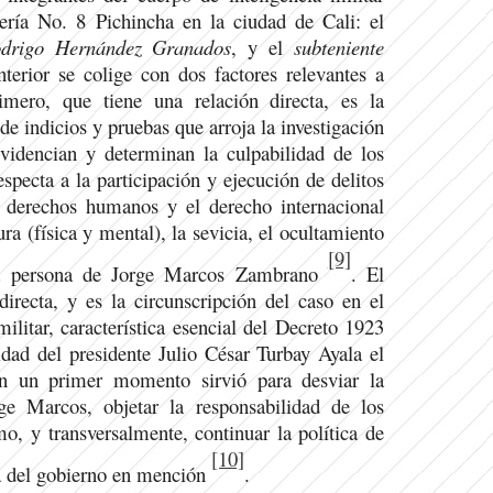
tería No. 8 Pichincha en la ciudad de Cali: el
odrigo Hernández Granados
, y el
subteniente
nterior se colige con dos factores relevantes a
imero, que tiene una relación directa, es la
de indicios y pruebas que arroja la investigación
videncian y determinan la culpabilidad de los
especta a la participación y ejecución de delitos
 derechos humanos y el derecho internacional
ra (física y mental), la sevicia, el ocultamiento
[9]
 la persona de Jorge Marcos Zambrano
. El
directa, y es la circunscripción del caso en el
ilitar, característica esencial del Decreto 1923
dad del presidente Julio César Turbay Ayala el
en un primer momento sirvió para desviar la
ge Marcos, objetar la responsabilidad de los
o, y transversalmente, continuar la política de
[10]
ca del gobierno en mención
.