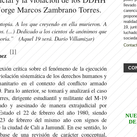
llevado
Jorge Marcos Zambrano Torres.
carenci
propon
realida
utopía. A los que creyendo en ella
murieron. A
19, jun
os. (...) Dedicado a los cientos de anónimos que
luchado
toria.” (
Aquel 19 será. Darío Villamizar)
socieda
Contac
[1]
hez
lexión crítica sobre el fenómeno de la ejecución
CO
 violación sistemática de los derechos humanos y
anitario en el contexto del conflicto armado
 Para lo anterior, se tomará y analizará el caso
es, dirigente estudiantil y militante del M-19
ado y asesinado de manera extrajudicial por
Estado el 22 de febrero del año 1980, siendo
NUE
l 23 de febrero del mismo año con signos de
DE
e la ciudad de Cali a Jamundí. En ese sentido, lo
 base de una revisión de carácter conceptual,