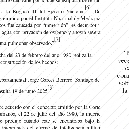
[6]
 a la Brigada III del Ejército Nacional
. De
a emitido por el Instituto Nacional de Medicina
os fue causada por “inmersión”, es decir por “
el agua con privación de oxígeno y anoxia severa
[7]
dema pulmonar observado.”
"
cha del 23 de febrero del año 1980 realiza la
vece
econstrucción de los hechos:
c
cora
epartamental Jorge Garcés Borrero, Santiago de
sob
[8]
la
sulta 19 de junio 2025
de acuerdo con el concepto emitido por la Corte
manos, el 22 de julio del año 1980, la muerte
 produjo cuando éste se encontraba bajo la
 integrantes del cuerpo de inteligencia militar