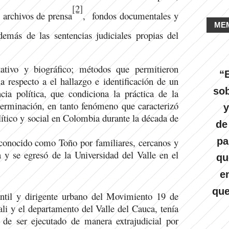
[2]
e archivos de prensa
, fondos documentales y
ME
emás de las sentencias judiciales propias del
ativo y biográfico; métodos que permitieron
“E
a respecto a el hallazgo e identificación de un
sob
ncia política, que condiciona la práctica de la
eterminación, en tanto fenómeno que caracterizó
y
ítico y social en Colombia durante la década de
de
pa
onocido como Toño por familiares, cercanos y
 y se egresó de la Universidad del Valle en el
qu
e
que
antil y dirigente urbano del Movimiento 19 de
li y el departamento del Valle del Cauca, tenía
e ser ejecutado de manera extrajudicial por