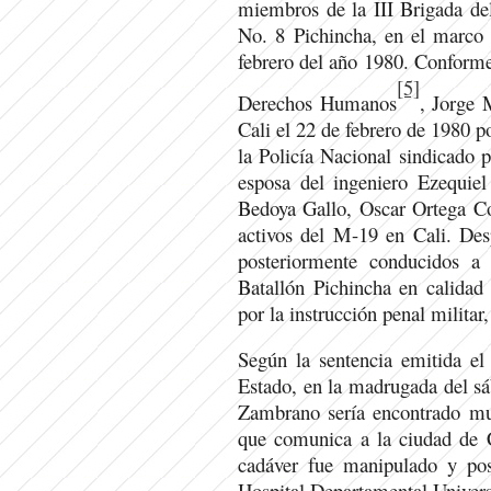
miembros de la III Brigada del
No. 8 Pichincha, en el marco 
febrero del año 1980. Conforme 
[5]
Derechos Humanos
, Jorge 
Cali el 22 de febrero de 1980 p
la Policía Nacional sindicado p
esposa del ingeniero Ezequie
Bedoya Gallo, Oscar Ortega C
activos del M-19 en Cali. Desp
posteriormente conducidos a 
Batallón Pichincha en calidad
por la instrucción penal militar
Según la sentencia emitida el
Estado, en la madrugada del s
Zambrano sería encontrado mue
que comunica a la ciudad de 
cadáver fue manipulado y post
Hospital Departamental Universi