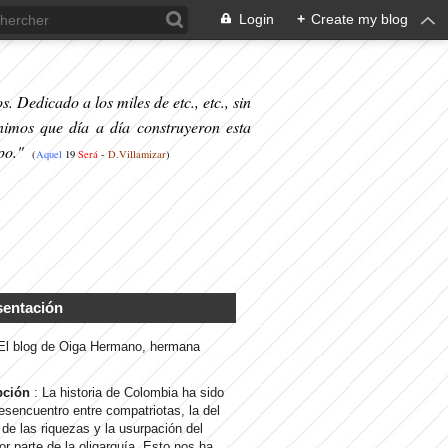
Login
+
Create my blog
. Dedicado a los miles de etc., etc., sin
nimos que día a día construyeron esta
po."
(
Aquel
19
S
erá
-
D.Villamizar
)
sentación
 El blog de Oiga Hermano, hermana
pción
: La historia de Colombia ha sido
desencuentro entre compatriotas, la del
de las riquezas y la usurpación del
or parte de la oligarquía. Esto nos ha