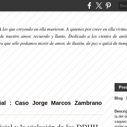
 los que creyendo en ella murieron. A quienes por creer en ella vivimos
 de nuestro amor, recuerdo y llanto. Dedicado a los cientos de anó
ara que sólo podamos morir de amor, de ilusión, de paz o quizá de tiem
Pre
Blog
:
cial : Caso Jorge Marcos Zambrano
Descri
la del 
saqueo 
icial y la violación de los DDHH
poder p