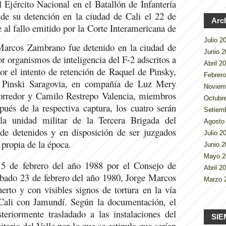
 Ejército Nacional en el Batallón de Infantería
de su detención en la ciudad de Cali el 22 de
Arc
al fallo emitido por la Corte Interamericana de
Julio 
Marcos Zambrano fue detenido en la ciudad de
Junio 
or organismos de inteligencia del F-2 adscritos a
Abril 2
or el intento de retención de Raquel de Pinsky,
Febrer
l Pinski Saragovia, en compañía de Luz Mery
Noviem
orredor y Camilo Restrepo Valencia, miembros
Octubr
ués de la respectiva captura, los cuatro serán
Setiem
la unidad militar de la Tercera Brigada del
Agosto
 de detenidos y en disposición de ser juzgados
Julio 
, propia de la época.
Junio 
Mayo 
 5 de febrero del año 1988 por el Consejo de
Abril 2
ábado 23 de febrero del año 1980, Jorge Marcos
Marzo 
rto y con visibles signos de tortura en la vía
Cali con Jamundí. Según la documentación, el
eriormente trasladado a las instalaciones del
SIE
tario del Valle por lo que se estipula que serían