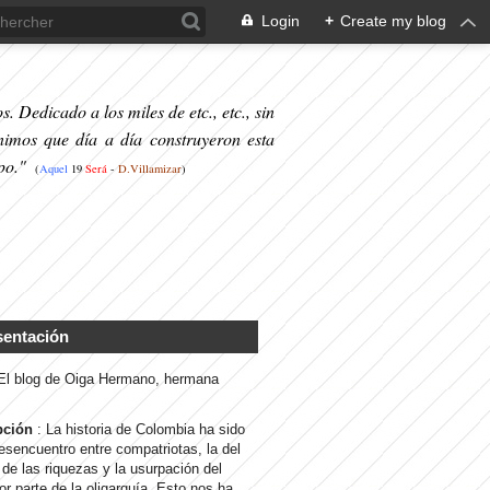
Login
+
Create my blog
. Dedicado a los miles de etc., etc., sin
nimos que día a día construyeron esta
po."
(
Aquel
19
S
erá
-
D.Villamizar
)
sentación
 El blog de Oiga Hermano, hermana
pción
: La historia de Colombia ha sido
desencuentro entre compatriotas, la del
de las riquezas y la usurpación del
or parte de la oligarquía. Esto nos ha