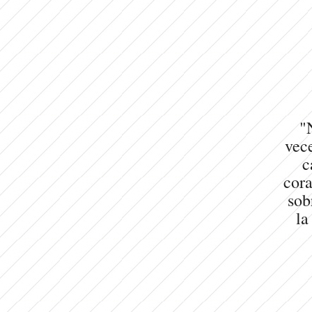
"
vece
c
cora
sob
la