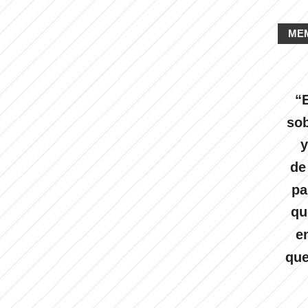
ME
“E
sob
y
de
pa
qu
e
que