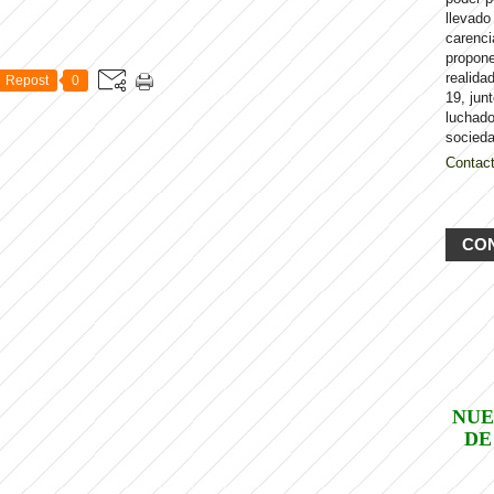
llevado
carenci
propon
realida
Repost
0
19, jun
luchado
socieda
Contac
CO
NUE
DE