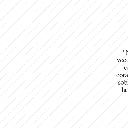
"
vece
c
cora
sob
la