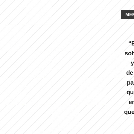
ME
“E
sob
y
de
pa
qu
e
que