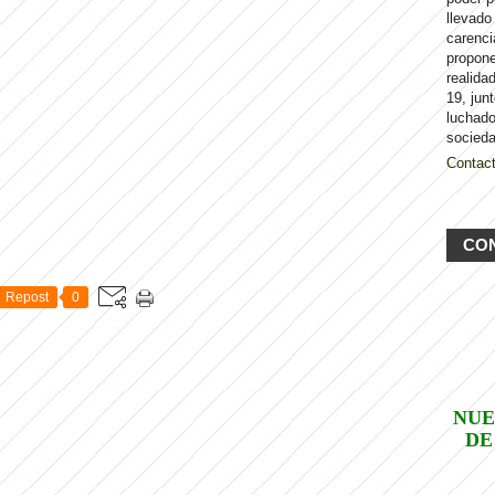
llevado
carenci
propon
realida
19, jun
luchado
socieda
Contac
CO
Repost
0
NUE
DE