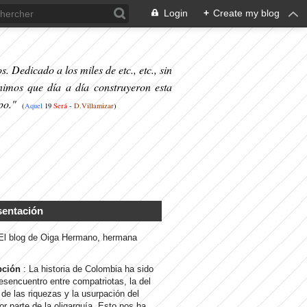
Login
+
Create my blog
. Dedicado a los miles de etc., etc., sin
nimos que día a día construyeron esta
po."
(
Aquel
19
S
erá
-
D.Villamizar
)
sentación
 El blog de Oiga Hermano, hermana
pción
: La historia de Colombia ha sido
desencuentro entre compatriotas, la del
de las riquezas y la usurpación del
or parte de la oligarquía. Esto nos ha