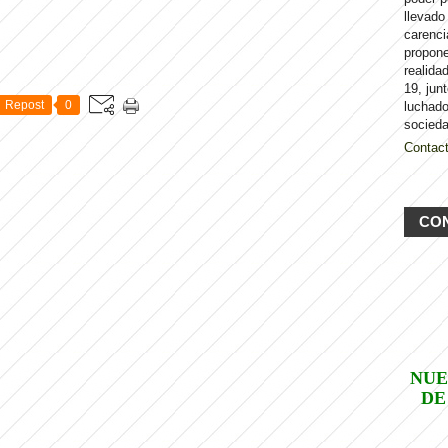
llevado
carenci
propon
realida
19, jun
Repost
0
luchado
socieda
Contac
CO
NUE
DE