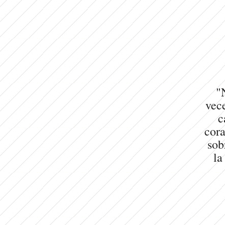
"
vece
c
cora
sob
la