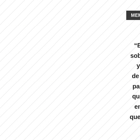
ME
“E
sob
y
de
pa
qu
e
que