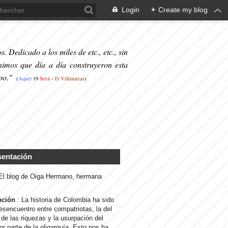
Login
+
Create my blog
. Dedicado a los miles de etc., etc., sin
nimos que día a día construyeron esta
po."
(
Aquel
19
S
erá
-
D.Villamizar
)
sentación
 El blog de Oiga Hermano, hermana
pción
: La historia de Colombia ha sido
desencuentro entre compatriotas, la del
de las riquezas y la usurpación del
or parte de la oligarquía. Esto nos ha