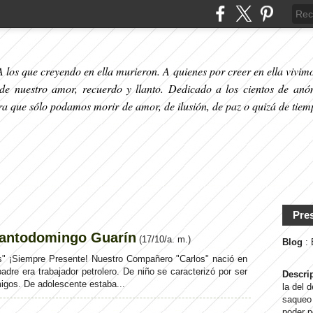
 los que creyendo en ella murieron. A quienes por creer en ella vivimos
 de nuestro amor, recuerdo y llanto. Dedicado a los cientos de anó
ara que sólo podamos morir de amor, de ilusión, de paz o quizá de tiem
Pre
Santodomingo Guarín
(
17/10/a. m.
)
Blog
:
s" ¡Siempre Presente! Nuestro Compañero "Carlos" nació en
adre era trabajador petrolero. De niño se caracterizó por ser
Descri
igos. De adolescente estaba...
la del 
saqueo 
poder p