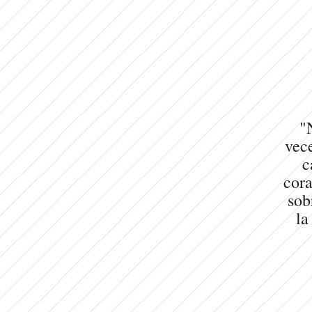
"
vece
c
cora
sob
la