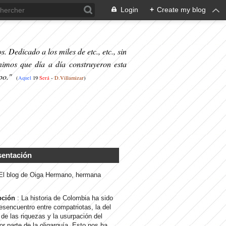
Login
+
Create my blog
. Dedicado a los miles de etc., etc., sin
nimos que día a día construyeron esta
po."
(
Aquel
19
S
erá
-
D.Villamizar
)
sentación
 El blog de Oiga Hermano, hermana
pción
: La historia de Colombia ha sido
desencuentro entre compatriotas, la del
de las riquezas y la usurpación del
or parte de la oligarquía. Esto nos ha