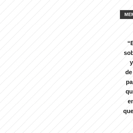
ME
“E
sob
y
de
pa
qu
e
que