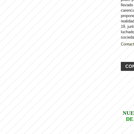
llevado
carenci
propon
realida
19, jun
luchado
socieda
Contac
CO
NUE
DE