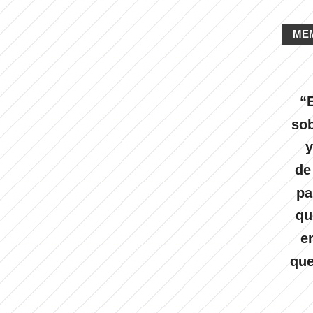
ME
“E
sob
y
de
pa
qu
e
que