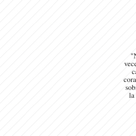
"
vece
c
cora
sob
la