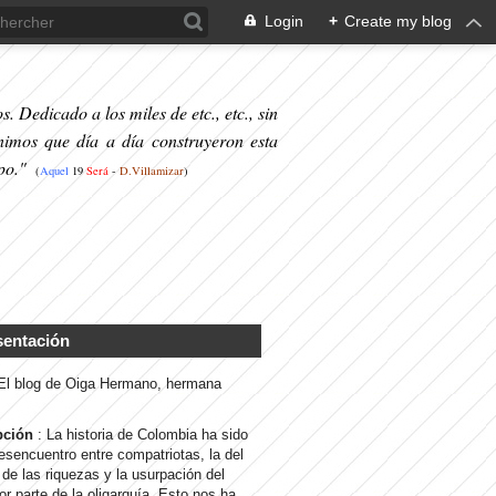
Login
+
Create my blog
. Dedicado a los miles de etc., etc., sin
nimos que día a día construyeron esta
po."
(
Aquel
19
S
erá
-
D.Villamizar
)
sentación
 El blog de Oiga Hermano, hermana
pción
: La historia de Colombia ha sido
desencuentro entre compatriotas, la del
de las riquezas y la usurpación del
or parte de la oligarquía. Esto nos ha