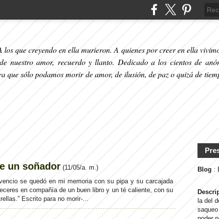
 los que creyendo en ella murieron. A quienes por creer en ella vivimos
 de nuestro amor, recuerdo y llanto. Dedicado a los cientos de anó
ara que sólo podamos morir de amor, de ilusión, de paz o quizá de tiem
Pre
de un soñador
(
11/05/a. m.
)
Blog
:
vencio se quedó en mi memoria con su pipa y su carcajada
heceres en compañía de un buen libro y un té caliente, con su
Descri
llas.” Escrito para no morir-...
la del 
saqueo 
poder p