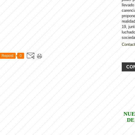
llevado
carenci
propon
realida
19, jun
luchado
socieda
Contac
Repost
0
CO
NUE
DE