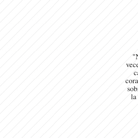
"
vece
c
cora
sob
la