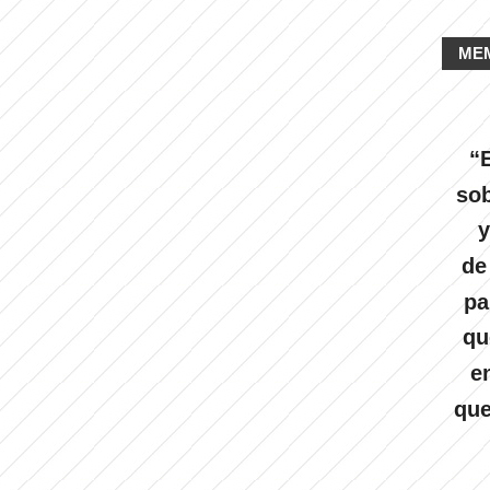
ME
“E
sob
y
de
pa
qu
e
que