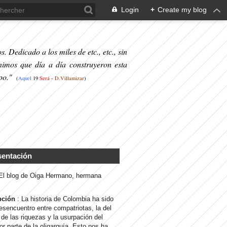
Login
+
Create my blog
. Dedicado a los miles de etc., etc., sin
nimos que día a día construyeron esta
po."
(
Aquel
19
S
erá
-
D.Villamizar
)
sentación
 El blog de Oiga Hermano, hermana
pción
: La historia de Colombia ha sido
desencuentro entre compatriotas, la del
de las riquezas y la usurpación del
or parte de la oligarquía. Esto nos ha