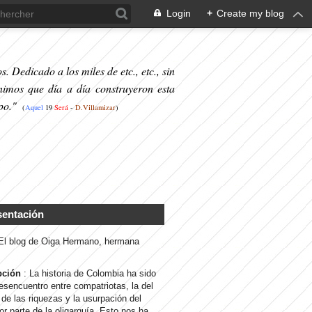
Login
+
Create my blog
. Dedicado a los miles de etc., etc., sin
nimos que día a día construyeron esta
po."
(
Aquel
19
S
erá
-
D.Villamizar
)
sentación
 El blog de Oiga Hermano, hermana
pción
: La historia de Colombia ha sido
desencuentro entre compatriotas, la del
de las riquezas y la usurpación del
or parte de la oligarquía. Esto nos ha