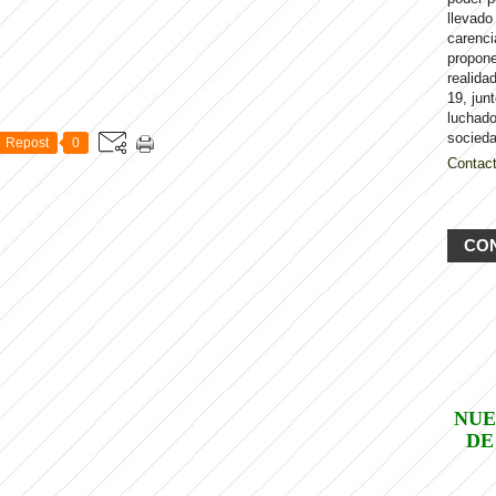
llevado
carenci
propon
realida
19, jun
luchado
socieda
Repost
0
Contac
CO
NUE
DE