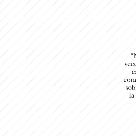
"
vece
c
cora
sob
la