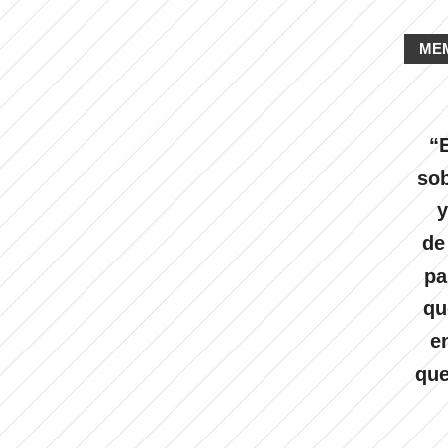
ME
“E
sob
y
de
pa
qu
e
que