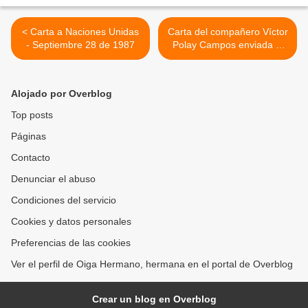
< Carta a Naciones Unidas
Carta del compañero Víctor
- Septiembre 28 de 1987
Polay Campos enviada al
conversatorio en la Quinta
de Bolívar, Bogotá,
Colombia, desde la prisión
Alojado por Overblog
militar de la Base Naval del
Callao en el Perú, 8 de
Top posts
Setiembre del 2010 >
Páginas
Contacto
Denunciar el abuso
Condiciones del servicio
Cookies y datos personales
Preferencias de las cookies
Ver el perfil de Oiga Hermano, hermana en el portal de Overblog
Crear un blog en Overblog