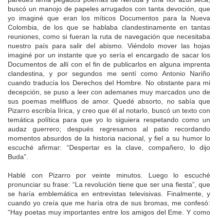
buscó un manojo de papeles arrugados con tanta devoción, que
yo imaginé que eran los míticos Documentos para la Nueva
Colombia, de los que se hablaba clandestinamente en tantas
reuniones, como si fueran la ruta de navegación que necesitaba
nuestro país para salir del abismo. Viéndolo mover las hojas
imaginé por un instante que yo sería el encargado de sacar los
Documentos de allí con el fin de publicarlos en alguna imprenta
clandestina, y por segundos me sentí como Antonio Nariño
cuando traducía los Derechos del Hombre. No obstante para mi
decepción, se puso a leer con ademanes muy marcados uno de
sus poemas melifluos de amor. Quedé absorto, no sabía que
Pizarro escribía lírica, y creo que él al notarlo, buscó un texto con
temática política para que yo lo siguiera respetando como un
audaz guerrero; después regresamos al patio recordando
momentos absurdos de la historia nacional, y fiel a su humor lo
escuché afirmar: “Despertar es la clave, compañero, lo dijo
Buda”.
Hablé con Pizarro por veinte minutos. Luego lo escuché
pronunciar su frase: “La revolución tiene que ser una fiesta”, que
se haría emblemática en entrevistas televisivas. Finalmente, y
cuando yo creía que me haría otra de sus bromas, me confesó:
“Hay poetas muy importantes entre los amigos del Eme. Y como