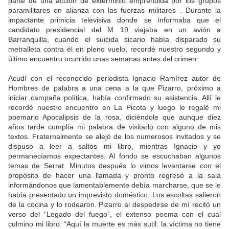
parte de una acción de exterminio emprendida por los grupos
paramilitares en alianza con las fuerzas militares–. Durante la
impactante primicia televisiva donde se informaba que el
candidato presidencial del M 19 viajaba en un avión a
Barranquilla, cuando el suicida sicario había disparado su
metralleta contra él en pleno vuelo, recordé nuestro segundo y
último encuentro ocurrido unas semanas antes del crimen:
Acudí con el reconocido periodista Ignacio Ramírez autor de
Hombres de palabra a una cena a la que Pizarro, próximo a
iniciar campaña política, había confirmado su asistencia. Allí le
recordé nuestro encuentro en La Picota y luego le regalé mi
poemario Apocalipsis de la rosa, diciéndole que aunque diez
años tarde cumplía mi palabra de visitarlo con alguno de mis
textos. Fraternalmente se alejó de los numerosos invitados y se
dispuso a leer a saltos mi libro, mientras Ignacio y yo
permanecíamos expectantes. Al fondo se escuchaban algunos
temas de Serrat. Minutos después lo vimos levantarse con el
propósito de hacer una llamada y pronto regresó a la sala
informándonos que lamentablemente debía marcharse, que se le
había presentado un imprevisto doméstico. Los escoltas salieron
de la cocina y lo rodearon. Pizarro al despedirse de mí recitó un
verso del “Legado del fuego”, el extenso poema con el cual
culmino mi libro: “Aquí la muerte es más sutil: la víctima no tiene