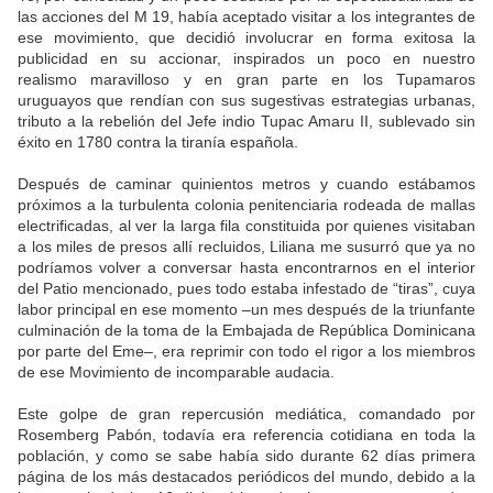
las acciones del M 19, había aceptado visitar a los integrantes de
ese movimiento, que decidió involucrar en forma exitosa la
publicidad en su accionar, inspirados un poco en nuestro
realismo maravilloso y en gran parte en los Tupamaros
uruguayos que rendían con sus sugestivas estrategias urbanas,
tributo a la rebelión del Jefe indio Tupac Amaru II, sublevado sin
éxito en 1780 contra la tiranía española.
Después de caminar quinientos metros y cuando estábamos
próximos a la turbulenta colonia penitenciaria rodeada de mallas
electrificadas, al ver la larga fila constituida por quienes visitaban
a los miles de presos allí recluidos, Liliana me susurró que ya no
podríamos volver a conversar hasta encontrarnos en el interior
del Patio mencionado, pues todo estaba infestado de “tiras”, cuya
labor principal en ese momento –un mes después de la triunfante
culminación de la toma de la Embajada de República Dominicana
por parte del Eme–, era reprimir con todo el rigor a los miembros
de ese Movimiento de incomparable audacia.
Este golpe de gran repercusión mediática, comandado por
Rosemberg Pabón, todavía era referencia cotidiana en toda la
población, y como se sabe había sido durante 62 días primera
página de los más destacados periódicos del mundo, debido a la