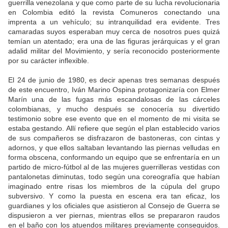
guerrilla venezolana y que como parte de su lucha revolucionaria
en Colombia editó la revista Comuneros conectando una
imprenta a un vehículo; su intranquilidad era evidente. Tres
camaradas suyos esperaban muy cerca de nosotros pues quizá
temían un atentado; era una de las figuras jerárquicas y el gran
adalid militar del Movimiento, y sería reconocido posteriormente
por su carácter inflexible.
El 24 de junio de 1980, es decir apenas tres semanas después
de este encuentro, Iván Marino Ospina protagonizaría con Elmer
Marín una de las fugas más escandalosas de las cárceles
colombianas, y mucho después se conocería su divertido
testimonio sobre ese evento que en el momento de mi visita se
estaba gestando. Allí refiere que según el plan establecido varios
de sus compañeros se disfrazaron de bastoneras, con cintas y
adornos, y que ellos saltaban levantando las piernas velludas en
forma obscena, conformando un equipo que se enfrentaría en un
partido de micro-fútbol al de las mujeres guerrilleras vestidas con
pantalonetas diminutas, todo según una coreografía que habían
imaginado entre risas los miembros de la cúpula del grupo
subversivo. Y como la puesta en escena era tan eficaz, los
guardianes y los oficiales que asistieron al Consejo de Guerra se
dispusieron a ver piernas, mientras ellos se prepararon raudos
en el baño con los atuendos militares previamente conseguidos.