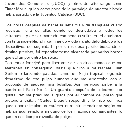
Juventudes Comunistas (JUCO); y otros de alto rango como
Elmer Marín, quien como parte de la paradoja de nuestra historia
había surgido de la Juventud Católica (JOC).
Dos horas después de hacer la lenta fila y de franquear cuatro
requisas –una de ellas donde se desnudaba a todos los
visitantes–, y de ser marcado con sendos sellos en el antebrazo
con tinta indeleble, al ir caminando –todavía aturdido debido a los
dispositivos de seguridad– por un ruidoso pasillo buscando el
destino previsto, fui repentinamente alcanzado por varios brazos
que salían por entre las rejas.
Con temor forcejeé para liberarme de las cinco manos que me
aferraban sin conseguirlo, hasta que vino a mi rescate Juan
Guillermo lanzando patadas como un Ninja tropical, logrando
desasirme de ese pulpo humano que me arrastraba con el
propósito de saquear mis bolsillos. Aún nervioso arribé a la
puerta del Patio No. 1. Un guardia después de catearme por
quinta vez me preguntó a gritos por el nombre del preso que
pretendía visitar: “Carlos Erazo”, respondí y lo hice con voz
queda para simular un carácter duro, sin mencionar según me
habían aconsejado a ninguno de los máximos comandantes, lo
que en ese tiempo revestía de peligro.