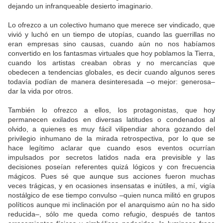
dejando un infranqueable desierto imaginario.
Lo ofrezco a un colectivo humano que merece ser vindicado, que
vivió y luchó en un tiempo de utopías, cuando las guerrillas no
eran empresas sino causas, cuando aún no nos habíamos
convertido en los fantasmas virtuales que hoy poblamos la Tierra,
cuando los artistas creaban obras y no mercancías que
obedecen a tendencias globales, es decir cuando algunos seres
todavía podían de manera desinteresada –o mejor: generosa–
dar la vida por otros.
También lo ofrezco a ellos, los protagonistas, que hoy
permanecen exilados en diversas latitudes o condenados al
olvido, a quienes es muy fácil vilipendiar ahora gozando del
privilegio inhumano de la mirada retrospectiva, por lo que se
hace legítimo aclarar que cuando esos eventos ocurrían
impulsados por secretos latidos nada era previsible y las
decisiones poseían referentes quizá lógicos y con frecuencia
mágicos. Pues sé que aunque sus acciones fueron muchas
veces trágicas, y en ocasiones insensatas e inútiles, a mí, vigía
nostálgico de ese tiempo convulso –quien nunca militó en grupos
políticos aunque mi inclinación por el anarquismo aún no ha sido
reducida–, sólo me queda como refugio, después de tantos