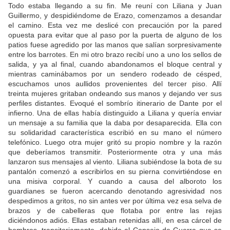
Todo estaba llegando a su fin. Me reuní con Liliana y Juan
Guillermo, y despidiéndome de Erazo, comenzamos a desandar
el camino. Esta vez me deslicé con precaución por la pared
opuesta para evitar que al paso por la puerta de alguno de los
patios fuese agredido por las manos que salían sorpresivamente
entre los barrotes. En mi otro brazo recibí uno a uno los sellos de
salida, y ya al final, cuando abandonamos el bloque central y
mientras caminábamos por un sendero rodeado de césped,
escuchamos unos aullidos provenientes del tercer piso. Allí
treinta mujeres gritaban ondeando sus manos y dejando ver sus
perfiles distantes. Evoqué el sombrío itinerario de Dante por el
infierno. Una de ellas había distinguido a Liliana y quería enviar
un mensaje a su familia que la daba por desaparecida. Ella con
su solidaridad característica escribió en su mano el número
telefónico. Luego otra mujer gritó su propio nombre y la razón
que deberíamos transmitir. Posteriormente otra y una más
lanzaron sus mensajes al viento. Liliana subiéndose la bota de su
pantalón comenzó a escribirlos en su pierna convirtiéndose en
una misiva corporal. Y cuando a causa del alboroto los
guardianes se fueron acercando denotando agresividad nos
despedimos a gritos, no sin antes ver por última vez esa selva de
brazos y de cabelleras que flotaba por entre las rejas
diciéndonos adiós. Ellas estaban retenidas allí, en esa cárcel de