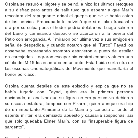
Ospina se rasuró el bigote y se peinó, e hizo los últimos retoques
a su disfraz pero antes de salir tuvo que esperar a que Marín
rescatara del repugnante orinal el quepis que se le había caído
de los nervios. Preocupado le advirtió que si el plan fracasaba
era por su culpa pues el hedor podría delatarlos. Luego salieron
del baño y caminando despacio se acercaron a la puerta del
Patio con arrogancia. Allí miraron por última vez a sus amigos en
señal de despedida, y cuando notaron que el “Turco” Fayad los
observaba expresando asombro estuvieron a punto de estallar
en carcajadas. Lograron escapar sin contratiempos y afuera una
célula del M 19 los esperaba en un auto. Esta huida sería otra de
las escenas cinematográficas del Movimiento que mancillaría el
honor policiaco.
Ospina cuenta detalles de este episodio y explica que no se
había fugado con Fayad, quien era la primera persona
opcionada, al analizar que su figura no era persuasiva debido a
su escasa estatura; tampoco con Pizarro, quien aunque era hijo
de un importante Almirante de la Marina y conocía a fondo el
espíritu militar, era demsiado apuesto y causaría sospechas, así
que solo quedaba Elmer Marín, con su “insuperable figura de
sargento”.