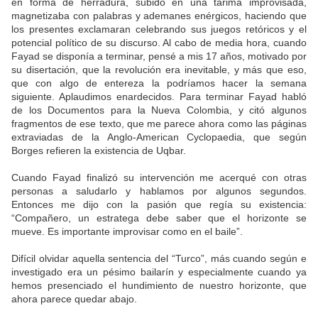
en forma de herradura, subido en una tarima improvisada,
magnetizaba con palabras y ademanes enérgicos, haciendo que
los presentes exclamaran celebrando sus juegos retóricos y el
potencial político de su discurso. Al cabo de media hora, cuando
Fayad se disponía a terminar, pensé a mis 17 años, motivado por
su disertación, que la revolución era inevitable, y más que eso,
que con algo de entereza la podríamos hacer la semana
siguiente. Aplaudimos enardecidos. Para terminar Fayad habló
de los Documentos para la Nueva Colombia, y citó algunos
fragmentos de ese texto, que me parece ahora como las páginas
extraviadas de la Anglo-American Cyclopaedia, que según
Borges refieren la existencia de Uqbar.
Cuando Fayad finalizó su intervención me acerqué con otras
personas a saludarlo y hablamos por algunos segundos.
Entonces me dijo con la pasión que regía su existencia:
“Compañero, un estratega debe saber que el horizonte se
mueve. Es importante improvisar como en el baile”.
Difícil olvidar aquella sentencia del “Turco”, más cuando según e
investigado era un pésimo bailarín y especialmente cuando ya
hemos presenciado el hundimiento de nuestro horizonte, que
ahora parece quedar abajo.