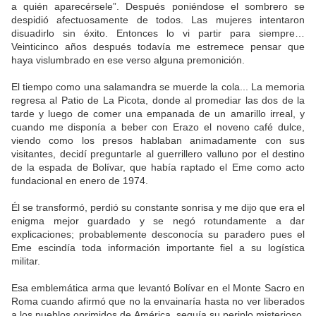
a quién aparecérsele”. Después poniéndose el sombrero se
despidió afectuosamente de todos. Las mujeres intentaron
disuadirlo sin éxito. Entonces lo vi partir para siempre…
Veinticinco años después todavía me estremece pensar que
haya vislumbrado en ese verso alguna premonición.
El tiempo como una salamandra se muerde la cola... La memoria
regresa al Patio de La Picota, donde al promediar las dos de la
tarde y luego de comer una empanada de un amarillo irreal, y
cuando me disponía a beber con Erazo el noveno café dulce,
viendo como los presos hablaban animadamente con sus
visitantes, decidí preguntarle al guerrillero valluno por el destino
de la espada de Bolívar, que había raptado el Eme como acto
fundacional en enero de 1974.
Él se transformó, perdió su constante sonrisa y me dijo que era el
enigma mejor guardado y se negó rotundamente a dar
explicaciones; probablemente desconocía su paradero pues el
Eme escindía toda información importante fiel a su logística
militar.
Esa emblemática arma que levantó Bolívar en el Monte Sacro en
Roma cuando afirmó que no la envainaría hasta no ver liberados
a los pueblos oprimidos de América, seguía su periplo misterioso.