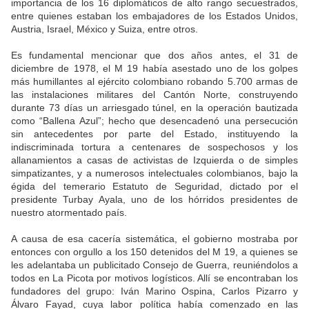
importancia de los 16 diplomáticos de alto rango secuestrados,
entre quienes estaban los embajadores de los Estados Unidos,
Austria, Israel, México y Suiza, entre otros.
Es fundamental mencionar que dos años antes, el 31 de
diciembre de 1978, el M 19 había asestado uno de los golpes
más humillantes al ejército colombiano robando 5.700 armas de
las instalaciones militares del Cantón Norte, construyendo
durante 73 días un arriesgado túnel, en la operación bautizada
como “Ballena Azul”; hecho que desencadenó una persecución
sin antecedentes por parte del Estado, instituyendo la
indiscriminada tortura a centenares de sospechosos y los
allanamientos a casas de activistas de Izquierda o de simples
simpatizantes, y a numerosos intelectuales colombianos, bajo la
égida del temerario Estatuto de Seguridad, dictado por el
presidente Turbay Ayala, uno de los hórridos presidentes de
nuestro atormentado país.
A causa de esa cacería sistemática, el gobierno mostraba por
entonces con orgullo a los 150 detenidos del M 19, a quienes se
les adelantaba un publicitado Consejo de Guerra, reuniéndolos a
todos en La Picota por motivos logísticos. Allí se encontraban los
fundadores del grupo: Iván Marino Ospina, Carlos Pizarro y
Álvaro Fayad, cuya labor política había comenzado en las