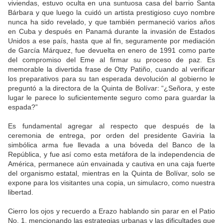
viviendas, estuvo oculta en una suntuosa casa del barrio Santa
Bárbara y que luego la cuidó un artista prestigioso cuyo nombre
nunca ha sido revelado, y que también permaneció varios años
en Cuba y después en Panamá durante la invasión de Estados
Unidos a ese país, hasta que al fin, seguramente por mediación
de García Márquez, fue devuelta en enero de 1991 como parte
del compromiso del Eme al firmar su proceso de paz. Es
memorable la divertida frase de Otty Patiño, cuando al verificar
los preparativos para su tan esperada devolución al gobierno le
preguntó a la directora de la Quinta de Bolívar: “¿Señora, y este
lugar le parece lo suficientemente seguro como para guardar la
espada?”
Es fundamental agregar al respecto que después de la
ceremonia de entrega, por orden del presidente Gaviria la
simbólica arma fue llevada a una bóveda del Banco de la
República, y fue así como esta metáfora de la independencia de
América, permanece aún envainada y cautiva en una caja fuerte
del organismo estatal, mientras en la Quinta de Bolívar, solo se
expone para los visitantes una copia, un simulacro, como nuestra
libertad.
Cierro los ojos y recuerdo a Erazo hablando sin parar en el Patio
No. 1, mencionando las estrategias urbanas y las dificultades que