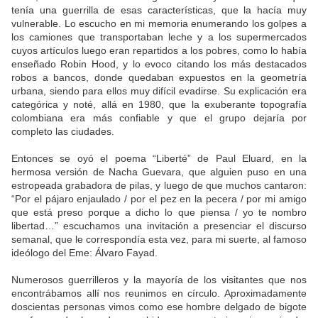
tenía una guerrilla de esas características, que la hacía muy
vulnerable. Lo escucho en mi memoria enumerando los golpes a
los camiones que transportaban leche y a los supermercados
cuyos artículos luego eran repartidos a los pobres, como lo había
enseñado Robin Hood, y lo evoco citando los más destacados
robos a bancos, donde quedaban expuestos en la geometría
urbana, siendo para ellos muy difícil evadirse. Su explicación era
categórica y noté, allá en 1980, que la exuberante topografía
colombiana era más confiable y que el grupo dejaría por
completo las ciudades.
Entonces se oyó el poema “Liberté” de Paul Eluard, en la
hermosa versión de Nacha Guevara, que alguien puso en una
estropeada grabadora de pilas, y luego de que muchos cantaron:
“Por el pájaro enjaulado / por el pez en la pecera / por mi amigo
que está preso porque a dicho lo que piensa / yo te nombro
libertad…” escuchamos una invitación a presenciar el discurso
semanal, que le correspondía esta vez, para mi suerte, al famoso
ideólogo del Eme: Álvaro Fayad.
Numerosos guerrilleros y la mayoría de los visitantes que nos
encontrábamos allí nos reunimos en círculo. Aproximadamente
doscientas personas vimos como ese hombre delgado de bigote