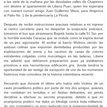
a las siete de la mañana por las desoladas calles de Chapinero
con destino al apartamento de Liliana Puyo, quien me esperaba
con nuestro común amigo Juan Guillermo Meza, para dirigirnos
al Patio No. 1 de la penitenciaría La Picota.
Después de recibir instrucciones precisas relativas a mi ingreso
al centro carcelario para no despertar la suspicacia policiaca,
tomamos el bus que atravesaría Bogotá hasta la calle 51 Sur, por
la horrible avenida Caracas que se ondula como la espina dorsal
de un pez agonizante. Al arribar al barrio Molinos viendo las
asiduas colinas que exponían dentelladas producidas por las
explotaciones de arena y los racimos de casas de colores
estridentes colgadas como murciélagos en las laderas, Liliana
me advirtió que debíamos prepararnos pues ya estábamos
próximos a esa herrumbrosa edificación gris, donde tendría la
oportunidad de ser testigo de excepción de uno de los momentos
históricos más convulsos de la historia colombiana reciente.
Recuerdo que durante el último año había sido víctima de un
cauto proselitismo político por parte de mis dos amigos, quienes
me rondaban en tertulias o en fiestas delirantes, sin jamás
decidirse a efectuar su secreta propuesta, debido a que mi
anarquismo poético me daba un blindaje contra toda militancia.
Yo, por curiosidad y un poco seducido por la espectacularidad de