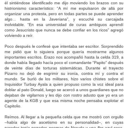
él sintiéndose identificado me dijo moviendo los brazos con su
histrionismo característico: “A mí me expulsaron de allá por
organizar una protesta, pero en todas partes se puede aprender
algo… hasta en la Javeriana”, y escuché su carcajada
inolvidable. “En esa universidad de curas ambiguos aprendí
como Jesucristo que nunca se debe confiar en los ricos” agregó
volviendo a reír.
Poco después le confesé que intentaba ser escritor. Sorprendido
me pidió que lo siguiera porque quería mostrarme algunos
importantes escritos. Erazo nos acompañó hasta la celda 319, a
donde había llegado hacía poco el comandante “Papito” después
de veinte días de torturas sistemáticas. Durante el trayecto
Pizarro no dejó de esgrimir su ironía, contra mí y contra el
mundo. Se burló de los militares, hizo varios chistes sobre el
Inquisidor Turbay Ayala a quien propuso como la voz ideal para
doblar al pato Donald, luego se acercó a unos guardianes que no
dejaban de vigilarnos y les dijo con rostro adusto que yo era un
agente de la KGB y que esa misma noche pensaba explotar el
Capitolio.
Reímos. Al llegar a la pequeña celda que me mostró con orgullo
–había algo de ascetismo en su personalidad–, en cuyas
paredes tenía pegados poemas de Neruda y una flor azul seca,