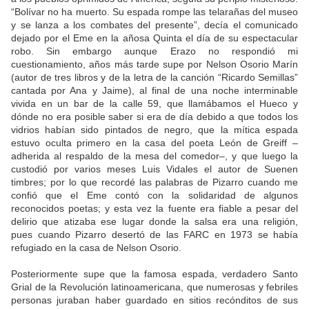
“Bolívar no ha muerto. Su espada rompe las telarañas del museo
y se lanza a los combates del presente”, decía el comunicado
dejado por el Eme en la añosa Quinta el día de su espectacular
robo. Sin embargo aunque Erazo no respondió mi
cuestionamiento, años más tarde supe por Nelson Osorio Marín
(autor de tres libros y de la letra de la canción “Ricardo Semillas”
cantada por Ana y Jaime), al final de una noche interminable
vivida en un bar de la calle 59, que llamábamos el Hueco y
dónde no era posible saber si era de día debido a que todos los
vidrios habían sido pintados de negro, que la mítica espada
estuvo oculta primero en la casa del poeta León de Greiff –
adherida al respaldo de la mesa del comedor–, y que luego la
custodió por varios meses Luis Vidales el autor de Suenen
timbres; por lo que recordé las palabras de Pizarro cuando me
confió que el Eme contó con la solidaridad de algunos
reconocidos poetas; y esta vez la fuente era fiable a pesar del
delirio que atizaba ese lugar donde la salsa era una religión,
pues cuando Pizarro desertó de las FARC en 1973 se había
refugiado en la casa de Nelson Osorio.
Posteriormente supe que la famosa espada, verdadero Santo
Grial de la Revolución latinoamericana, que numerosas y febriles
personas juraban haber guardado en sitios recónditos de sus