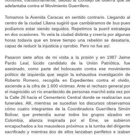
hombres, transitoriamente, debido al Consejo de Guerra que se
adelantaba contra el Movimiento Guerrillero.
Tomamos la Avenida Caracas en sentido contrario. Llegando al
centro de la ciudad Liliana sugirió que cambiáramos de bus pues
podíamos estar siendo seguidos. Repetimos la pueril estrategia
en dos ocasiones. Yo veía la ciudad distinta y creería por algunas
horas todavía que en breve tiempo una rebelión se desataría,
capaz de reducir la injusticia y oprobio. Pero no fue así.
Pasaron siete años de mi visita a la prisión y en 1987 Jaime
Pardo Leal, lúcido candidato de la Unión Patriótica, fue
asesinado, como parte del holocausto contra ese movimiento
político de izquierda que según la exhaustiva investigación de
Roberto Romero, recogida en Expedientes contra el olvido,
asciende a la cifra de 1.600 víctimas. Ante el rechazo general por
el magnicidio un río enardecido de personas marchó esta vez por
la Calle 26 hacia el Cementerio Central donde se realizarían sus
funerales. Allí, mientras se sucedían los discursos observamos
cómo cuatro integrantes de la Coordinadora Guerrillera Simón
Bolívar, que pretendía aunar todos los grupos alzados en
Colombia, alianza inspirada por el Eme, se subieron
encapuchados a los mausoleos próximos a la tumba del dirigente
sacrificado y mientras dos de ellos lanzaban panfletos e izaban