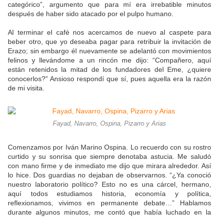
categórico”, argumento que para mí era irrebatible minutos
después de haber sido atacado por el pulpo humano.
Al terminar el café nos acercamos de nuevo al caspete para
beber otro, que yo deseaba pagar para retribuir la invitación de
Erazo; sin embargo él nuevamente se adelantó con movimientos
felinos y llevándome a un rincón me dijo: “Compañero, aquí
están retenidos la mitad de los fundadores del Eme, ¿quiere
conocerlos?” Ansioso respondí que sí, pues aquella era la razón
de mi visita.
Fayad, Navarro, Ospina, Pizarro y Arias
Comenzamos por Iván Marino Ospina. Lo recuerdo con su rostro
curtido y su sonrisa que siempre denotaba astucia. Me saludó
con mano firme y de inmediato me dijo que mirara alrededor. Así
lo hice. Dos guardias no dejaban de observarnos. “¿Ya conoció
nuestro laboratorio político? Esto no es una cárcel, hermano,
aquí todos estudiamos historia, economía y política,
reflexionamos, vivimos en permanente debate…” Hablamos
durante algunos minutos, me contó que había luchado en la