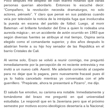
Poco después me despedí de Iván Marino notando que varias
personas querían abordarlo. Entonces lo escuché decir:
“Compañero, la revolución necesita dramaturgos, no solo
actores, piénselo”. Y claro que pensé en sus palabras cuando
veía por televisión la noticia de la intrépida fuga que involucraba
la puesta en escena del partido de fútbol. Luego, al morir
Bateman –el brillante fundador del Eme a quien lo rodeaba una
aureola mágica–, en un accidente de avión ocurrido en 1983 que
según diversas fuentes se atribuye al mal tiempo, Ospina sería
elegido como el comandante superior, y dos años después lo
abatirían frente a su hijo hoy senador de las República en el
barrio Cristales de Cali.
Al verme solo, Erazo se volvió a reunir conmigo, me preguntó
inmediatamente por la percepción de mi reciente entrevista y me
invitó a un nuevo café. Asentí. Me adelanté corriendo al caspete
para no dejar que lo pagara, pero nuevamente fracasé pues él
ya lo había cancelado mientras yo conversaba con el jefe
guerrillero. “Prepárate, ahora te presentaré a Pizarro”, me dijo.
El saludo fue emotivo, su carisma era notable. Inmediatamente y
tomándome del brazo me preguntó en qué universidad
estudiaba. Le respondí que en la Javeriana pero que el próximo
semestre por motivos econo-ideológicos desertaría a la Nacional;