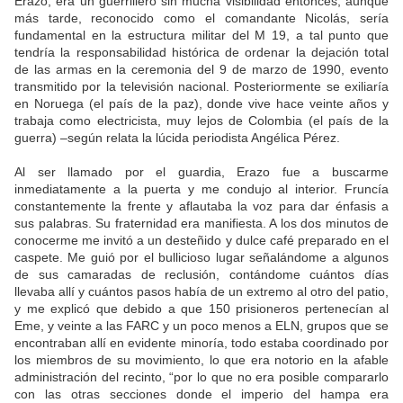
Erazo, era un guerrillero sin mucha visibilidad entonces, aunque
más tarde, reconocido como el comandante Nicolás, sería
fundamental en la estructura militar del M 19, a tal punto que
tendría la responsabilidad histórica de ordenar la dejación total
de las armas en la ceremonia del 9 de marzo de 1990, evento
transmitido por la televisión nacional. Posteriormente se exiliaría
en Noruega (el país de la paz), donde vive hace veinte años y
trabaja como electricista, muy lejos de Colombia (el país de la
guerra) –según relata la lúcida periodista Angélica Pérez.
Al ser llamado por el guardia, Erazo fue a buscarme
inmediatamente a la puerta y me condujo al interior. Fruncía
constantemente la frente y aflautaba la voz para dar énfasis a
sus palabras. Su fraternidad era manifiesta. A los dos minutos de
conocerme me invitó a un desteñido y dulce café preparado en el
caspete. Me guió por el bullicioso lugar señalándome a algunos
de sus camaradas de reclusión, contándome cuántos días
llevaba allí y cuántos pasos había de un extremo al otro del patio,
y me explicó que debido a que 150 prisioneros pertenecían al
Eme, y veinte a las FARC y un poco menos a ELN, grupos que se
encontraban allí en evidente minoría, todo estaba coordinado por
los miembros de su movimiento, lo que era notorio en la afable
administración del recinto, “por lo que no era posible compararlo
con las otras secciones donde el imperio del hampa era