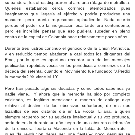
su bandera, los otros dispararon al aire una ráfaga de metralleta.
Quienes estábamos cerca corrimos atemorizados pues
imaginamos que llegaría el ejército y podría producirse una
masacre, pero pronto regresamos aplaudiendo. Nada ocurrió
porque el poder de la indignación esa tarde era contundente,
pero es increíble pensar que eso pudiera suceder en pleno
centro de la capital de Colombia hace relativamente pocos años.
Durante tres lustros continuó el genocidio de la Unión Patriótica,
y en reducido tiempo abatieron a casi todos los dirigentes del
Eme, por lo que es oportuno recordar uno de los mensajes
publicados repetidas veces en los periódicos a comienzos de la
década del setenta, cuando el Movimiento fue fundado: “¿Perdió
la memoria? Ya viene M 19”.
Pero han pasado algunas décadas y como todos sabemos ya
nadie viene... Y ahora que la memoria ha sido por completo
calcinada, es legítimo mencionar a manera de epílogo algo
relativo al destino de los obsesivos soñadores, de mis dos
lazarillos de ese distante día en La Picota: Liliana, a quien
siempre recuerdo por su agudeza intelectual y su voz profunda,
sería detenida durante un año luego de una absurda celebración
de la emisora libertaria Macondo en la falda de Monserrate –
pues “la revolución debía ser una fiesta”–; poco después se