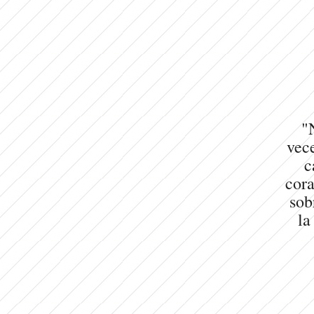
"
vece
c
cora
sob
la