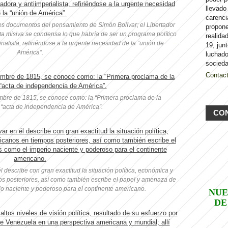
llevado
carenci
es documentos del pensamiento de Simón Bolívar; el Libertador
propon
sta misiva se condensa lo que habría de ser un programa político
realida
rialista, refiriéndose a la urgente necesidad de la “unión de
19, jun
América”.
luchado
socieda
Contac
mbre de 1815, se conoce como: la “Primera proclama de la
l “acta de independencia de América”.
CO
 describe con gran exactitud la situación política, económica y
os posteriores, así como también escribe el papel y amenaza de
o naciente y poderoso para el continente americano.
NUE
DE