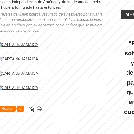
ME
iveles de visión política, resultado de su esfuerzo por situar la
a en una perspectiva americana y mundial; allí expuso la más
cia de América y de su desarrollo socio-político que se hubiera
rmulado hasta entonces.
“E
sob
y
de
pa
qu
e
Repost
0
que