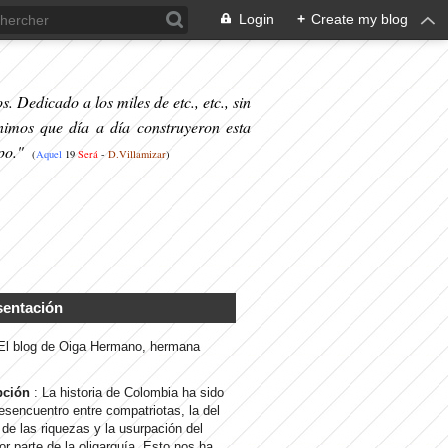
Login
+
Create my blog
. Dedicado a los miles de etc., etc., sin
nimos que día a día construyeron esta
po."
(
Aquel
19
S
erá
-
D.Villamizar
)
sentación
 El blog de Oiga Hermano, hermana
pción
: La historia de Colombia ha sido
desencuentro entre compatriotas, la del
de las riquezas y la usurpación del
or parte de la oligarquía. Esto nos ha