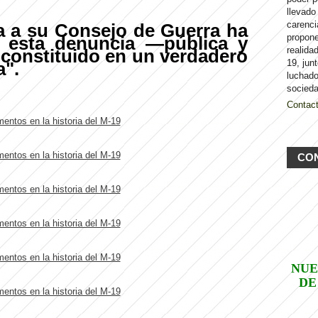
llevado
carenci
a a su Consejo de Guerra ha
propon
: esta denuncia —pública y
realida
 constituido en un verdadero
19, jun
a".
luchado
socieda
Contac
CO
NUE
DE