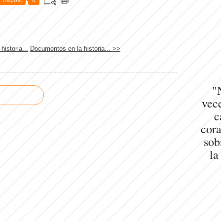
istoria...
Documentos en la historia... >>
"
vece
c
cora
sob
la