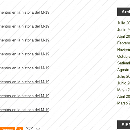
Arc
Julio 
Junio 
Abril 2
Febrer
Noviem
Octubr
Setiem
Agosto
Julio 
Junio 
Mayo 
Abril 2
Marzo 
SIE
Repost
0