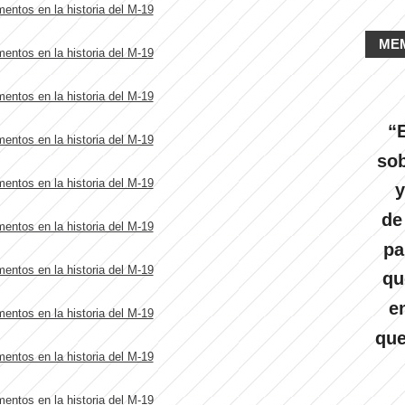
ME
“E
sob
y
de
pa
qu
e
que