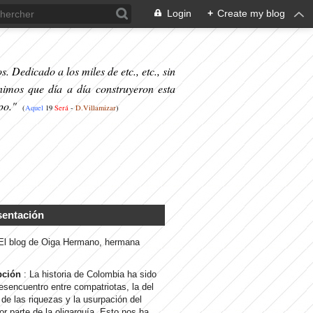
Login
+
Create my blog
. Dedicado a los miles de etc., etc., sin
nimos que día a día construyeron esta
po."
(
Aquel
19
S
erá
-
D.Villamizar
)
sentación
 El blog de Oiga Hermano, hermana
pción
: La historia de Colombia ha sido
desencuentro entre compatriotas, la del
de las riquezas y la usurpación del
or parte de la oligarquía. Esto nos ha