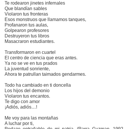
Te rodearon jinetes infernales
Que blandían sables
Violaron tus fronteras
Esos monstruos que llamamos tanques,
Profanaron tus aulas,
Golpearon profesores
Destruyeron tus libros
Masacraron estudiantes.
Transformaron en cuartel
El centro de ciencia que eras antes.
Ya no se ve en tus prados
La juventud sonriente,
Ahora te patrullan taimados gendarmes.
Todo ha cambiado en ti doncella
Los hijos del demonio
Violaron tus encantos.
Te digo con amor
¡Adiós, adiós…!
Me voy para las montañas
A luchar por ti,
Pedazo entrañable de mi patria.
(Parra Guzman, 1992,