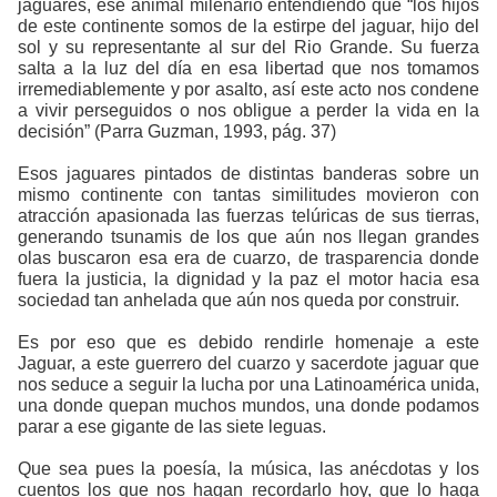
jaguares, ese animal milenario entendiendo que “
los hijos
de este continente somos de la estirpe del jaguar, hijo del
sol y su representante al sur del Rio Grande. Su fuerza
salta a la luz del día en esa libertad que nos tomamos
irremediablemente y por asalto, así este acto nos condene
a vivir perseguidos
o nos obligue a perder la vida en la
decisión”
(Parra Guzman, 1993, pág. 37)
Esos jaguares pintados de distintas banderas sobre un
mismo continente con tantas similitudes movieron con
atracción apasionada las fuerzas telúricas de sus tierras,
generando tsunamis de los que aún nos llegan grandes
olas buscaron esa era de cuarzo, de trasparencia donde
fuera la justicia, la dignidad y la paz el motor hacia esa
sociedad tan anhelada que aún nos queda por construir.
Es por eso que es debido rendirle homenaje a este
Jaguar, a este guerrero del cuarzo y sacerdote jaguar que
nos seduce a seguir la lucha por una Latinoamérica unida,
una donde quepan muchos mundos, una donde podamos
parar a ese gigante de las siete leguas.
Que sea pues la poesía, la música, las anécdotas y los
cuentos los que nos hagan recordarlo hoy, que lo haga