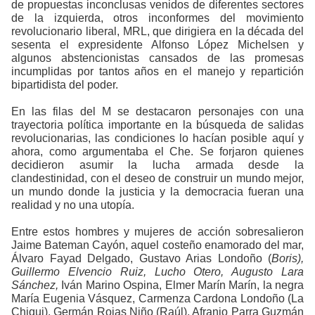
de propuestas inconclusas venidos de diferentes sectores
de la izquierda, otros inconformes del movimiento
revolucionario liberal, MRL, que dirigiera en la década del
sesenta el expresidente Alfonso López Michelsen y
algunos abstencionistas cansados de las promesas
incumplidas por tantos años en el manejo y repartición
bipartidista del poder.
En las filas del M se destacaron personajes con una
trayectoria política importante en la búsqueda de salidas
revolucionarias, las condiciones lo hacían posible aquí y
ahora, como argumentaba el Che. Se forjaron quienes
decidieron asumir la lucha armada desde la
clandestinidad, con el deseo de construir un mundo mejor,
un mundo donde la justicia y la democracia fueran una
realidad y no una utopía.
Entre estos hombres y mujeres de acción sobresalieron
Jaime Bateman Cayón, aquel costeño enamorado del mar,
Álvaro Fayad Delgado,
Gustavo Arias Londoño (
Boris),
Guillermo Elvencio Ruiz, Lucho Otero, Augusto Lara
Sánchez,
Iván Marino Ospina, Elmer Marín Marín, la negra
María Eugenia Vásquez, Carmenza Cardona Londoño (La
Chiqui), Germán Rojas Niño (Raúl), Afranio Parra Guzmán