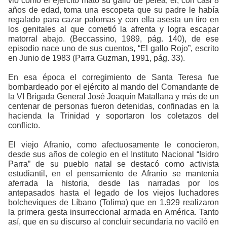
vio como el ejército mató su gallo de pelea, él, con casi 8
años de edad, toma una escopeta que su padre le había
regalado para cazar palomas y con ella asesta un tiro en
los genitales al que cometió la afrenta y logra escapar
matorral abajo.
(Beccassino, 1989, pág. 140)
, de ese
episodio nace uno de sus cuentos, “El gallo Rojo”, escrito
en Junio de 1983
(Parra Guzman, 1991, pág. 33)
.
En esa época el corregimiento de Santa Teresa fue
bombardeado por el ejército al mando del Comandante de
la VI Brigada General José Joaquín Matallana y más de un
centenar de personas fueron detenidas, confinadas en la
hacienda la Trinidad y soportaron los coletazos del
conflicto.
El viejo Afranio, como afectuosamente le conocieron,
desde sus años de colegio en el Instituto Nacional “Isidro
Parra” de su pueblo natal se destacó como activista
estudiantil, en el pensamiento de Afranio se mantenía
aferrada la historia, desde las narradas por los
antepasados hasta el legado de los viejos luchadores
bolcheviques de Líbano (Tolima) que en 1.929 realizaron
la primera gesta insurreccional armada en América. Tanto
así, que en su discurso al concluir secundaria no vaciló en