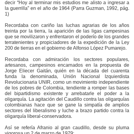
decir “Hoy al terminar mis estudios me alisto a ingresar a
la guerrilla” en el año de 1964
(Parra Guzman, 1992, pág.
1)
Recordaba con cariño las luchas agrarias de los años
treinta por la tierra, la aparición de las ligas campesinas
que se movilizaron y enfrentaron el poderío de los grandes
terratenientes y propiciadores de la expedición de la Ley
200 de tierras en el gobierno de Alfonso López Pumarejo.
Recordaba con admiración los sectores populares,
artesanos, campesinos encarnados en la propuesta de
Jorge Eliecer Gaitán, quién en la década del cuarenta
funda la denominada, Unión Nacional Izquierdista
Revolucionaria UNIR, como un movimiento independiente
de los pobres de Colombia, tendiente a romper las bases
del bipartidismo existente y arrebatarle el poder a la
oligarquía. La agitación del Caudillo contra las oligarquías
colombianas hace que se gane la simpatía de amplios
sectores del liberalismo y luche a brazo partido contra la
oligarquía liberal-conservadora.
Así se refería Afranio al gran caudillo, desde su pluma
vigorosa un 2 de marzo de 1979: