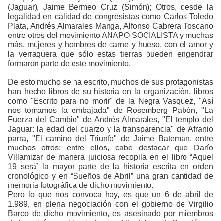
(Jaguar), Jaime Bermeo Cruz (Simón); Otros, desde la
legalidad en calidad de congresistas como Carlos Toledo
Plata, Andrés Almarales Manga, Alfonso Cabrera Toscano
entre otros del movimiento ANAPO SOCIALISTA y muchas
más, mujeres y hombres de carne y hueso, con el amor y
la verraquera que sólo estas tierras pueden engendrar
formaron parte de este movimiento.
De esto mucho se ha escrito, muchos de sus protagonistas
han hecho libros de su historia en la organización, libros
como "Escrito para no morir" de la Negra Vasquez, "Así
nos tomamos la embajada" de Rosemberg Pabón, "La
Fuerza del Cambio" de Andrés Almarales, "El templo del
Jaguar: la edad del cuarzo y la transparencia" de Afranio
parra, "El camino del Triunfo" de Jaime Bateman, entre
muchos otros; entre ellos, cabe destacar que Darío
Villamizar de manera juiciosa recopila en el libro “Aquel
19 será” la mayor parte de la historia escrita en orden
cronológico y en “Sueños de Abril” una gran cantidad de
memoria fotográfica de dicho movimiento.
Pero lo que nos convoca hoy, es que un 6 de abril de
1.989, en plena negociación con el gobierno de Virgilio
Barco de dicho movimiento, es asesinado por miembros