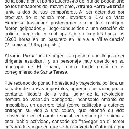
de la policía en el barrio Lucero Alto del sur de Bogotá uno
de los fundadores del movimiento,
Afranio Parra Guzmán
junto a dos de sus compañeros.
Al ser detenidos p
or
efectivos de la policía “son llevados al CAI de Vista
Hermosa; trasladado posteriormente a un lote contiguo,
fueron golpeados y luego conducidos a una estación de
policía, luego de lo cual aparecieron muertos hacia las
16:00 horas en un basurero en la vía a Villavicencio”
(Villamizar, 1995, pág. 561)
.
Afranio Parra
fue de origen campesino, que llegó a ser
dirigente estudiantil y un personaje muy querido en su
municipio de El Líbano, Tolima donde nació en el
corregimiento de Santa Teresa.
Fue reconocido por su honestidad y trayectoria política, un
soñador de causas imposibles, aguerrido luchador, poeta,
cantante, filósofo de la vida, juglar de la revolución;
hombre de vocación abnegada, incansable amante de
imposibles, un guerrero total (como calificaba a quienes
entregan su vida a una causa) que ofrendó su vida
convencido en el cambio social, entregado por entero a
esta loable actividad, cansado de “navegar en el tercer
océano de sangre en que se ha convertido Colombia” por