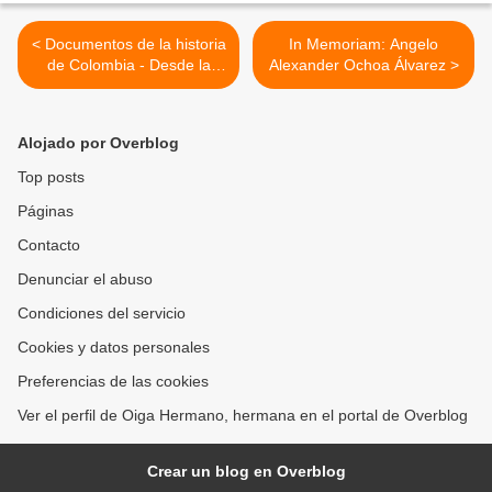
< Documentos de la historia
In Memoriam: Angelo
de Colombia - Desde la
Alexander Ochoa Álvarez >
Penitenciaría General de
Colombia "La Picota",
hablan miembros de la
Alojado por Overblog
dirección Nacional, abril de
1980
Top posts
Páginas
Contacto
Denunciar el abuso
Condiciones del servicio
Cookies y datos personales
Preferencias de las cookies
Ver el perfil de Oiga Hermano, hermana en el portal de Overblog
Crear un blog en Overblog