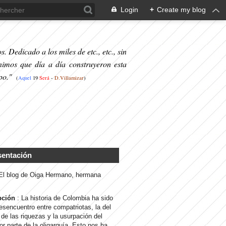
Login
+
Create my blog
. Dedicado a los miles de etc., etc., sin
nimos que día a día construyeron esta
po."
(
Aquel
19
S
erá
-
D.Villamizar
)
sentación
 El blog de Oiga Hermano, hermana
pción
: La historia de Colombia ha sido
desencuentro entre compatriotas, la del
de las riquezas y la usurpación del
or parte de la oligarquía. Esto nos ha