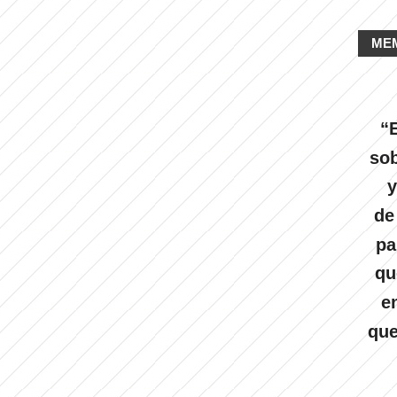
ME
“E
sob
y
de
pa
qu
e
que