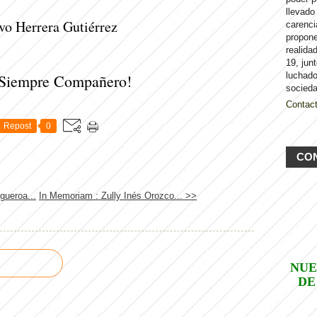
llevado
vo Herrera Gutiérrez
carenci
propon
realida
19, jun
luchado
 Siempre Compañero!
socieda
Contac
Repost
0
CO
gueroa...
In Memoriam : Zully Inés Orozco... >>
NUE
DE