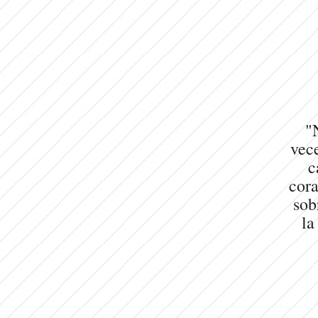
"
vece
c
cora
sob
la