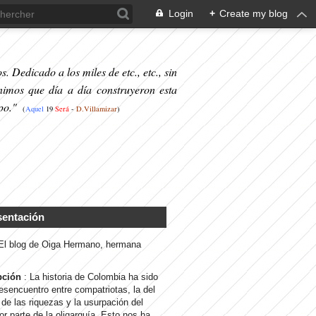
Login
+
Create my blog
. Dedicado a los miles de etc., etc., sin
nimos que día a día construyeron esta
po."
(
Aquel
19
S
erá
-
D.Villamizar
)
sentación
 El blog de Oiga Hermano, hermana
pción
: La historia de Colombia ha sido
desencuentro entre compatriotas, la del
de las riquezas y la usurpación del
or parte de la oligarquía. Esto nos ha