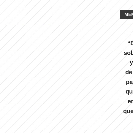
ME
“E
sob
y
de
pa
qu
e
que