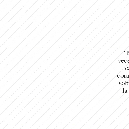
"
vece
c
cora
sob
la