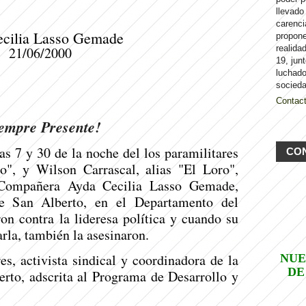
llevado
carenci
ecilia Lasso Gemade
propon
realida
21/06/2000
19, jun
luchado
socieda
Contac
empre Presente!
as 7 y 30 de la noche del los paramilitares
CO
to", y Wilson Carrascal, alias "El Loro",
 Compañera Ayda Cecilia Lasso Gemade,
de San Alberto, en el Departamento del
ron contra la lideresa política y cuando su
arla, también la asesinaron.
s, activista sindical y coordinadora de la
NUE
DE
rto, adscrita al Programa de Desarrollo y