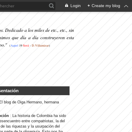
Login
+
Create my blog
. Dedicado a los miles de etc., etc., sin
nimos que día a día construyeron esta
po."
(
Aquel
19
S
erá
-
D.Villamizar
)
sentación
 El blog de Oiga Hermano, hermana
pción
: La historia de Colombia ha sido
desencuentro entre compatriotas, la del
de las riquezas y la usurpación del
or parte de la oligarquía. Esto nos ha