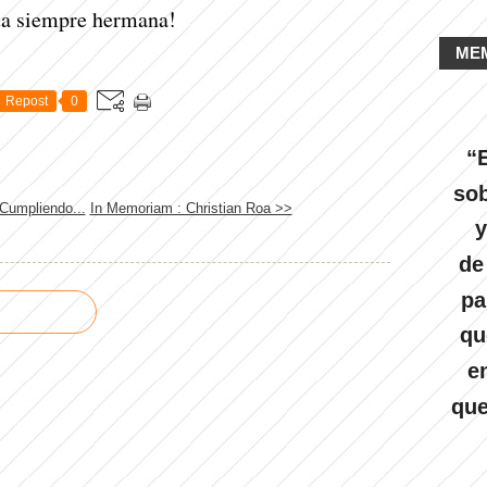
ta siempre hermana!
ME
Repost
0
“E
sob
Cumpliendo...
In Memoriam : Christian Roa >>
y
de
pa
qu
e
que