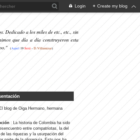
Login
+
Create my blog
. Dedicado a los miles de etc., etc., sin
nimos que día a día construyeron esta
po."
(
Aquel
19
S
erá
-
D.Villamizar
)
sentación
 El blog de Oiga Hermano, hermana
pción
: La historia de Colombia ha sido
desencuentro entre compatriotas, la del
de las riquezas y la usurpación del
or parte de la oligarquía. Esto nos ha