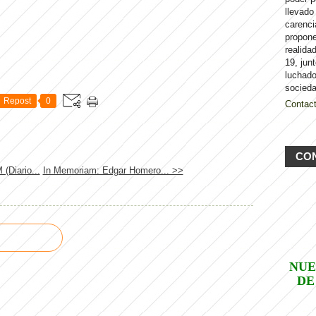
llevado
carenci
propon
realida
19, jun
luchado
socieda
Repost
0
Contac
CO
(Diario...
In Memoriam: Edgar Homero... >>
NUE
DE