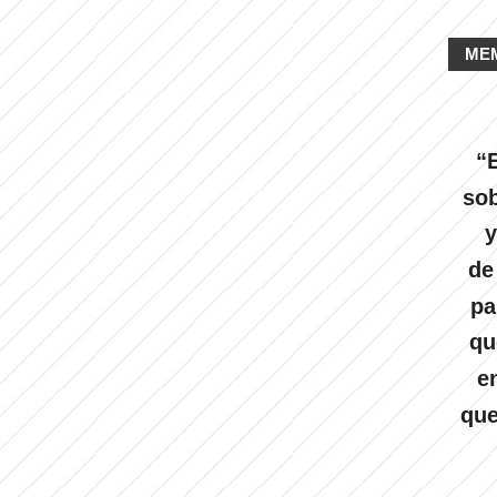
ME
“E
sob
y
de
pa
qu
e
que