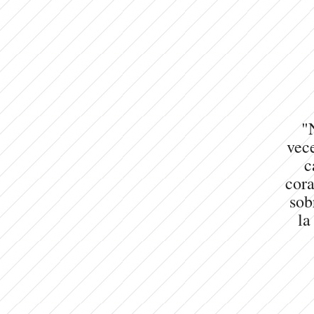
"
vece
c
cora
sob
la