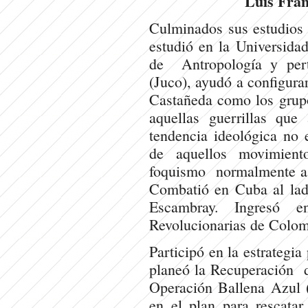
Luis Fran
Culminados sus estudios 
estudió en la Universida
de Antropología y pert
(Juco), ayudó a configura
Castañeda como los grupo
aquellas guerrillas que
tendencia ideológica no e
de aquellos movimient
foquismo normalmente as
Combatió en Cuba al lado
Escambray. Ingresó 
Revolucionarias de Colo
Participó en la estrategia
planeó la Recuperación de
Operación Ballena Azul 
en el plan para rescata