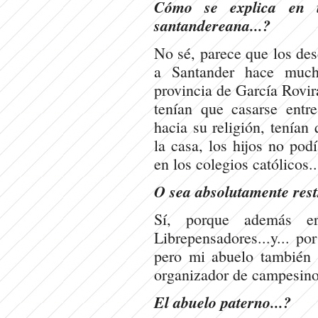
Cómo se explica en u
santandereana...?
No sé, parece que los des
a Santander hace much
provincia de García Rovi
tenían que casarse entr
hacia su religión, tenían
la casa, los hijos no pod
en los colegios católicos..
O sea absolutamente restr
Sí, porque además era
Librepensadores...y... po
pero mi abuelo también e
organizador de campesino
El abuelo paterno...?