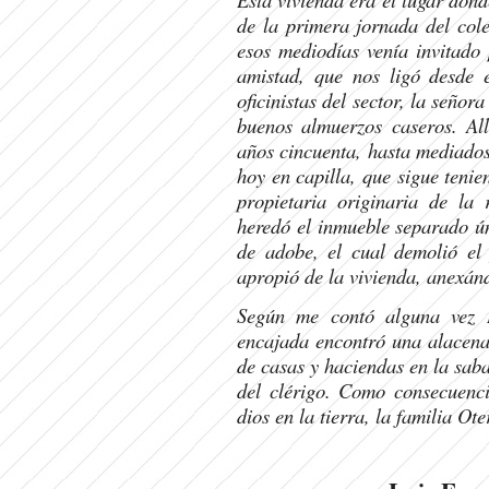
de la primera jornada del col
esos mediodías venía invitado
amistad, que nos ligó desde 
oficinistas del sector, la seño
buenos almuerzos caseros. All
años cincuenta, hasta mediados
hoy en capilla, que sigue teni
propietaria originaria de la 
heredó el inmueble separado ú
de adobe, el cual demolió el
apropió de la vivienda, anexán
Según me contó alguna vez 
encajada encontró una alacena
de casas y haciendas en la sab
del clérigo. Como consecuenci
dios en la tierra, la familia O