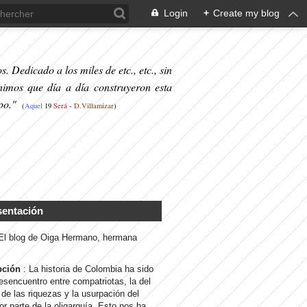
Login
+
Create my blog
. Dedicado a los miles de etc., etc., sin
nimos que día a día construyeron esta
po."
(
Aquel
19
S
erá
-
D.Villamizar
)
sentación
 El blog de Oiga Hermano, hermana
pción
: La historia de Colombia ha sido
desencuentro entre compatriotas, la del
de las riquezas y la usurpación del
or parte de la oligarquía. Esto nos ha