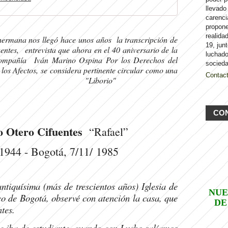
llevado
carenci
propon
realida
ermana nos llegó hace unos años la transcripción de
19, jun
entes, entrevista que ahora en el 40 aniversario de la
luchado
mpañía Iván Marino Ospina Por los Derechos del
socieda
los Afectos,
se considera pertinente circular como una
Contac
istoria. "Liborio"
CO
o Otero Cifuentes
“Rafael”
 1944 - Bogotá,
7/11/ 1985
ntiquísima (más de trescientos años) Iglesia de
NUE
co de Bogotá, observé con atención la casa, que
DE
ntes.
de iba de estudiante, cuando con Lucho salíamos