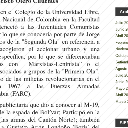
cisco Otero Cifuentes
en el Colegio de la Universidad Libre,
Arc
d Nacional de Colombia en la Facultad
Julio 
eneció a las Juventudes Comunistas
Junio 
r lo que se conocería por parte de Jorge
Abril 2
s de la "Segunda Ola" en referencia a
Febrer
 acogieron el accionar urbano y una
Noviem
specífica, por lo que se diferenciaban
Octubr
os con Marxistas-Leninista” o el
Setiem
Agosto
ociados a grupos de la "Primera Ola".
Julio 
 de las milicias revolucionarias en el
Junio 
en 1967 a las Fuerzas Armadas
Mayo 
mbia (FARC).
Abril 2
Marzo 
 publicitaria que dio a conocer al M-19,
 la espada de Bolívar; Participó en la
(las armas del Cantón Norte); también
SIE
r a Gustavo Arias Londoño 'Boris' del