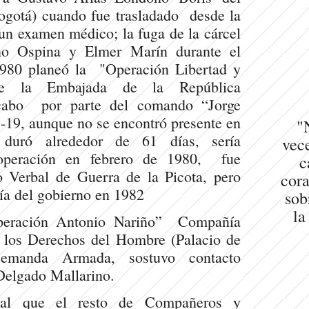
ogotá) cuando fue trasladado desde la
 un examen médico; la fuga de la cárcel
no Ospina y Elmer Marín durante el
980 planeó la "Operación Libertad y
e la Embajada de la República
 cabo por parte del comando “Jorge
19, aunque no se encontró presente en
"
 duró alrededor de 61 días, sería
vece
 operación en febrero de 1980, fue
c
 Verbal de Guerra de la Picota, pero
cora
tía del gobierno en 1982
sob
la
peración Antonio Nariño” Compañía
los Derechos del Hombre (Palacio de
Demanda Armada, sostuvo contacto
 Delgado Mallarino.
al que el resto de Compañeros y