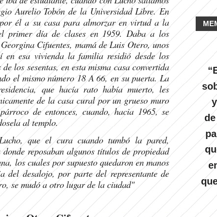
egio Aurelio Tobón de la Universidad Libre. En
 por él a su casa para almorzar en virtud a la
ME
el primer día de clases en 1959. Daba a los
ra Georgina Cifuentes, mamá de Luis Otero, unos
í en esa vivienda la familia residió desde los
 de los sesentas, en esta misma casa convertida
“E
endo el mismo número 18 A 66, en su puerta. La
sob
residencia, que hacía rato había muerto, les
nicamente de la casa cural por un grueso muro
y
 párroco de entonces, cuando, hacia 1965, se
de
dosela al templo.
pa
Lucho, que el cura cuando tumbó la pared,
qu
 donde reposaban algunos títulos de propiedad
ana, los cuales por supuesto quedaron en manos
e
a del desalojo, por parte del representante de
que
tero, se mudó a otro lugar de la ciudad"