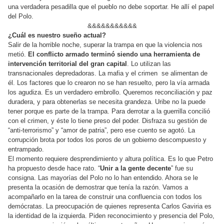
una verdadera pesadilla que el pueblo no debe soportar. He allí el papel
del Polo.
&&&&&&&&&&&
¿Cuál es nuestro sueño actual?
Salir de la horrible noche, superar la trampa en que la violencia nos
metió.
El conflicto armado terminó siendo una herramienta de
intervención territorial del gran capital
. Lo utilizan las
transnacionales depredadoras. La mafia y el crimen se alimentan de
él. Los factores que lo crearon no se han resuelto, pero la vía armada
los agudiza. Es un verdadero embrollo. Queremos reconciliación y paz
duradera, y para obtenerlas se necesita grandeza. Uribe no la puede
tener porque es parte de la trampa. Para derrotar a la guerrilla concilió
con el crimen, y éste lo tiene preso del poder. Disfraza su gestión de
“anti-terrorismo” y “amor de patria”, pero ese cuento se agotó. La
corrupción brota por todos los poros de un gobierno descompuesto y
entrampado.
El momento requiere desprendimiento y altura política. Es lo que Petro
ha propuesto desde hace rato. “
Unir a la gente decente
” fue su
consigna. Las mayorías del Polo no lo han entendido. Ahora se le
presenta la ocasión de demostrar que tenía la razón. Vamos a
acompañarlo en la tarea de construir una confluencia con todos los
demócratas. La preocupación de quienes representa Carlos Gaviria es
la identidad de la izquierda. Piden reconocimiento y presencia del Polo,