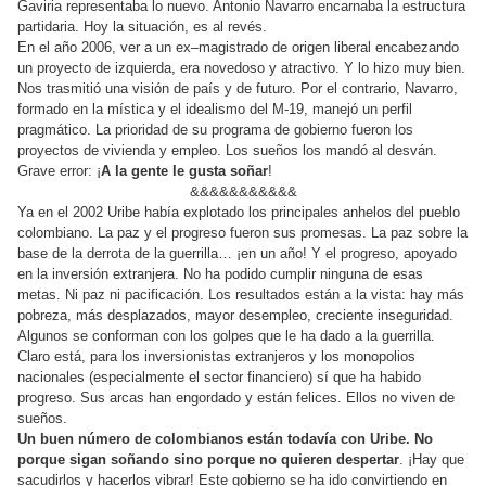
Gaviria representaba lo nuevo. Antonio Navarro encarnaba la estructura
partidaria. Hoy la situación, es al revés.
En el año 2006, ver a un ex–magistrado de origen liberal encabezando
un proyecto de izquierda, era novedoso y atractivo. Y lo hizo muy bien.
Nos trasmitió una visión de país y de futuro. Por el contrario, Navarro,
formado en la mística y el idealismo del M-19, manejó un perfil
pragmático. La prioridad de su programa de gobierno fueron los
proyectos de vivienda y empleo. Los sueños los mandó al desván.
Grave error: ¡
A la gente le gusta soñar
!
&&&&&&&&&&&
Ya en el 2002 Uribe había explotado los principales anhelos del pueblo
colombiano. La paz y el progreso fueron sus promesas. La paz sobre la
base de la derrota de la guerrilla… ¡en un año! Y el progreso, apoyado
en la inversión extranjera. No ha podido cumplir ninguna de esas
metas. Ni paz ni pacificación. Los resultados están a la vista: hay más
pobreza, más desplazados, mayor desempleo, creciente inseguridad.
Algunos se conforman con los golpes que le ha dado a la guerrilla.
Claro está, para los inversionistas extranjeros y los monopolios
nacionales (especialmente el sector financiero) sí que ha habido
progreso. Sus arcas han engordado y están felices. Ellos no viven de
sueños.
Un buen número de colombianos están todavía con Uribe. No
porque sigan soñando sino porque no quieren despertar
. ¡Hay que
sacudirlos y hacerlos vibrar! Este gobierno se ha ido convirtiendo en