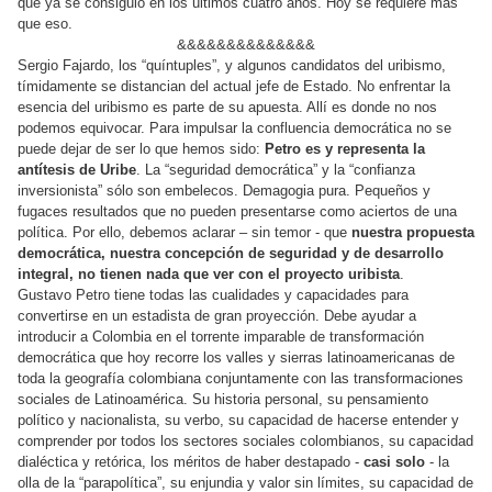
que ya se consiguió en los últimos cuatro años. Hoy se requiere más
que eso.
&&&&&&&&&&&&&&
Sergio Fajardo, los “quíntuples”, y algunos candidatos del uribismo,
tímidamente se distancian del actual jefe de Estado. No enfrentar la
esencia del uribismo es parte de su apuesta. Allí es donde no nos
podemos equivocar. Para impulsar la confluencia democrática no se
puede dejar de ser lo que hemos sido:
Petro es y representa la
antítesis de Uribe
. La “seguridad democrática” y la “confianza
inversionista” sólo son embelecos. Demagogia pura. Pequeños y
fugaces resultados que no pueden presentarse como aciertos de una
política. Por ello, debemos aclarar – sin temor - que
nuestra propuesta
democrática, nuestra concepción de seguridad y de desarrollo
integral, no tienen nada que ver con el proyecto uribista
.
Gustavo Petro tiene todas las cualidades y capacidades para
convertirse en un estadista de gran proyección. Debe ayudar a
introducir a Colombia en el torrente imparable de transformación
democrática que hoy recorre los valles y sierras latinoamericanas de
toda la geografía colombiana conjuntamente con las transformaciones
sociales de Latinoamérica. Su historia personal, su pensamiento
político y nacionalista, su verbo, su capacidad de hacerse entender y
comprender por todos los sectores sociales colombianos, su capacidad
dialéctica y retórica, los méritos de haber destapado -
casi solo
- la
olla de la “parapolítica”, su enjundia y valor sin límites, su capacidad de