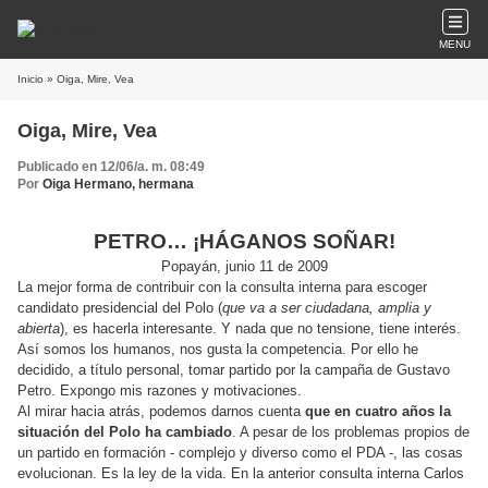
MENU
Inicio
» Oiga, Mire, Vea
Oiga, Mire, Vea
Publicado en 12/06/a. m. 08:49
Por
Oiga Hermano, hermana
PETRO… ¡HÁGANOS SOÑAR!
Popayán, junio 11 de 2009
La mejor forma de contribuir con la consulta interna para escoger
candidato presidencial del Polo (
que va a ser ciudadana, amplia y
abierta
), es hacerla interesante. Y nada que no tensione, tiene interés.
Así somos los humanos, nos gusta la competencia. Por ello he
decidido, a título personal, tomar partido por la campaña de Gustavo
Petro. Expongo mis razones y motivaciones.
Al mirar hacia atrás, podemos darnos cuenta
que en cuatro años la
situación del Polo ha cambiado
. A pesar de los problemas propios de
un partido en formación - complejo y diverso como el PDA -, las cosas
evolucionan. Es la ley de la vida. En la anterior consulta interna Carlos