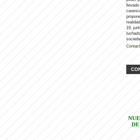
llevado
carenci
propon
realida
19, jun
luchado
socieda
Contac
CO
NUE
DE