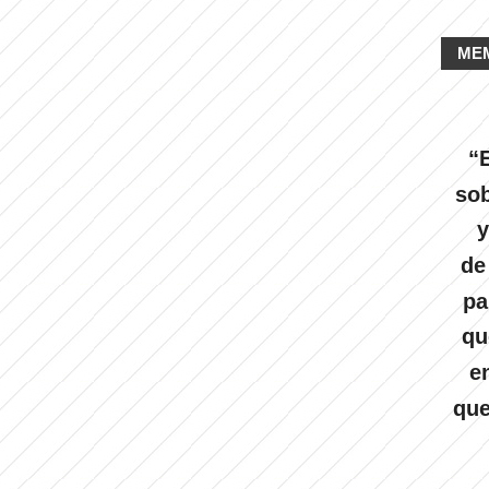
ME
“E
sob
y
de
pa
qu
e
que