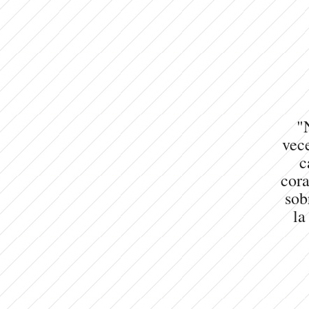
"
vece
c
cora
sob
la