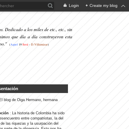
Login
+
Create my blog
. Dedicado a los miles de etc., etc., sin
nimos que día a día construyeron esta
po."
(
Aquel
19
S
erá
-
D.Villamizar
)
sentación
 El blog de Oiga Hermano, hermana
pción
: La historia de Colombia ha sido
desencuentro entre compatriotas, la del
de las riquezas y la usurpación del
or parte de la oligarquía. Esto nos ha