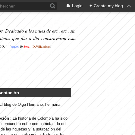
Login
+
Create my blog
. Dedicado a los miles de etc., etc., sin
nimos que día a día construyeron esta
po."
(
Aquel
19
S
erá
-
D.Villamizar
)
sentación
 El blog de Oiga Hermano, hermana
pción
: La historia de Colombia ha sido
desencuentro entre compatriotas, la del
de las riquezas y la usurpación del
or parte de la oligarquía. Esto nos ha