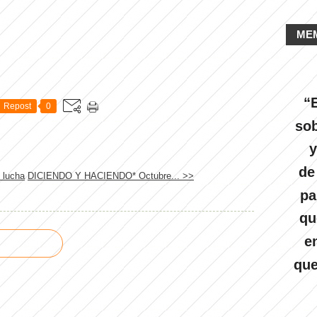
ME
“E
Repost
0
sob
y
de
e lucha
DICIENDO Y HACIENDO* Octubre... >>
pa
qu
e
que