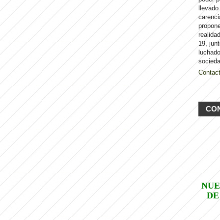
llevado
carenci
propon
realida
19, jun
luchado
socieda
Contac
CO
NUE
DE