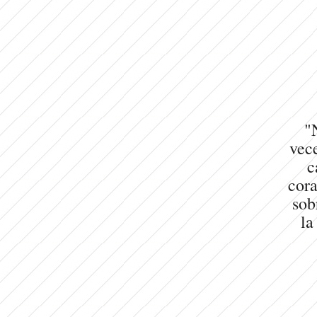
"
vece
c
cora
sob
la