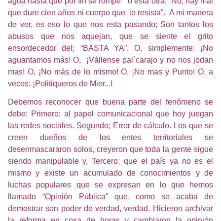
agua hasta que por fin se rompe”´ o esta otra; “No, hay mal
que dure cien años ni cuerpo que
lo resista”.
A mi manera
de ver, es eso lo que nos esta pasando; Son tantos los
abusos que nos aquejan, que se siente el grito
ensordecedor del; “BASTA YA”. O, simplemente: ¡No
aguantamos más! O,
¡Vállense pal`carajo y no nos jodan
mas! O, ¡No más de lo mismo! O, ¡No mas y Punto! O, a
veces; ¡Politiqueros de Mier...!
Debemos reconocer que buena parte del fenómeno se
debe: Primero; al papel comunicacional que hoy juegan
las redes sociales. Segundo; Error de cálculo. Los que se
creen dueños de los entes territoriales se
desenmascararon solos, creyeron que toda la gente sigue
siendo manipulable y, Tercero; que el país ya no es el
mismo y existe un acumulado de conocimientos y de
luchas populares que se expresan en lo que hemos
llamado “Opinión Pública” que, como se acaba de
demostrar son poder de verdad, verdad. Hicieron archivar
la reforma en cosa de horas y cambiaron la opinión