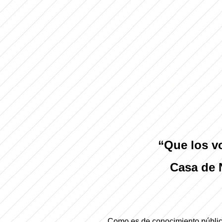
“Que los v
Casa de 
Como es de conocimiento público,