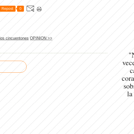
Repost
0
dos cincuentones
OPINION >>
"
vece
c
cora
sob
la