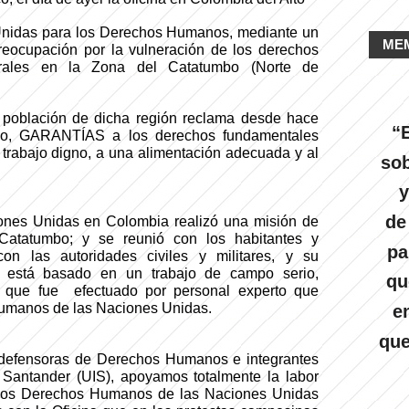
nidas para los Derechos Humanos, mediante un
ME
eocupación por la vulneración de los derechos
urales en la Zona del Catatumbo (Norte de
 población de dicha región reclama desde hace
“E
no, GARANTÍAS a los derechos fundamentales
 trabajo digno, a una alimentación adecuada y al
sob
y
de
ones Unidas en Colombia realizó una misión de
 Catatumbo; y se reunió con los habitantes y
pa
n las autoridades civiles y militares, y su
está basado en un trabajo de campo serio,
qu
jo que fue
efectuado por personal experto que
 Humanos de las Naciones Unidas.
e
que
defensoras de Derechos Humanos e integrantes
e Santander (UIS), apoyamos totalmente la labor
a los Derechos Humanos de las Naciones Unidas