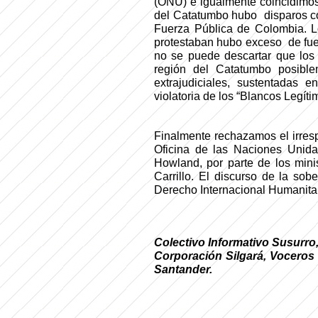
(ONU) e igualmente coincidimos
del Catatumbo hubo
disparos c
Fuerza Pública de Colombia. Lo
protestaban hubo exceso
de fue
no se puede descartar que lo
región del Catatumbo posibl
extrajudiciales, sustentadas e
violatoria de los “Blancos Legíti
Finalmente rechazamos el irresp
Oficina de las Naciones Unid
Howland, por parte de los min
Carrillo. El discurso de la sob
Derecho Internacional Humanitar
Colectivo Informativo Susurro
Corporación Silgará, Voceros u
Santander.