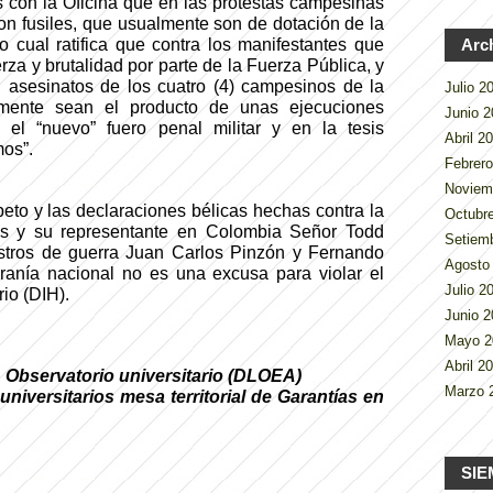
 con la Oficina que en las protestas campesinas
on fusiles, que usualmente son de dotación de la
Arc
 cual ratifica que contra los manifestantes que
rza y brutalidad por parte de la Fuerza Pública, y
s
asesinatos de los cuatro (4) campesinos de la
Julio 
emente sean el producto de unas ejecuciones
Junio 
n el “nuevo” fuero penal militar y en la tesis
Abril 2
mos”.
Febrer
Noviem
eto y las declaraciones bélicas hechas contra la
Octubr
as y su representante en Colombia Señor Todd
Setiem
istros de guerra Juan Carlos Pinzón y Fernando
Agosto
eranía nacional no es una excusa para violar el
Julio 
io (DIH).
Junio 
Mayo 
Abril 2
, Observatorio universitario (DLOEA)
Marzo 
niversitarios mesa territorial de Garantías en
SIE