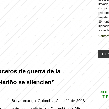
llevado
carenci
propon
realida
19, jun
luchado
socieda
Contac
CO
oceros de guerra de la
Nariño se silencien”
NUE
DE
Bucaramanga, Colombia. Julio 11 de 2013
 el día de ayer la oficina en Colombia del Alto