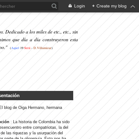
Login
+
Create my blog
. Dedicado a los miles de etc., etc., sin
nimos que día a día construyeron esta
po."
(
Aquel
19
S
erá
-
D.Villamizar
)
sentación
 El blog de Oiga Hermano, hermana
pción
: La historia de Colombia ha sido
desencuentro entre compatriotas, la del
de las riquezas y la usurpación del
or parte de la oligarquía. Esto nos ha