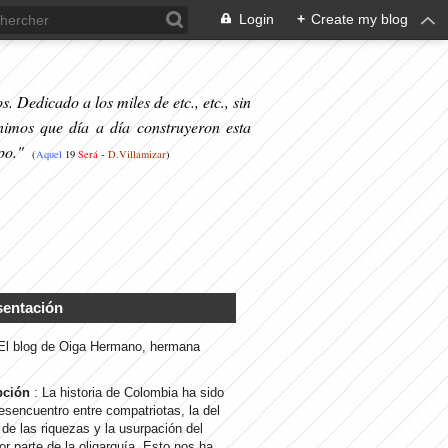
Login
+
Create my blog
. Dedicado a los miles de etc., etc., sin
nimos que día a día construyeron esta
po."
(
Aquel
19
S
erá
-
D.Villamizar
)
sentación
 El blog de Oiga Hermano, hermana
pción
: La historia de Colombia ha sido
desencuentro entre compatriotas, la del
de las riquezas y la usurpación del
or parte de la oligarquía. Esto nos ha