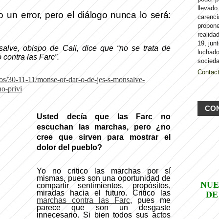
llevado
un error, pero el diálogo nunca lo será:
carenci
propon
realida
19, jun
lve, obispo de Cali, dice que “no se trata de
luchado
contra las Farc”.
socieda
Contac
os/30-11-11/monse-or-dar-o-de-jes-s-monsalve-
no-privi
CO
Usted decía que las Farc no
escuchan las marchas, pero ¿no
cree que sirven para mostrar el
dolor del pueblo?
Yo no critico las marchas por sí
mismas, pues son una oportunidad de
NUE
compartir sentimientos, propósitos,
miradas hacia el futuro. Critico las
DE
marchas contra las Farc
, pues me
parece que son un desgaste
innecesario. Si bien todos sus actos