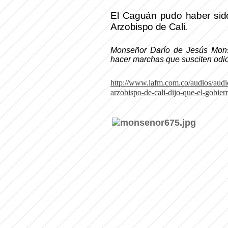
El Caguán pudo haber sido 
Arzobispo de Cali.
Monseñor Darío de Jesús Monsa
hacer marchas que susciten odio 
http://www.lafm.com.co/audios/audi
arzobispo-de-cali-dijo-que-el-gobier