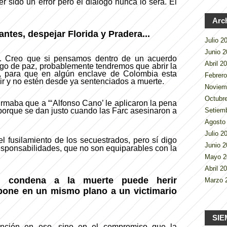
sido un error pero el diálogo nunca lo será. El
Arc
antes, despejar Florida y Pradera...
Julio 
Junio 
o. Creo que si pensamos dentro de un acuerdo
Abril 2
ogo de paz, probablemente tendremos que abrir la
, para que en algún enclave de Colombia esta
Febrer
ir y no estén desde ya sentenciados a muerte.
Noviem
Octubr
irmaba que a “‘Alfonso Cano’ le aplicaron la pena
Setiem
orque se dan justo cuando las Farc asesinaron a
Agosto
Julio 
 fusilamiento de los secuestrados, pero sí digo
Junio 
esponsabilidades, que no son equiparables con la
Mayo 
Abril 2
 condena a la muerte puede herir
Marzo 
pone en un mismo plano a un victimario
SIE
ención en eso, sino en el compromiso que la