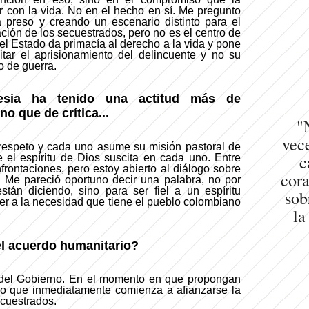
 con la vida. No en el hecho en sí. Me pregunto
 preso y creando un escenario distinto para el
ación de los secuestrados, pero no es el centro de
 el Estado da primacía al derecho a la vida y pone
itar el aprisionamiento del delincuente y no su
o de guerra.
lesia ha tenido una actitud más de
 que de crítica...
"
vece
respeto y cada uno asume su misión pastoral de
c
 el espíritu de Dios suscita en cada uno. Entre
frontaciones, pero estoy abierto al diálogo sobre
cora
 Me pareció oportuno decir una palabra, no por
stán diciendo, sino para ser fiel a un espíritu
sob
der a la necesidad que tiene el pueblo colombiano
la
el acuerdo humanitario?
 del Gobierno. En el momento en que propongan
eo que inmediatamente comienza a afianzarse la
ecuestrados.