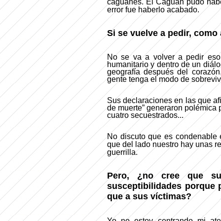
caguanes. El Caguán pudo haber 
error fue haberlo acabado.
Si se vuelve a pedir, como 
No se va a volver a pedir es
humanitario y dentro de un diál
geografía después del corazón
gente tenga el modo de sobreviv
Sus declaraciones en las que af
de muerte” generaron polémica p
cuatro secuestrados...
No discuto que es condenable el
que del lado nuestro hay unas r
guerrilla.
Pero, ¿no cree que su
susceptibilidades porque 
que a sus víctimas?
Yo no estoy centrando mi at