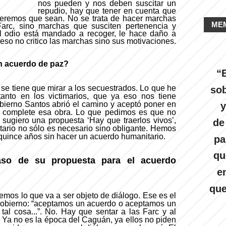
nos pueden y nos deben suscitar un
repudio, hay que tener en cuenta que
ueremos que sean. No se trata de hacer marchas
ME
Farc, sino marchas que susciten pertenencia y
 El odio está mandado a recoger, le hace daño a
eso no critico las marchas sino sus motivaciones.
n acuerdo de paz?
“E
e tiene que mirar a los secuestrados. Lo que he
sob
anto en los victimarios, que ya eso nos tiene
bierno Santos abrió el camino y aceptó poner en
y
ue complete esa obra. Lo que pedimos es que no
sugiero una propuesta ‘Hay que traerlos vivos’,
de
ario no sólo es necesario sino obligante. Hemos
quince años sin hacer un acuerdo humanitario.
pa
qu
aso de su propuesta para el acuerdo
e
que
emos lo que va a ser objeto de diálogo. Ese es el
Gobierno: “aceptamos un acuerdo o aceptamos un
tal cosa...”. No. Hay que sentar a las Farc y al
Ya no es la época del Caguán, ya ellos no piden