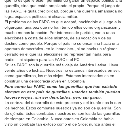
que no es que le estén permitiendo ganar un espacio político a la
guerrilla, sino que están ampliando el propio. Porque el juego de
las FARC, le quita credibilidad, porque una guerrilla amansada no
logra espacios políticos ni eficacia militar.
El problema de las FARC es que aceptó, haciéndole el juego a la
oligarquía, una paz que no han tenido ellos como organización y
mucho menos la nación. Por intereses de partido, van a unas
elecciones a costa de ellos mismos, de su vocación y de su
destino como pueblo. Porque el país no se encamina hacia una
apertura democrática -en lo inmediato-, si no hacia un régimen
cerrado en el que las elecciones no representan nada para
nadie… ni siquiera para las FARC o el PC.
Sí: las FARC son la guerrilla más vieja de América Latina. Lleva
veinte años de lucha... Nosotros no estamos interesados en ser,
como guerrilleros, los más viejos. Estamos interesados es en
construir una democracia joven en Colombia
Pero corno las FARC, como las guerrillas que han existido
siempre en este país de guerrillas, ustedes también pueden
hacerse viejos: sin ser derrotados, pero sin ganar.
La certeza del desarrollo de este proceso y del triunfo nos la dan
los hechos. Estos combates nuestros ya no son de guerrilla. Son
de ejército. Estos combates nuestros no son los de las guerrillas
de siempre en Colombia. Nunca antes en Colombia se habla
visto un combate tan exitoso como el de Siloé; nunca antes el