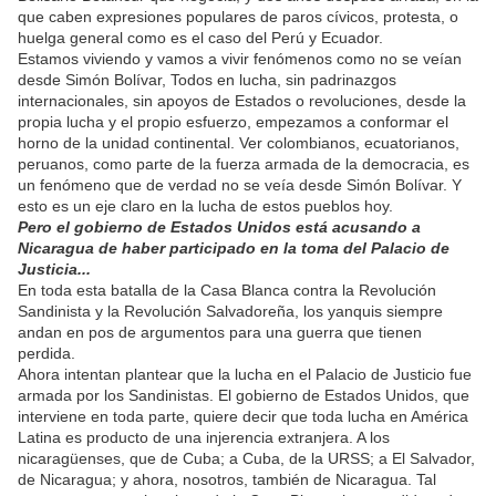
que caben expresiones populares de paros cívicos, protesta, o
huelga general como es el caso del Perú y Ecuador.
Estamos viviendo y vamos a vivir fenómenos como no se veían
desde Simón Bolívar, Todos en lucha, sin padrinazgos
internacionales, sin apoyos de Estados o revoluciones, desde la
propia lucha y el propio esfuerzo, empezamos a conformar el
horno de la unidad continental. Ver colombianos, ecuatorianos,
peruanos, como parte de la fuerza armada de la democracia, es
un fenómeno que de verdad no se veía desde Simón Bolívar. Y
esto es un eje claro en la lucha de estos pueblos hoy.
Pero el gobierno de Estados Unidos está acusando a
Nicaragua de haber participado en la toma del Palacio de
Justicia...
En toda esta batalla de la Casa Blanca contra la Revolución
Sandinista y la Revolución Salvadoreña, los yanquis siempre
andan en pos de argumentos para una guerra que tienen
perdida.
Ahora intentan plantear que la lucha en el Palacio de Justicio fue
armada por los Sandinistas. El gobierno de Estados Unidos, que
interviene en toda parte, quiere decir que toda lucha en América
Latina es producto de una injerencia extranjera. A los
nicaragüenses, que de Cuba; a Cuba, de la URSS; a El Salvador,
de Nicaragua; y ahora, nosotros, también de Nicaragua. Tal