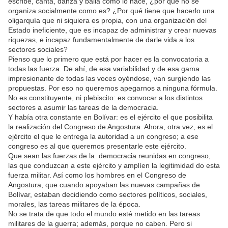
escribe, canta, danza y baila como lo hace, ¿por qué no se
organiza socialmente como es? ¿Por qué tiene que hacerlo una
oligarquía que ni siquiera es propia, con una organización del
Estado ineficiente, que es incapaz de administrar y crear nuevas
riquezas, e incapaz fundamentalmente de darle vida a los
sectores sociales?
Pienso que lo primero que está por hacer es la convocatoria a
todas las fuerza. De ahí, de esa variabilidad y de esa gama
impresionante de todas las voces oyéndose, van surgiendo las
propuestas. Por eso no queremos apegarnos a ninguna fórmula.
No es constituyente, ni plebiscito: es convocar a los distintos
sectores a asumir las tareas de la democracia.
Y había otra constante en Bolívar: es el ejército el que posibilita
la realización del Congreso de Angostura. Ahora, otra vez, es el
ejército el que le entrega la autoridad a un congreso; a ese
congreso es al que queremos presentarle este ejército.
Que sean las fuerzas de la democracia reunidas en congreso,
las que conduzcan a este ejército y amplíen la legitimidad do esta
fuerza militar. Así como los hombres en el Congreso de
Angostura, que cuando apoyaban las nuevas campañas de
Bolívar, estaban decidiendo como sectores políticos, sociales,
morales, las tareas militares de la época.
No se trata de que todo el mundo esté metido en las tareas
militares de la guerra; además, porque no caben. Pero si