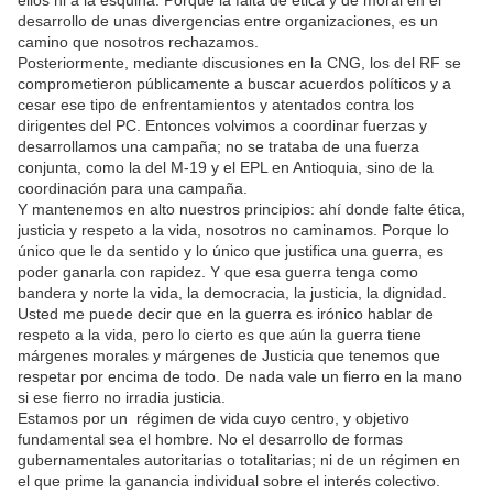
ellos ni a la esquina. Porque la falta de ética y de moral en el
desarrollo de unas divergencias entre organizaciones, es un
camino que nosotros rechazamos.
Posteriormente, mediante discusiones en la CNG, los del RF se
comprometieron públicamente a buscar acuerdos políticos y a
cesar ese tipo de enfrentamientos y atentados contra los
dirigentes del PC. Entonces volvimos a coordinar fuerzas y
desarrollamos una campaña; no se trataba de una fuerza
conjunta, como la del M-19 y el EPL en Antioquia, sino de la
coordinación para una campaña.
Y mantenemos en alto nuestros principios: ahí donde falte ética,
justicia y respeto a la vida, nosotros no caminamos. Porque lo
único que le da sentido y lo único que justifica una guerra, es
poder ganarla con rapidez. Y que esa guerra tenga como
bandera y norte la vida, la democracia, la justicia, la dignidad.
Usted me puede decir que en la guerra es irónico hablar de
respeto a la vida, pero lo cierto es que aún la guerra tiene
márgenes morales y márgenes de Justicia que tenemos que
respetar por encima de todo. De nada vale un fierro en la mano
si ese fierro no irradia justicia.
Estamos por un régimen de vida cuyo centro, y objetivo
fundamental sea el hombre. No el desarrollo de formas
gubernamentales autoritarias o totalitarias; ni de un régimen en
el que prime la ganancia individual sobre el interés colectivo.