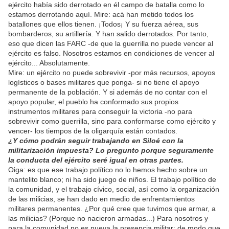
ejército había sido derrotado en él campo de batalla como lo
estamos derrotando aquí. Mire: acá han metido todos los
batallones que ellos tienen. ¡Todos¡ Y su fuerza aérea, sus
bombarderos, su artillería. Y han salido derrotados. Por tanto,
eso que dicen las FARC -de que la guerrilla no puede vencer al
ejército es falso. Nosotros estamos en condiciones de vencer al
ejército... Absolutamente.
Mire: un ejército no puede sobrevivir -por más recursos, apoyos
logísticos o bases militares que ponga- si no tiene el apoyo
permanente de la población. Y si además de no contar con el
apoyo popular, el pueblo ha conformado sus propios
instrumentos militares para conseguir la victoria -no para
sobrevivir como guerrilla, sino para conformarse como ejército y
vencer- los tiempos de la oligarquía están contados.
¿Y cómo podrán seguir trabajando en Siloé con la
militarización impuesta? Lo pregunto porque seguramente
la conducta del ejército seré igual en otras partes.
Oiga: es que ese trabajo político no lo hemos hecho sobre un
mantelito blanco; ni ha sido juego de niños. El trabajo político de
la comunidad, y el trabajo cívico, social, así como la organización
de las milicias, se han dado en medio de enfrentamientos
militares permanentes. ¿Por qué cree que tuvimos que armar, a
las milicias? (Porque no nacieron armadas...) Para nosotros y
para la comunidad no es nueva la presencia militar; de modo que