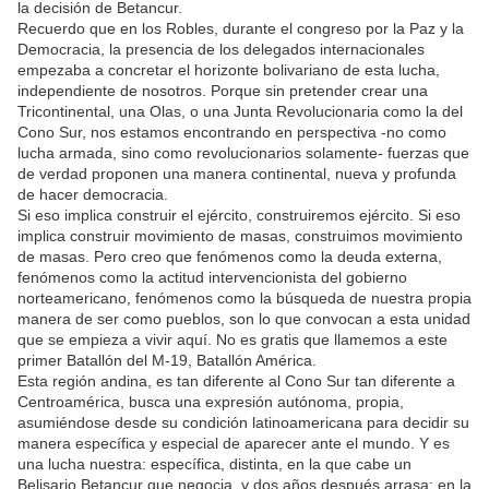
la decisión de Betancur.
Recuerdo que en los Robles, durante el congreso por la Paz y la
Democracia, la presencia de los delegados internacionales
empezaba a concretar el horizonte bolivariano de esta lucha,
independiente de nosotros. Porque sin pretender crear una
Tricontinental, una Olas, o una Junta Revolucionaria como la del
Cono Sur, nos estamos encontrando en perspectiva -no como
lucha armada, sino como revolucionarios solamente- fuerzas que
de verdad proponen una manera continental, nueva y profunda
de hacer democracia.
Si eso implica construir el ejército, construiremos ejército. Si eso
implica construir movimiento de masas, construimos movimiento
de masas. Pero creo que fenómenos como la deuda externa,
fenómenos como la actitud intervencionista del gobierno
norteamericano, fenómenos como la búsqueda de nuestra propia
manera de ser como pueblos, son lo que convocan a esta unidad
que se empieza a vivir aquí. No es gratis que llamemos a este
primer Batallón del M-19, Batallón América.
Esta región andina, es tan diferente al Cono Sur tan diferente a
Centroamérica, busca una expresión autónoma, propia,
asumiéndose desde su condición latinoamericana para decidir su
manera específica y especial de aparecer ante el mundo. Y es
una lucha nuestra: específica, distinta, en la que cabe un
Belisario Betancur que negocia, y dos años después arrasa; en la