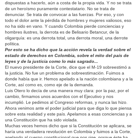
dispuestas a hacerlo, aún a costa de la propia vida. Y no se trata
de un heroísmo puramente contestatario. No se trata de
denunciar. Se trata de convocar a las fuerzas. Por eso, y con
todo el dolor ante la pérdida de hombres y mujeres valiosos, eso
no ha sido en vano. Y cuando Colombia pierde conciencias y
hombres ilustres, la derrota es de Belisario Betancur, de la
oligarquía: es una derrota total, una derrota moral, una derrote
política.
Por esto se ha dicho que la acción revela la verdad sobre el
estado de derechos en Colombia, sobre el mito del país de
leyes y de la justicia como lo más sagrado...
El nuevo presidente de la Corte, dice que el M-19 sobreestimó a
la justicia. No fue un problema de sobreestimación. Fuimos a
donde había que ir. Hemos apelado a la nación colombiana y a la
Corte, así como es, como eje de la demanda.
Luis Otero lo decía de una manera muy clara: por la paz, por el
cambio, firmamos unos acuerdos con el Ejecutivo y nos
incumplió. Le pedimos al Congreso reformas, y nunca las hizo.
Ahora venimos ante el poder judicial para que diga lo que piensa
sobre esta realidad y este país. Apelamos a esas conciencias y a
una Constitución que ha sido violada.
Muchas veces hemos dicho que si la Constitución se aplicara, se
haría una verdadera revolución en Colombia y fuimos a la Corte,
apelando al cuerpo constitucional que nos rige, porque éste ha