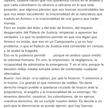
rápidos, todavía hacen que nos quedemos cortos en el análisis y
que cada colombiano no alcance a ubicarse en lo que está
pasando; que algunos piensen que son fuerzas incontrolables las
que nos están sacudiendo: la irracionalidad de la naturaleza que
exploto en Armero o la irracionalidad de una guerra que nadie
maneja.
Pero en medio del dolor y del lodo de Armero, del impacto
desgarrador del Palacio de Justicia, empiezan a aparecer las
verdades. Lo que no podemos permitir es que nos digan que
Armero no existe, que eso es un Camposanto y ya no hay
problema; o que el Palacio de Justicia está convertido en cenizas
y se acabó la tragedia.
Eso no lo podemos permitir porque en ambos casos medió
la voluntad humana. En uno, la imprevisión, la negligencia, la
incapacidad de administrar la emergencia. Y en el otro, porque la
decisión militar estaba tomada antes de contemplar cualquier
alternativa.
Bueno -nos dirán- si lo sabían, por qué lo hicieron. Y volvemos a
lo mismo. Lío grande el que miremos de rodillas. No tiene
derecho ningún pueblo a quedarse cruzado de brazos ante la
prepotencia, el engaño y la irracionalidad de su enemigo. No
tenemos derecho, nosotros, los colombianos, de no ejercer
nuestros derechos, de no cumplir nuestro deber. Es decirle a un
país que la democracia se puede ejercer, que hay fuerzas