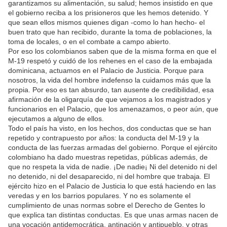
garantizamos su alimentación, su salud; hemos insistido en que
el gobierno reciba a los prisioneros que les hemos detenido. Y
que sean ellos mismos quienes digan -como lo han hecho- el
buen trato que han recibido, durante la toma de poblaciones, la
toma de locales, o en el combate a campo abierto.
Por eso los colombianos saben que de la misma forma en que el
M-19 respetó y cuidó de los rehenes en el caso de la embajada
dominicana, actuamos en el Palacio de Justicia. Porque para
nosotros, la vida del hombre indefenso la cuidamos más que la
propia. Por eso es tan absurdo, tan ausente de credibilidad, esa
afirmación de la oligarquía de que vejamos a los magistrados y
funcionarios en el Palacio, que los amenazamos, o peor aún, que
ejecutamos a alguno de ellos.
Todo el país ha visto, en los hechos, dos conductas que se han
repetido y contrapuesto por años: la conducta del M-19 y la
conducta de las fuerzas armadas del gobierno. Porque el ejército
colombiano ha dado muestras repetidas, públicas además, de
que no respeta la vida de nadie. ¡De nadie¡ Ni del detenido ni del
no detenido, ni del desaparecido, ni del hombre que trabaja. El
ejército hizo en el Palacio de Justicia lo que está haciendo en las
veredas y en los barrios populares. Y no es solamente el
cumplimiento de unas normas sobre el Derecho de Gentes lo
que explica tan distintas conductas. Es que unas armas nacen de
una vocación antidemocrática, antinación y antipueblo, y otras