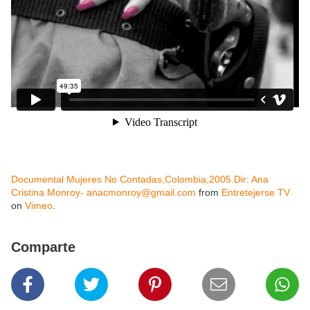
Documental Mujeres No Contadas,Colombia,2005.Dir: Ana
Cristina Monroy- anacmonroy@gmail.com
from
Entretejerse TV
on
Vimeo
.
Comparte