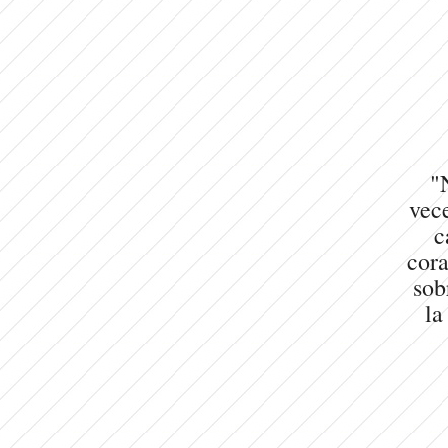
"
vece
c
cora
sob
la