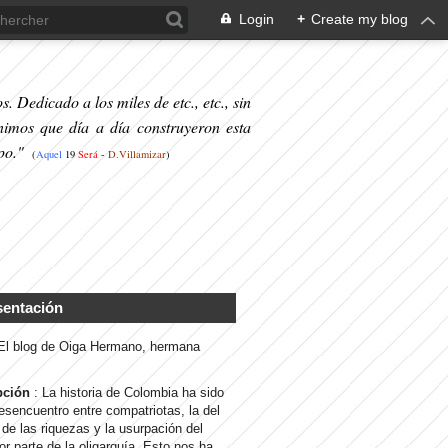
Login
+
Create my blog
. Dedicado a los miles de etc., etc., sin
nimos que día a día construyeron esta
po."
(
Aquel
19
S
erá
-
D.Villamizar
)
sentación
 El blog de Oiga Hermano, hermana
pción
: La historia de Colombia ha sido
desencuentro entre compatriotas, la del
de las riquezas y la usurpación del
or parte de la oligarquía. Esto nos ha