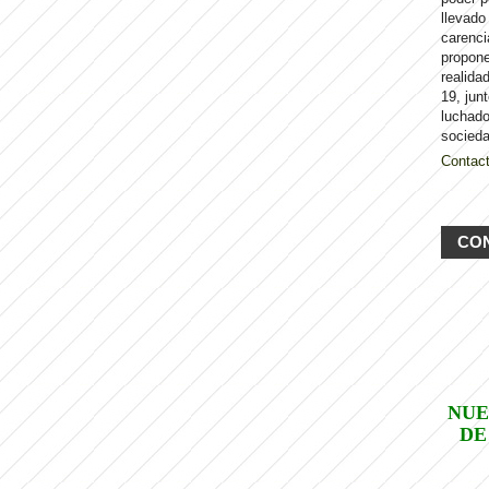
llevado
carenci
propon
realida
19, jun
luchado
socieda
Contac
CO
NUE
DE