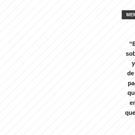
ME
“E
sob
y
de
pa
qu
e
que