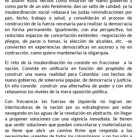
Al asumir estos hechos como embrión de nuevo gobierno y
como parte de un solo fenómeno, dan un salto de calidad: ya la
insubordinación social rebasará las justas reivindicaciones por
pan, techo, trabajo o salud, y consolidarán el proceso de
construcción de la fuerza necesaria para realizar la democracia
en forma permanente. Igualmente, con esa perspectiva, los
reducidos espacios de concertación existentes –negociación de
pliegos, de paros o tomas, la elección de alcaldes, etc. –se
convierten en experiencias democráticas en ascenso y no en
contracción, como quiere mantenerlas la oligarquía.
El reto de la insubordinación no consiste en fraccionar
a la
nación. Consiste en unificarla en función del propósito de
construir una nueva realidad para Colombia: con hechos de
nuevo gobierno, de soberanía popular, de democracia y justicia.
En ello consiste
construir una alternativa de poder y con ello
rebasamos los niveles de la mera oposición política.
Con frecuencia las fuerzas de izquierda no logran ser
interlocutoras de la nación por su estrategismo: por estar
navegando en las aguas de la revolución en abstracto, sin llegar
a proponer soluciones con una vigencia inmediata. Se tienen
que sentir soluciones que puedan concretarse y materializarse;
se tiene que abrir un camino firme que responda a las
necesidades urgentes de todos los colombianos, y no tan sólo a