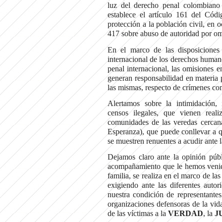
luz del derecho penal colombiano
establece el artículo 161 del Cód
protección a la población civil, en o
417 sobre abuso de autoridad por om
En el marco de las disposiciones
internacional de los derechos humano
penal internacional, las omisiones e
generan responsabilidad en materia pe
las mismas, respecto de crímenes co
Alertamos sobre la intimidación, 
censos ilegales, que vienen reali
comunidades de las veredas cercan
Esperanza), que puede conllevar a q
se muestren renuentes a acudir ante l
Dejamos claro ante la opinión públi
acompañamiento que le hemos ven
familia, se realiza en el marco de 
exigiendo ante las diferentes autor
nuestra condición de representantes
organizaciones defensoras de la vid
de las víctimas a la
VERDAD
, la
J