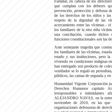
Familiar, en cabeza de los director
que cumplan con los deberes que
prevención, protección y defensa d
de los derechos de los niños y la
respeto de la dignidad de las v
acercamiento entre las víctimas 
los familiares de la otra niña vícti
una conciliación, cuando dichos 
funciones constitucionales son las de 
Ante semejante tragedia que conmov
los familiares de las víctimas, estar
estado y sus instituciones, pero 
viviendo en condiciones indignas en
han entregado son producto de colect
ventilador se lo regaló un periodista
públicos, las camas de segunda y en m
Humanidad Vigente Corporación jur
Derechos Humanos capitul
irresponsables e intimidantes a
ALEJANDRO NAVAS, en la entrevista
noviembre de 2010, en las que e
organizaciones defensoras de derec