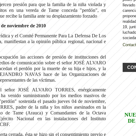
ejercen presión para que la familia de la niña violada y
llevado
nitos en una vereda de Tame conceda "perdón", en
carenci
que recibe la familia ante su desplazamiento forzado
propon
realida
 de noviembre de 2010
19, jun
luchado
ídica y el Comité Permanente Para La Defensa De Los
socieda
manifiestan a la opinión pública regional, nacional e
Contac
upación las acciones de presión de instituciones del
 medios de comunicación sobre el señor JOSÉ ALVARO
CO
dan el perdón por la muerte de su hija e hijos, y la
 ALEJANDRO NAVAS hace de las Organizaciones de
resentantes de las víctimas.
s del señor JOSÉ ALVARO TORRES, enérgicamente
e ha venido suministrando por los medios masivos de
"perdón" sostenida el pasado jueves 04 de noviembre,
ES, padre de la niña y los niños asesinados en la
pio de Tame (Arauca) y Comandantes de la Octava
NUE
rcito Nacional en las instalaciones del Instituto
DE
ICBF.
erta cerrada, ésta se hizo sin el consentimiento previo e