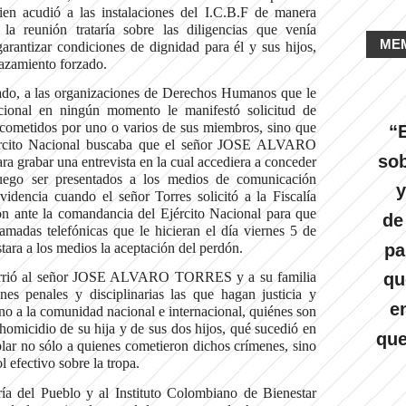
n acudió a las instalaciones del I.C.B.F de manera
a reunión trataría sobre las diligencias que venía
ME
rantizar condiciones de dignidad para él y sus hijos,
lazamiento forzado.
o, a las organizaciones de Derechos Humanos que le
ional en ningún momento le manifestó solicitud de
 cometidos por uno o varios de sus miembros, sino que
“E
jército Nacional buscaba que el señor JOSE ALVARO
sob
 grabar una entrevista en la cual accediera a conceder
luego ser presentados a los medios de comunicación
y
idencia cuando el señor Torres solicitó a la Fiscalía
ón ante la comandancia del Ejército Nacional para que
de
lamadas telefónicas que le hicieran el día viernes 5 de
pa
tara a los medios la aceptación del perdón.
qu
ocurrió al señor JOSE ALVARO TORRES y a su familia
nes penales y disciplinarias las que hagan justicia y
e
sino a la comunidad nacional e internacional, quiénes son
homicidio de su hija y de sus dos hijos, qué sucedió en
que
plar no sólo a quienes cometieron dichos crímenes, sino
l efectivo sobre la tropa.
a del Pueblo y al Instituto Colombiano de Bienestar