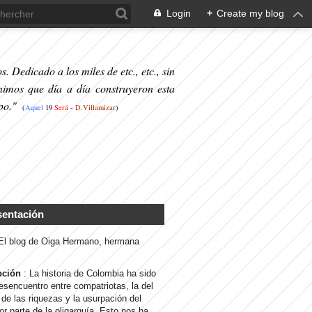
Login
+
Create my blog
. Dedicado a los miles de etc., etc., sin
nimos que día a día construyeron esta
po."
(
Aquel
19
S
erá
-
D.Villamizar
)
sentación
 El blog de Oiga Hermano, hermana
pción
: La historia de Colombia ha sido
desencuentro entre compatriotas, la del
de las riquezas y la usurpación del
or parte de la oligarquía. Esto nos ha