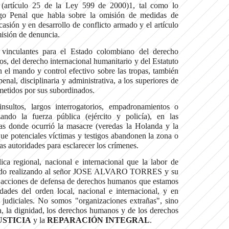
 (artículo 25 de la Ley 599 de 2000)1, tal como lo
igo Penal que habla sobre la omisión de medidas de
casión y en desarrollo de conflicto armado y el artículo
isión de denuncia.
 vinculantes para el Estado colombiano del derecho
s, del derecho internacional humanitario y del Estatuto
n el mando y control efectivo sobre las tropas, también
nal, disciplinaria y administrativa, a los superiores de
metidos por sus subordinados.
insultos, largos interrogatorios, empadronamientos o
zando la fuerza pública (ejército y policía), en las
as donde ocurrió la masacre (veredas la Holanda y la
ue potenciales víctimas y testigos abandonen la zona o
as autoridades para esclarecer los crímenes.
ca regional, nacional e internacional que la labor de
ido realizando al señor JOSE ALVARO TORRES y su
las acciones de defensa de derechos humanos que estamos
idades del orden local, nacional e internacional, y en
 judiciales. No somos "organizaciones extrañas", sino
a, la dignidad, los derechos humanos y de los derechos
USTICIA
y la
REPARACIÓN INTEGRAL
.