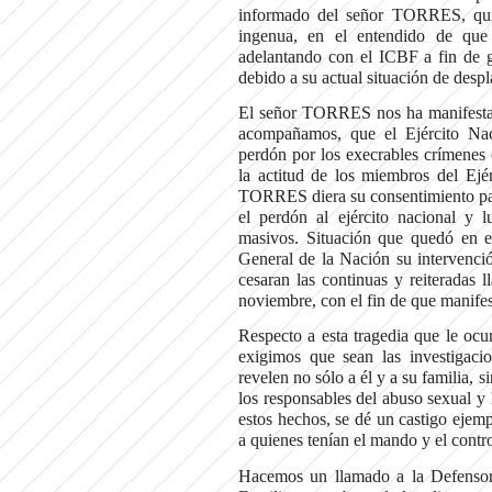
informado del señor TORRES, quie
ingenua, en el entendido de que l
adelantando con el ICBF a fin de ga
debido a su actual situación de desp
El señor TORRES nos ha manifestad
acompañamos, que el Ejército Nac
perdón por los execrables crímenes
la actitud de los miembros del E
TORRES diera su consentimiento para
el perdón al ejército nacional y 
masivos. Situación que quedó en ev
General de la Nación su intervenci
cesaran las continuas y reiteradas l
noviembre, con el fin de que manifes
Respecto a esta tragedia que le 
exigimos que sean las investigacio
revelen no sólo a él y a su familia, 
los responsables del abuso sexual y 
estos hechos, se dé un castigo ejem
a quienes tenían el mando y el contro
Hacemos un llamado a la Defensorí