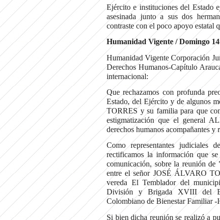
Ejército e instituciones del Estado 
asesinada junto a sus dos herma
contraste con el poco apoyo estatal 
Humanidad Vigente / Domingo 14
Humanidad Vigente Corporación Jur
Derechos Humanos-Capítulo Arauca, 
internacional:
Que rechazamos con profunda preoc
Estado, del Ejército y de algunos
TORRES y su familia para que conce
estigmatización que el general
derechos humanos acompañantes y rep
Como representantes judiciale
rectificamos la información que s
comunicación, sobre la reunión de 
entre el señor JOSÉ ÁLVARO TORR
vereda El Temblador del munici
División y Brigada XVIII del Ejé
Colombiano de Bienestar Familiar -
Si bien dicha reunión se realizó a pu