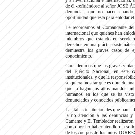
y a nivel nacional e internacional,
de él -refiriéndose al señor JOSÉ
denuncias, que no hacen cuando 
oportunidad que esta para enlodar el
Le recordamos al Comandante del E
internacional que quienes han enlod
miembros que estando en servicio
derechos en una práctica sistemática
demuestra los graves casos de ej
conocimiento.
Consideramos que las graves violac
del Ejército Nacional, en este c
institucionales, y que la responsabil
se quiera mostrar que es obra de un
que lo hagan los altos mandos mili
humanos en los que se ha visto
denunciados y conocidos públicamen
Las fallas institucionales que han sid
la no atención a las denuncias y
Camame y El Temblador realizaron po
como por no haber atendido la solic
de los cuerpos de los niños TORRES