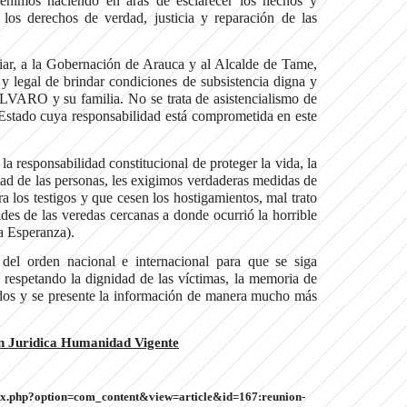
enimos haciendo en aras de esclarecer los hechos y
los derechos de verdad, justicia y reparación de las
iar, a la Gobernación de Arauca y al Alcalde de Tame,
y legal de brindar condiciones de subsistencia digna y
LVARO y su familia. No se trata de asistencialismo de
 Estado cuya responsabilidad está comprometida en este
 la responsabilidad constitucional de proteger la vida, la
tad de las personas, les exigimos verdaderas medidas de
ra los testigos y que cesen los hostigamientos, mal trato
s de las veredas cercanas a donde ocurrió la horrible
a Esperanza).
el orden nacional e internacional para que se siga
respetando la dignidad de las víctimas, la memoria de
ados y se presente la información de manera mucho más
n Juridica Humanidad Vigente
dex.php?option=com_content&view=article&id=167:reunion-