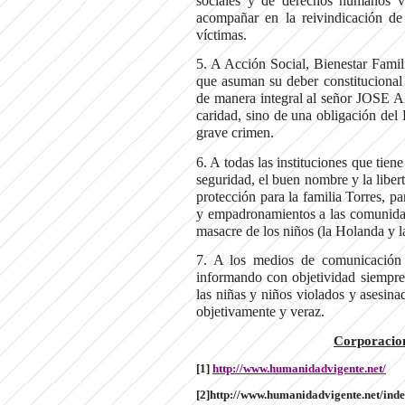
sociales y de derechos humanos v
acompañar en la reivindicación de 
víctimas.
5. A Acción Social, Bienestar Famil
que asuman su deber constitucional 
de manera integral al señor JOSE A
caridad, sino de una obligación del
grave crimen.
6. A todas las instituciones que tiene
seguridad, el buen nombre y la liber
protección para la familia Torres, pa
y empadronamientos a las comunidade
masacre de los niños (la Holanda y l
7. A los medios de comunicación d
informando con objetividad siempre 
las niñas y niños violados y asesin
objetivamente y veraz.
Corporacio
[1]
http://www.humanidadvigente.net/
[2]http://www.humanidadvigente.net/in