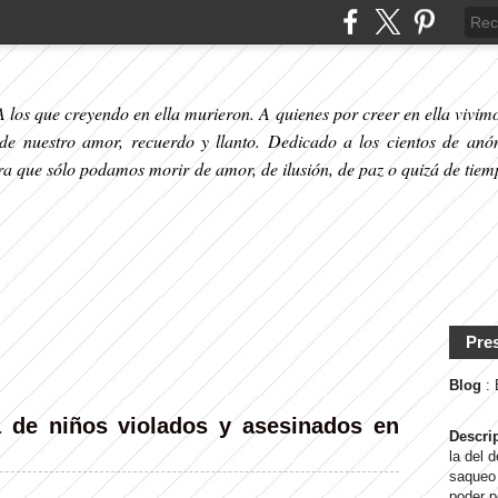
 los que creyendo en ella murieron. A quienes por creer en ella vivimos
 de nuestro amor, recuerdo y llanto. Dedicado a los cientos de anó
ara que sólo podamos morir de amor, de ilusión, de paz o quizá de tiem
Pre
Blog
:
ia de niños violados y asesinados en
Descri
la del 
saqueo 
poder p