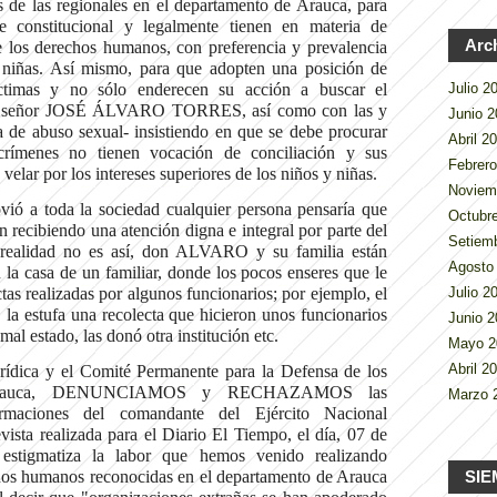
es de las regionales en el departamento de Arauca, para
 constitucional y legalmente tienen en materia de
Arc
e los derechos humanos, con preferencia y prevalencia
s niñas. Así mismo, para que adopten una posición de
íctimas y no sólo enderecen su acción a buscar el
Julio 
- el señor JOSÉ ÁLVARO TORRES, así como con las y
Junio 
ma de abuso sexual- insistiendo en que se debe procurar
Abril 2
crímenes no tienen vocación de conciliación y sus
Febrer
velar por los intereses superiores de los niños y niñas.
Noviem
ió a toda la sociedad cualquier persona pensaría que
Octubr
ían recibiendo una atención digna e integral por parte del
Setiem
la realidad no es así, don ALVARO y su familia están
Agosto
 la casa de un familiar, donde los pocos enseres que le
Julio 
as realizadas por algunos funcionarios; por ejemplo, el
, la estufa una recolecta que hicieron unos funcionarios
Junio 
al estado, las donó otra institución etc.
Mayo 
Abril 2
ídica y el Comité Permanente para la Defensa de los
o Arauca, DENUNCIAMOS y RECHAZAMOS las
Marzo 
firmaciones del comandante del Ejército Nacional
 realizada para el Diario El Tiempo, el día, 07 de
stigmatiza la labor que hemos venido realizando
SIE
hos humanos reconocidas en el departamento de Arauca