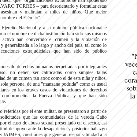
 al decir que "organizaciones extrañas se han apoderado
 ÁLVARO TORRES – para desorientarlo y formular estas
asesinan y maltratan a miles de niños. Qué mejor
 nombre del Ejército".
jército Nacional y a la opinión pública nacional e
ado el nombre de dicha institución han sido sus mismos
 activo han convertido el crimen y la violación de
 y generalizada a lo largo y ancho del país, tal como lo
ecuciones extrajudiciales que han sido de público
"
vece
iones de derechos humanos perpetradas por integrantes
c
aso, no deben ser calificadas como simples fallas
cora
idad de un crimen tan atroz como el de esta niña y niños,
a sola persona, de una "manzana podrida" como es usual
sob
tares en los graves casos de violaciones de derechos
la
 comprometida la Fuerza Pública, y que han sido
te.
o referidas por el ente militar, se presentaron a partir de
 solicitudes que las comunidades de la vereda Caño
r el caso de abuso sexual presentado en el sector, así
itud de apoyo ante la desaparición y posterior hallazgo
 JAIMES; cuestiones que generan responsabilidad a la