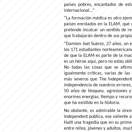
países pobres, encantados de es
internacional…”
“La formación médica es otro ejem
países enrolados en la ELAM, que 
pretende inculcar un sentido de re
que trabajarán dentro de sus prop
“Damien Joel Suárez, 27 años, un 
los 171 estudiantes norteamericano
de que la ELAM es parte de la maq
es un héroe aquí, pero no estás obl
No todas las cosas que se afirma
igualmente críticas, varias de la
más severos que The Independent.
independencia de nuestros errores,
50 años de bloqueo, agresiones y 
enormes energías, tiempo y recurso
que ha existido en la historia.
No obstante, es admirable la sinc
Independent publica, ese valiente ar
Haití una tragedia que en su primer
entre niños, jóvenes y adultos, muc