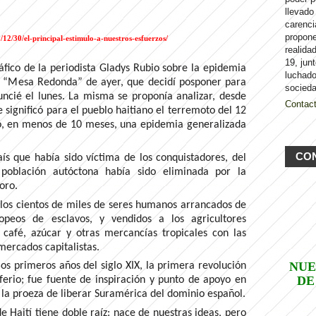
llevado
carenci
propon
/12/30/el-principal-estimulo-a-nuestros-esfuerzos/
realida
19, jun
áfico de la periodista Gladys Rubio sobre la epidemia
luchado
la “Mesa Redonda” de ayer, que decidí posponer para
socieda
uncié el lunes. La misma se proponía analizar, desde
Contac
 significó para el pueblo haitiano el terremoto del 12
ió, en menos de 10 meses, una epidemia generalizada
CO
ís que había sido víctima de los conquistadores, del
u población autóctona había sido eliminada por la
oro.
 los cientos de miles de seres humanos arrancados de
opeos de esclavos, y vendidos a los agricultores
r café, azúcar y otras mercancías tropicales con las
mercados capitalistas.
NUE
los primeros años del siglo XIX, la primera revolución
DE
sferio; fue fuente de inspiración y punto de apoyo en
 la proeza de liberar Suramérica del dominio español.
e Haití tiene doble raíz: nace de nuestras ideas, pero