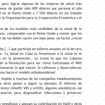
para lograr algunas de las mejoras de salud más
esar de gastar sólo 400 dólares por persona el año
 en el Reino Unido y 7 500 dólares en los Estados
de la Organización para la Cooperación Económica y el
una de las medidas más confiables de la salud de la
vivos, comparable con el Reino Unido y menor que los
o de los bebés nacen con bajo peso, un factor crucial
y [...] que participa en talleres anuales en la tercera
: ‘La Salud en Cuba es fenomenal y la clave es el
ca en la prevención… La ironía es que los cubanos
 de la Revolución para ver cómo funcionaba el NHS
 tomaron lo que vieron, lo refinaron y desarrollaron;
mos hacia el modelo estadounidense’.
] impide a muchas de las compañías estadounidenses
 otros países a seguir su ejemplo. El informe de
ncer infantil, VIH y artritis, algunos anestésicos, así
esarios para diagnosticar infecciones y preservar
orgullosos y apoyan su contribución en Haití y otros