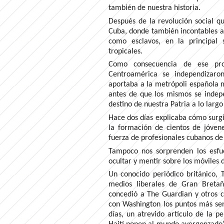
también de nuestra historia.
Después de la revolución social que
Cuba, donde también incontables af
como esclavos, en la principal 
tropicales.
Como consecuencia de ese pro
Centroamérica se independizaro
aportaba a la metrópoli española m
antes de que los mismos se indepe
destino de nuestra Patria a lo larg
Hace dos días explicaba cómo surgió
la formación de cientos de jóve
fuerza de profesionales cubanos de 
Tampoco nos sorprenden los esfu
ocultar y mentir sobre los móviles 
Un conocido periódico británico, 
medios liberales de Gran Bretañ
concedió a The Guardian y otros c
con Washington los puntos más sens
días, un atrevido artículo de la p