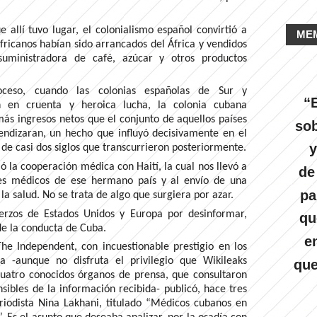
 allí tuvo lugar, el colonialismo español convirtió a
ME
ricanos habían sido arrancados del África y vendidos
suministradora de café, azúcar y otros productos
ceso, cuando las colonias españolas de Sur y
“E
n en cruenta y heroica lucha, la colonia cubana
ás ingresos netos que el conjunto de aquellos países
sob
ndizaran, un hecho que influyó decisivamente en el
y
o de casi dos siglos que transcurrieron posteriormente.
 la cooperación médica con Haití, la cual nos llevó a
de
nes médicos de ese hermano país y al envío de una
pa
la salud. No se trata de algo que surgiera por azar.
erzos de Estados Unidos y Europa por desinformar,
qu
de la conducta de Cuba.
e
The Independent, con incuestionable prestigio en los
a -aunque no disfruta el privilegio que Wikileaks
que
uatro conocidos órganos de prensa, que consultaron
ibles de la información recibida- publicó, hace tres
eriodista Nina Lakhani, titulado “Médicos cubanos en