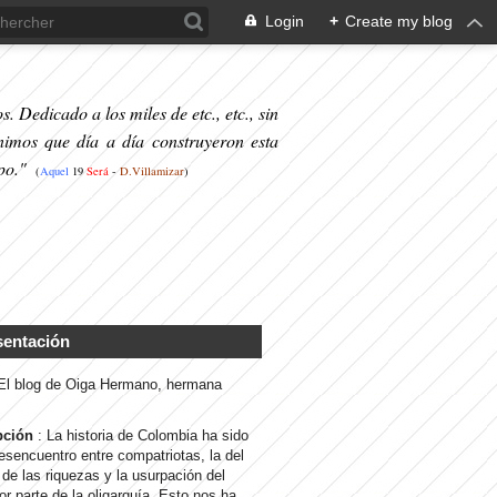
Login
+
Create my blog
. Dedicado a los miles de etc., etc., sin
nimos que día a día construyeron esta
po."
(
Aquel
19
S
erá
-
D.Villamizar
)
sentación
 El blog de Oiga Hermano, hermana
pción
: La historia de Colombia ha sido
desencuentro entre compatriotas, la del
de las riquezas y la usurpación del
or parte de la oligarquía. Esto nos ha