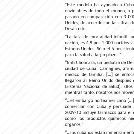
“Este modelo ha ayudado a Cuba 
envidiables de todo el mundo, a p
pasado en comparación con 3 000
Unidos, de acuerdo con las cifras 
Desarrollo.
“La tasa de mortalidad infantil, 
nación, es 4,8 por 1 000 nacidos 
Estados Unidos. Sólo el 5 por cient
para la salud a largo plazo…”
“Imti Choonara, un pediatra de Derb
ciudad de Cuba, Camagüey, afirma
médico de familia, [...] se enfo
llegaron al Reino Unido después
(Sistema Nacional de Salud). Ellos
mientras tanto, nosotros nos move
“…el embargo norteamericano [...
comerciar con Cuba y persuade a
2009/10 incluye fármacos para el cá
como los productos químicos nec
órganos.”
“…los cubanos están inmensamente 