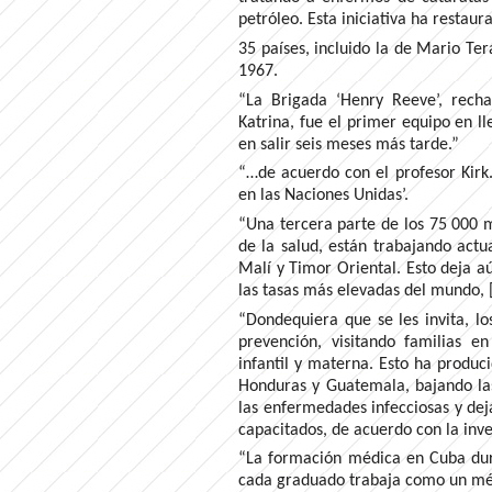
petróleo. Esta iniciativa ha restaur
35 países, incluido la de Mario Te
1967.
“La Brigada ‘Henry Reeve’, rech
Katrina, fue el primer equipo en ll
en salir seis meses más tarde.”
“…de acuerdo con el profesor Kirk
en las Naciones Unidas’.
“Una tercera parte de los 75 000 
de la salud, están trabajando actu
Malí y Timor Oriental. Esto deja 
las tasas más elevadas del mundo, [
“Dondequiera que se les invita, l
prevención, visitando familias e
infantil y materna. Esto ha produci
Honduras y Guatemala, bajando las
las enfermedades infecciosas y dej
capacitados, de acuerdo con la inve
“La formación médica en Cuba dura
cada graduado trabaja como un méd