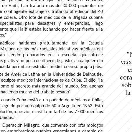
s de Haití, han tratado más de 30 000 pacientes de
r contingente extranjero, tratando alrededor del 40
de cólera. Otro lote de médicos de la Brigada cubana
pecialistas para desastres y emergencias, llegó
ente que Haití estaba luchando por hacer frente a la
os.”
icos haitianos gratuitamente en la Escuela
), una de las más radicales iniciativas médicas del
"
tán siendo preparados en la escuela, que ofrece
vece
os gratis y un poco de dinero de gasto- a cualquiera lo
pueda permitirse estudiar medicina en su propio país.
c
cora
ios de América Latina en la Universidad de Dalhousie,
equipos médicos internacionales de Cuba. Él dijo: ‘la
sob
 como el secreto más grande del mundo. Son apenas
la
 haciendo mucho del trabajo pesado’.
, cuando Cuba envió a un puñado de médicos a Chile,
 seguido por un equipo de 50 a Argelia en 1963. Esto
lución, que vio a casi la mitad de los 7 000 médicos
 Unidos.”
a Operación Milagro, que comenzó con oftalmólogos
s en empobrecidos pueblos venezolanos a cambio de