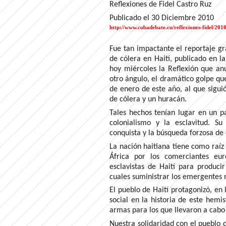
Reflexiones de Fidel Castro Ruz
Publicado el 30 Diciembre 2010
http://www.cubadebate.cu/reflexiones-fidel/2010
Fue tan impactante el reportaje gr
de cólera en Haití, publicado en 
hoy miércoles la Reflexión que an
otro ángulo, el dramático golpe que
de enero de este año, al que sigu
de cólera y un huracán.
Tales hechos tenían lugar en un pa
colonialismo y la esclavitud. S
conquista y la búsqueda forzosa de 
La nación haitiana tiene como raíz
África por los comerciantes eur
esclavistas de Haití para produci
cuales suministrar los emergentes 
El pueblo de Haití protagonizó, en 
social en la historia de este hemi
armas para los que llevaron a cabo
Nuestra solidaridad con el pueblo d