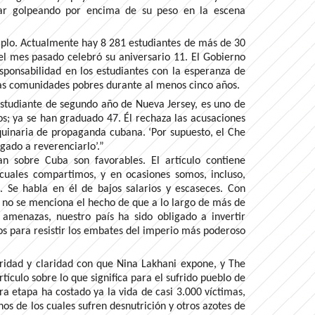
tar golpeando por encima de su peso en la escena
plo. Actualmente hay 8 281 estudiantes de más de 30
el mes pasado celebró su aniversario 11. El Gobierno
sponsabilidad en los estudiantes con la esperanza de
ias comunidades pobres durante al menos cinco años.
estudiante de segundo año de Nueva Jersey, es uno de
s; ya se han graduado 47. Él rechaza las acusaciones
uinaria de propaganda cubana. ‘Por supuesto, el Che
igado a reverenciarlo’.”
n sobre Cuba son favorables. El artículo contiene
s cuales compartimos, y en ocasiones somos, incluso,
 Se habla en él de bajos salarios y escaseces. Con
 no se menciona el hecho de que a lo largo de más de
amenazas, nuestro país ha sido obligado a invertir
s para resistir los embates del imperio más poderoso
eridad y claridad con que Nina Lakhani expone, y The
tículo sobre lo que significa para el sufrido pueblo de
a etapa ha costado ya la vida de casi 3.000 víctimas,
hos de los cuales sufren desnutrición y otros azotes de