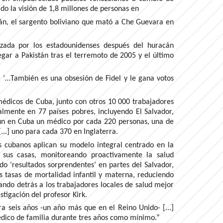
ado la visión de 1,8 millones de personas en
rán, el sargento boliviano que mató a Che Guevara en
azada por los estadounidenses después del huracán
egar a Pakistán tras el terremoto de 2005 y el último
. ‘…También es una obsesión de Fidel y le gana votos
médicos de Cuba, junto con otros 10 000 trabajadores
almente en 77 países pobres, incluyendo El Salvador,
aún en Cuba un médico por cada 220 personas, una de
...] uno para cada 370 en Inglaterra.
os cubanos aplican su modelo integral centrado en la
n sus casas, monitoreando proactivamente la salud
do ‘resultados sorprendentes’ en partes del Salvador,
 tasas de mortalidad infantil y materna, reduciendo
ando detrás a los trabajadores locales de salud mejor
stigación del profesor Kirk.
 seis años -un año más que en el Reino Unido- [...]
ico de familia durante tres años como mínimo.”