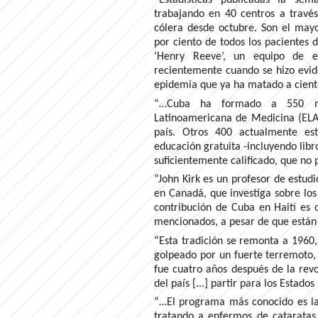
trabajando en 40 centros a travé
cólera desde octubre. Son el mayo
por ciento de todos los pacientes 
‘Henry Reeve’, un equipo de es
recientemente cuando se hizo evid
epidemia que ya ha matado a cient
“…Cuba ha formado a 550 méd
Latinoamericana de Medicina (ELAM
país. Otros 400 actualmente es
educación gratuita -incluyendo libr
suficientemente calificado, que no 
“John Kirk es un profesor de estud
en Canadá, que investiga sobre los 
contribución de Cuba en Haití es
mencionados, a pesar de que están
“Esta tradición se remonta a 1960
golpeado por un fuerte terremoto,
fue cuatro años después de la revo
del país [...] partir para los Estados
“…El programa más conocido es l
tratando a enfermos de catarata