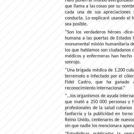
Haití ponen al mundo avergonzado”.
que llama a las cosas por su nomb
cada una de sus apreciaciones 
conducta. Lo explicaré usando el 
sea posible.
“Son los verdaderos héroes -dice-
humana a las puertas de Estados 
monumental misión humanitaria de 
los que hablamos son ciudadanos d
médicos y enfermeras han hecho q
sonrojo.
“Una brigada médica de 1.200 cuba
terremoto e infectado por el cóle
Fidel Castro, que ha ganado a
reconocimiento internacional.”
“…los organismos de ayuda internac
que mató a 250 000 personas y hab
profesionales de la salud cubanos 
fanfarria y la publicidad en torno
Reino Unido, centenares de nuevos
sin que nadie los mencionara apen
“Estadísticas publicadas la s