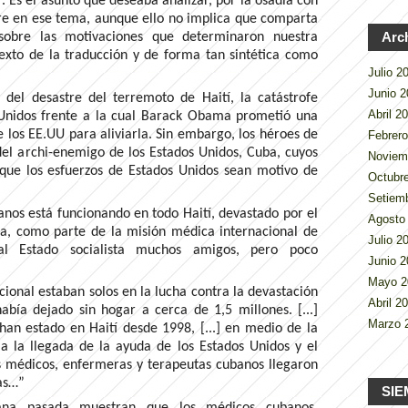
 Es el asunto que deseaba analizar, por la osadía con
re en ese tema, aunque ello no implica que comparta
Arc
sobre las motivaciones que determinaron nuestra
texto de la traducción y de forma tan sintética como
Julio 
Junio 
 del desastre del terremoto de Haití, la catástrofe
Abril 2
Unidos frente a la cual Barack Obama prometió una
los EE.UU para aliviarla. Sin embargo, los héroes de
Febrer
el archi-enemigo de los Estados Unidos, Cuba, cuyos
Noviem
ue los esfuerzos de Estados Unidos sean motivo de
Octubr
Setiem
nos está funcionando en todo Haití, devastado por el
Agosto
ra, como parte de la misión médica internacional de
Julio 
l Estado socialista muchos amigos, pero poco
Junio 
Mayo 
ional estaban solos en la lucha contra la devastación
Abril 2
ía dejado sin hogar a cerca de 1,5 millones. [...]
Marzo 
han estado en Haití desde 1998, [...] en medio de la
 a la llegada de la ayuda de los Estados Unidos y el
 médicos, enfermeras y terapeutas cubanos llegaron
as…”
SIE
emana pasada muestran que los médicos cubanos,