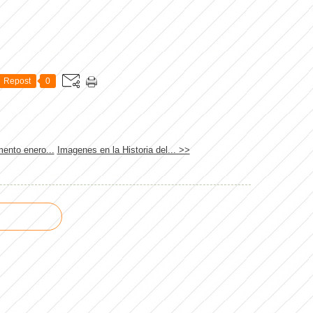
Repost
0
ento enero...
Imagenes en la Historia del... >>