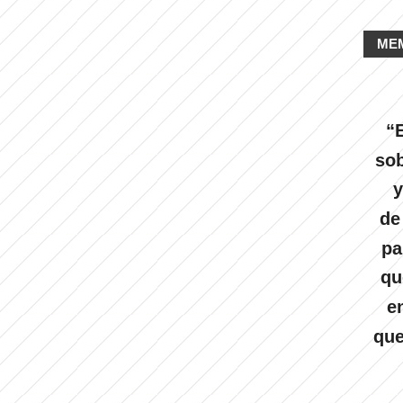
ME
“E
sob
y
de
pa
qu
e
que