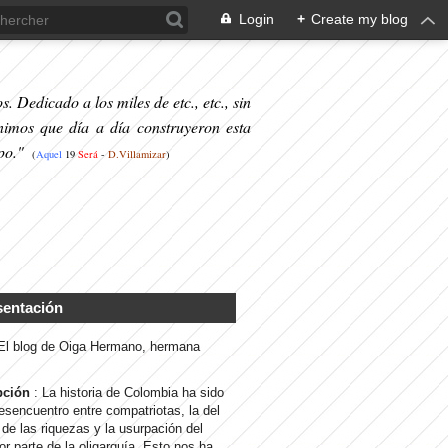
Login
+
Create my blog
. Dedicado a los miles de etc., etc., sin
nimos que día a día construyeron esta
po."
(
Aquel
19
S
erá
-
D.Villamizar
)
sentación
 El blog de Oiga Hermano, hermana
pción
: La historia de Colombia ha sido
desencuentro entre compatriotas, la del
de las riquezas y la usurpación del
or parte de la oligarquía. Esto nos ha