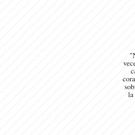
"
vece
c
cora
sob
la