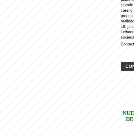
llevado
carenci
propon
realida
19, jun
luchado
socieda
Contac
CO
NUE
DE