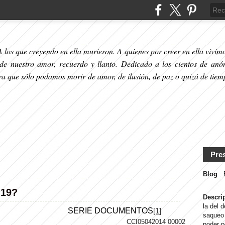
 los que creyendo en ella murieron. A quienes por creer en ella vivimos
 de nuestro amor, recuerdo y llanto. Dedicado a los cientos de anó
ara que sólo podamos morir de amor, de ilusión, de paz o quizá de tiem
Pre
Blog
:
-19?
Descri
la del 
SERIE DOCUMENTOS
[1]
saqueo 
poder p