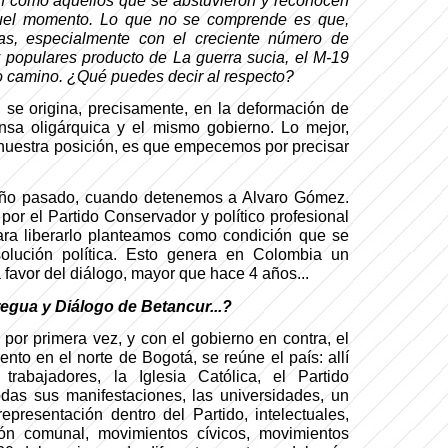
on como aquellos que se abstuvieron y reconocen
quel momento. Lo que no se comprende es que,
as, especialmente con el creciente número de
 y populares producto de La guerra sucia, el M-19
o camino. ¿Qué puedes decir al respecto?
 se origina, precisamente, en la deformación de
nsa oligárquica y el mismo gobierno. Lo mejor,
nuestra posición, es que empecemos por precisar
ño pasado, cuando detenemos a Alvaro Gómez.
por el Partido Conservador y político profesional
ara liberarlo planteamos como condición que se
olución política. Esto genera en Colombia un
favor del diálogo, mayor que hace 4 años...
regua y Diálogo de Betancur...?
 por primera vez, y con el gobierno en contra, el
nto en el norte de Bogotá, se reúne el país: allí
trabajadores, la Iglesia Católica, el Partido
odas sus manifestaciones, las universidades, un
representación dentro del Partido, intelectuales,
ción comunal, movimientos cívicos, movimientos