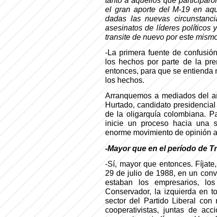
tanto a aquellos que participar
el gran aporte del M-19 en a
dadas las nuevas circunstanci
asesinatos de líderes políticos
transite de nuevo por este mism
-La primera fuente de confusión
los hechos por parte de la pre
entonces, para que se entienda 
los hechos.
Arranquemos a mediados del a
Hurtado, candidato presidencial 
de la oligarquía colombiana. P
inicie un proceso hacia una s
enorme movimiento de opinión a 
-Mayor que en el período de T
-Sí, mayor que entonces. Fíjate,
29 de julio de 1988, en un conve
estaban los empresarios, los 
Conservador, la izquierda en t
sector del Partido Liberal con 
cooperativistas, juntas de ac