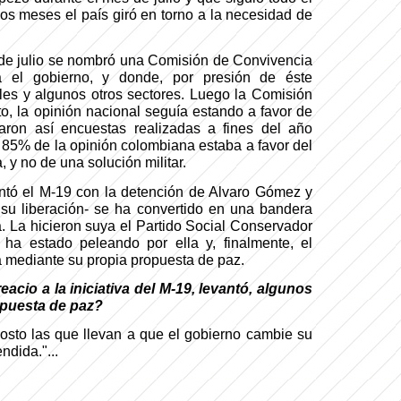
os meses el país giró en torno a la necesidad de
de julio se nombró una Comisión de Convivencia
 el gobierno, y donde, por presión de éste
ales y algunos otros sectores. Luego la Comisión
to, la opinión nacional seguía estando a favor de
eraron así encuestas realizadas a fines del año
85% de la opinión colombiana estaba a favor del
, y no de una solución militar.
ntó el M-19 con la detención de Alvaro Gómez y
su liberación- se ha convertido en una bandera
a. La hicieron suya el Partido Social Conservador
l ha estado peleando por ella y, finalmente, el
a mediante su propia propuesta de paz.
acio a la iniciativa del M-19, levantó, algunos
puesta de paz?
gosto las que llevan a que el gobierno cambie su
ndida."...