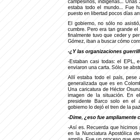
campesinos, indígenas... Unas 3
estaba todo el mundo... Fue h
puesto en libertad pocos días an
El gobierno, no sólo no asistió
cumbre. Pero era tan grande el 
finalmente tuvo que ceder y perm
Gómez, iban a buscar cómo conse
-¿Y las organizaciones guerrill
-Estaban casi todas: el EPL, 
enviaron una carta. Sólo se abs
Allí estaba todo el país, pese
generalizada que es en Colombia
Una caricatura de Héctor Osuna
imagen de la situación. En e
presidente Barco solo en el 
gobierno lo dejó el tren de la paz
-Dime, ¿eso fue ampliamente 
-Así es. Recuerda que hicimos 
en la Nunciatura Apostólica de
amplia. Fue un proceso que empe