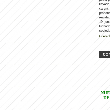
llevado
carenci
propon
realida
19, jun
luchado
socieda
Contac
CO
NUE
DE