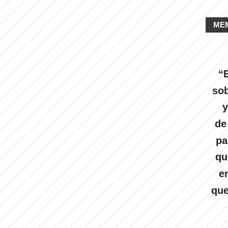
ME
“E
sob
y
de
pa
qu
e
que