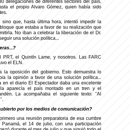
0 delegaciones de diferentes sectores del país,
asta el propio Alvaro Gómez, quien había sido
tes.
, sino que, hasta última hora, intentó impedir la
bloque que estaba a favor de su realización que
itirla. No iban a celebrar la liberación de el Dr.
guir una solución política...
eras...?
el PRT, el Quintín Lame, y nosotros. Las FARC
tuvo el ELN.
 a la oposición del gobierno. Esto demuestra lo
 la opinión a favor de una solución política...
 en el diario El Espectador daba una excelente
lla aparecía el país montado en un tren y el
andén. La acompañaba el siguiente texto: "Al
".
cubierto por los medios de comunicación?
primero una reunión preparatoria de esa cumbre
 Panamá, el 14 de julio, con una participación
zó durante el mes de julio y que siguió todo el