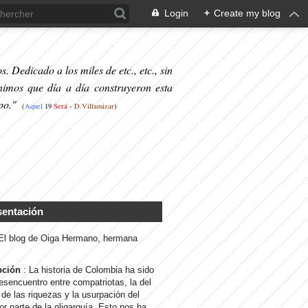
Login
+
Create my blog
. Dedicado a los miles de etc., etc., sin
nimos que día a día construyeron esta
po."
(
Aquel
19
S
erá
-
D.Villamizar
)
sentación
 El blog de Oiga Hermano, hermana
pción
: La historia de Colombia ha sido
desencuentro entre compatriotas, la del
de las riquezas y la usurpación del
or parte de la oligarquía. Esto nos ha