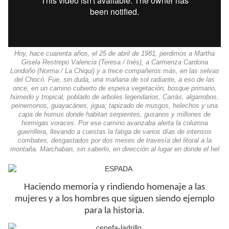
Hoy, hace cuarenta años, el 25 de abril de 1981, perdimos a Martha
Gisela Restrepo Valencia (Teresa / Inés), a Carmenza Cardona
Londoño (Norma / La Chiqui) y a trece compañeros más, en las selvas
del Chocó. Fue, sin duda, una mañana de sol radiante, a eso de las
once, en un camino cubierto de espesa vegetación; bosque primario,
húmedo y tropical, poblado de arboles legendarios, Carrás, algarrobos,
peinemonos, guayacánes, jigua; tapizado de musgos, helechos y una
capa de humus donde habitan serpientes, gusanos y millones de
hormigas voraces. Por ese camino avanzaba alerta la columna
guerrillera, llevando a cuestas la fatiga de varios días de intensos
combates, desgastados por dos meses de travesía del litoral a la
montaña. Marchaban, sin saberlo, en dirección al lugar en donde el hel
Haciendo memoria y rindiendo homenaje a las
mujeres y a los hombres que siguen siendo ejemplo
para la historia.