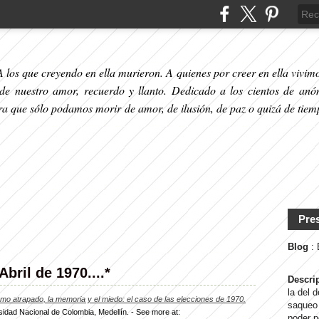
 los que creyendo en ella murieron. A quienes por creer en ella vivimos
 de nuestro amor, recuerdo y llanto. Dedicado a los cientos de anó
ara que sólo podamos morir de amor, de ilusión, de paz o quizá de tiem
Pre
Blog
:
bril de 1970....*
Descri
la del 
smo atrapado, la memoria y el miedo: el caso de las elecciones de 1970.
saqueo 
sidad Nacional de Colombia, Medellín. - See more at:
poder p