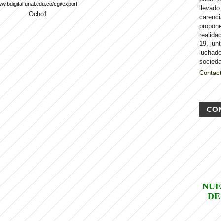
ww.bdigital.unal.edu.co/cgi/export
llevado
carenci
propon
realida
19, jun
luchado
socieda
Contac
CO
NUE
DE