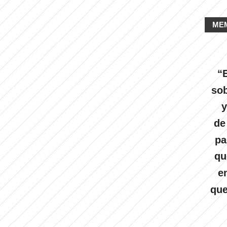
ME
“E
sob
y
de
pa
qu
e
que