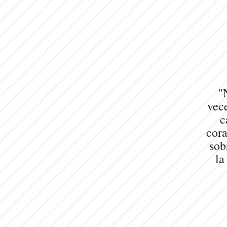
"
vece
c
cora
sob
la