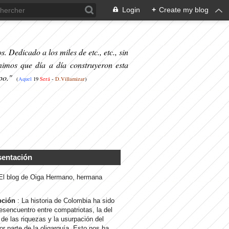
Login
+
Create my blog
. Dedicado a los miles de etc., etc., sin
nimos que día a día construyeron esta
po."
(
Aquel
19
S
erá
-
D.Villamizar
)
sentación
 El blog de Oiga Hermano, hermana
pción
: La historia de Colombia ha sido
desencuentro entre compatriotas, la del
de las riquezas y la usurpación del
or parte de la oligarquía. Esto nos ha