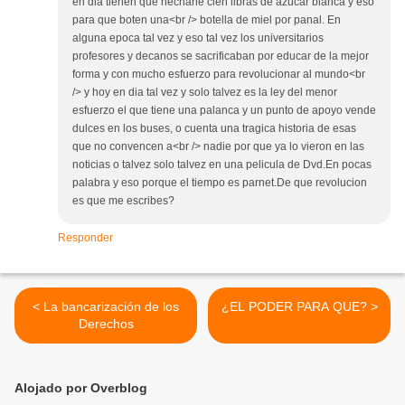
en dia tienen que hecharle cien libras de azucar blanca y eso
para que boten una<br /> botella de miel por panal. En
alguna epoca tal vez y eso tal vez los universitarios
profesores y decanos se sacrificaban por educar de la mejor
forma y con mucho esfuerzo para revolucionar al mundo<br
/> y hoy en dia tal vez y solo talvez es la ley del menor
esfuerzo el que tiene una palanca y un punto de apoyo vende
dulces en los buses, o cuenta una tragica historia de esas
que no convencen a<br /> nadie por que ya lo vieron en las
noticias o talvez solo talvez en una pelicula de Dvd.En pocas
palabra y eso porque el tiempo es parnet.De que revolucion
es que me escribes?
Responder
< La bancarización de los
¿EL PODER PARA QUE? >
Derechos
Alojado por Overblog