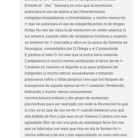
Ernesto el ´´che´´ Guevara,no creo que la revolucion
autorizara el uso de daños a las infraestructuras
colegiales,hospitalarias o Universitarias ,y mucho menos<br
/> que se autorizara el uso de estuperfacientes ni de drogas
ilicitas.No veo tan clara la tal revolucion en centro america ni
sur america ,cuando miles de verdaderos hombres y mujeres
se tomaron<br /> moncada y otros en la epoca de Somosa en
Nicaragua, comandados por D.Ortega y el Comandante
E.pastora el lider O .no creo que la lucha fuera matando
Campesinos ni mucho menos sembrando el terror de<br />
Cacerios en caserios ni dejando a su paso poblados de
indigentes ni mucho menos secuestrando o tomando
prisioneros niños o niñas,tampoco creo que los bloques de
insurgencia de aquella epoca se<br /> avalaran Vendiendo,
traficando y mucho menos consumiendo
cocoina,basuco,extasis y otro grupo de sustancias
psicoactivas para ver realizado con exito la Revolucion.lo que
si creo yo es que de vez en<br /> cuando bebieran una que
otra botella de Ron y por que no,un Habano Cubano con ese
agradable Olor. tal vez una gota de alambique feros De ese
que se fabricaba con maiz que Hoy en dia le llaman<br />
chicha artificial,o tal vez y eso especulando un poco solo una