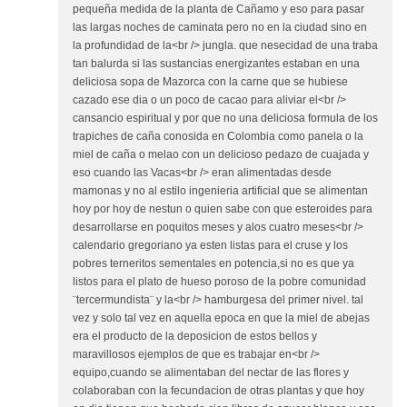
pequeña medida de la planta de Cañamo y eso para pasar
las largas noches de caminata pero no en la ciudad sino en
la profundidad de la<br /> jungla. que nesecidad de una traba
tan balurda si las sustancias energizantes estaban en una
deliciosa sopa de Mazorca con la carne que se hubiese
cazado ese dia o un poco de cacao para aliviar el<br />
cansancio espiritual y por que no una deliciosa formula de los
trapiches de caña conosida en Colombia como panela o la
miel de caña o melao con un delicioso pedazo de cuajada y
eso cuando las Vacas<br /> eran alimentadas desde
mamonas y no al estilo ingenieria artificial que se alimentan
hoy por hoy de nestun o quien sabe con que esteroides para
desarrollarse en poquitos meses y alos cuatro meses<br />
calendario gregoriano ya esten listas para el cruse y los
pobres terneritos sementales en potencia,si no es que ya
listos para el plato de hueso poroso de la pobre comunidad
¨tercermundista¨ y la<br /> hamburgesa del primer nivel. tal
vez y solo tal vez en aquella epoca en que la miel de abejas
era el producto de la deposicion de estos bellos y
maravillosos ejemplos de que es trabajar en<br />
equipo,cuando se alimentaban del nectar de las flores y
colaboraban con la fecundacion de otras plantas y que hoy