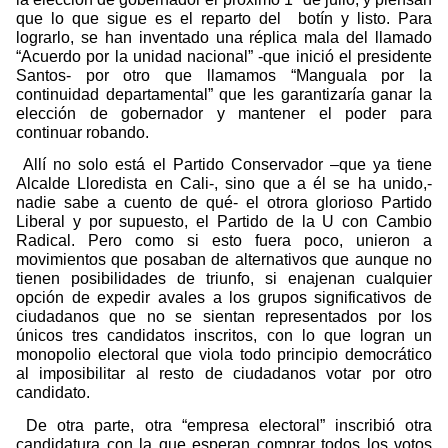
que lo que sigue es el reparto del
botín y listo. Para
lograrlo, se han inventado una réplica mala del llamado
“Acuerdo por la unidad nacional” -que inició el presidente
Santos- por otro que llamamos “Manguala por la
continuidad departamental” que les garantizaría ganar la
elección de gobernador y mantener el poder para
continuar robando.
Allí no solo está el Partido Conservador –que ya tiene
Alcalde Lloredista en Cali-, sino que a él se ha unido,-
nadie sabe a cuento de qué- el otrora glorioso Partido
Liberal y por supuesto, el Partido de la U con Cambio
Radical. Pero como si esto fuera poco, unieron a
movimientos que posaban de alternativos que aunque no
tienen posibilidades de triunfo, si enajenan cualquier
opción de expedir avales a los grupos significativos de
ciudadanos que no se sientan representados por los
únicos tres candidatos inscritos, con lo que logran un
monopolio electoral que viola todo principio democrático
al imposibilitar al resto de ciudadanos votar por otro
candidato.
De otra parte, otra “empresa electoral” inscribió otra
candidatura con la que esperan comprar todos los votos