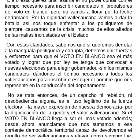
Claro esta que es una lástima el no poder contar con el
tiempo necesario para inscribir candidatos ni propulsores
del voto en blanco, pero no vamos a llorar por la leche
derramada. Por la dignidad vallecaucana vamos a dar la
batalla así nos toque enfrentar a los politiqueros de
siempre, causantes de la crisis, muchos de ellos aliados
de las mafias incrustadas en el Estado.
Con estas claridades, sabemos que si queremos derrotar
a la manguala politiquera y corrupta, debemos unir fuerzas
y esfuerzos para que el VOTO EN BLANCO sea el más
votado y lograr que por ley se tenga que convocar a
nuevas elecciones para elegir gobernador, -sin los mismos
candidatos- dándonos el tiempo necesario a todos los
vallecaucanos para inscribir o escoger el nombre que nos
represente en la conducción del departamento.
No se trata entonces, de un capricho ni rebelión, ni
desobediencia alguna, es el uso legítimo de la fuerza
electoral –la mayor expresión de nuestra democracia- por
la dignificación de la gente y el valor vallecaucano. Si el
VOTO EN BLANCO llega a ser el
mas votado además;
desde ahora anunciamos que nos sumamos a esa
corriente democrática territorial capaz de devolvernos el
orgullo de ser vallecaucanos y elevar, como siempre fue,