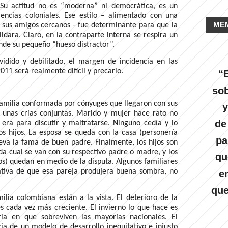
 Su actitud no es “moderna” ni democrática, es un
rencias coloniales. Ese estilo – alimentado con una
ME
de sus amigos cercanos - fue determinante para que la
idara. Claro, en la contraparte interna se respira un
nde su pequeño “hueso distractor”.
idido y debilitado, el margen de incidencia en las
011 será realmente difícil y precario.
“E
sob
 familia conformada por cónyuges que llegaron con sus
y
r unas crías conjuntas. Marido y mujer hace rato no
de
era para discutir y maltratarse. Ninguno cedía y lo
os hijos. La esposa se queda con la casa (personería
pa
leva la fama de buen padre. Finalmente, los hijos son
da cual se van con su respectivo padre o madre, y los
qu
s) quedan en medio de la disputa. Algunos familiares
ativa de que esa pareja produjera buena sombra, no
e
que
ilia colombiana están a la vista. El deterioro de la
s cada vez más creciente. El invierno lo que hace es
ria en que sobreviven las mayorías nacionales. El
ia de un modelo de desarrollo inequitativo e injusto