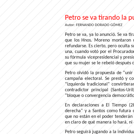
Petro se va tirando la p
Autor: FERNANDO DORADO GÓMEZ
Petro se va, ya lo anunció. Se va t
que los Hnos. Moreno montaron u
refundarse. Es cierto, pero oculta 
una, cuando votó por el Procurado
su fórmula vicepresidencial y pres
que su mujer se le rebeló después 
Petro olvidó la propuesta de “unir
campaña electoral. Se prestó y co
“izquierda tradicional” convirtie
contradictor principal (Santos-Ur
“bloque o convergencia democrátic
En declaraciones a El Tiempo (2
derecha” y a Santos como futura c
que no están en el poder tenderán 
en claro de qué manera lo hará, ni 
Petro seguirá jugando a la individu