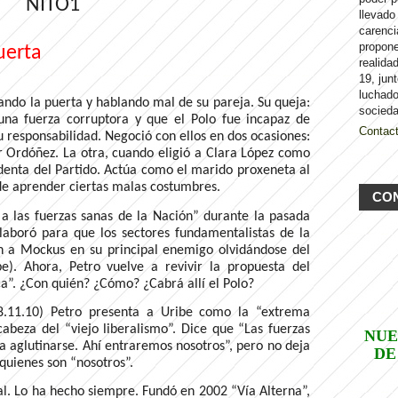
llevado
carenci
propon
uerta
realida
19, jun
luchado
irando la puerta y hablando mal de su pareja. Su queja:
socieda
na fuerza corruptora y que el Polo fue incapaz de
Contac
su responsabilidad. Negoció con ellos en dos ocasiones:
r Ordóñez. La otra, cuando eligió a Clara López como
identa del Partido. Actúa como el marido proxeneta al
de aprender ciertas malas costumbres.
CO
 a las fuerzas sanas de la Nación” durante la pasada
laboró para que los sectores fundamentalistas de la
ran a Mockus en su principal enemigo olvidándose del
ibe). Ahora, Petro vuelve a revivir la propuesta del
a”. ¿Con quién? ¿Cómo? ¿Cabrá allí el Polo?
8.11.10) Petro presenta a Uribe como la “extrema
abeza del “viejo liberalismo”. Dice que “Las fuerzas
NUE
a aglutinarse. Ahí entraremos nosotros”, pero no deja
DE
quienes son “nosotros”.
al. Lo ha hecho siempre. Fundó en 2002 “Vía Alterna”,