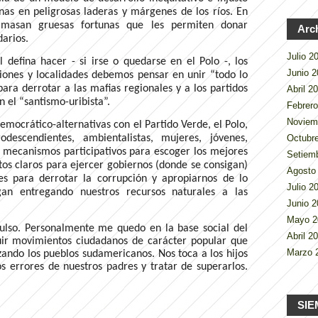
nas en peligrosas laderas y márgenes de los ríos. En
amasan gruesas fortunas que les permiten donar
Arc
darios.
Julio 
 defina hacer - si irse o quedarse en el Polo -, los
Junio 
giones y localidades debemos pensar en unir “todo lo
ara derrotar a las mafias regionales y a los partidos
Abril 2
n el “santismo-uribista”.
Febrer
Noviem
ocrático-alternativas con el Partido Verde, el Polo,
Octubr
descendientes, ambientalistas, mujeres, jóvenes,
r mecanismos participativos para escoger los mejores
Setiem
os claros para ejercer gobiernos (donde se consigan)
Agosto
s para derrotar la corrupción y apropiarnos de lo
Julio 
an entregando nuestros recursos naturales a las
Junio 
Mayo 
ulso. Personalmente me quedo en la base social del
Abril 2
uir movimientos ciudadanos de carácter popular que
Marzo 
zando los pueblos sudamericanos. Nos toca a los hijos
s errores de nuestros padres y tratar de superarlos.
SIE