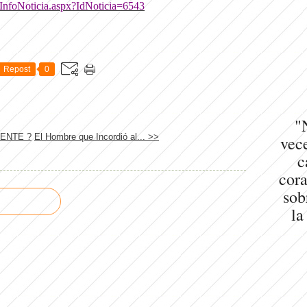
InfoNoticia.aspx?IdNoticia=6543
Repost
0
"
CENTE ?
El Hombre que Incordió al... >>
vece
c
cora
sob
la