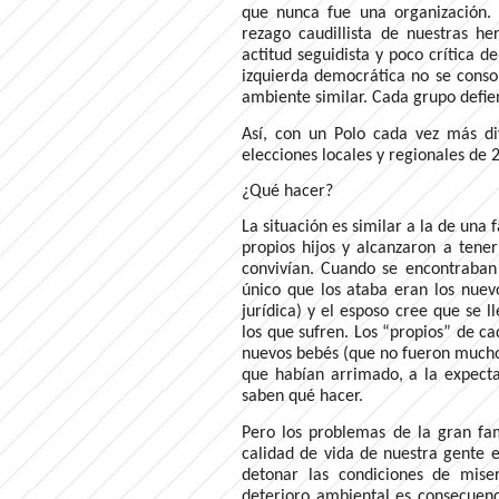
que nunca fue una organización.
rezago caudillista de nuestras he
actitud seguidista y poco crítica 
izquierda democrática no se consol
ambiente similar. Cada grupo defie
Así, con un Polo cada vez más div
elecciones locales y regionales de 2
¿Qué hacer?
La situación es similar a la de una
propios hijos y alcanzaron a tene
convivían. Cuando se encontraban 
único que los ataba eran los nuev
jurídica) y el esposo cree que se l
los que sufren. Los “propios” de ca
nuevos bebés (que no fueron mucho
que habían arrimado, a la expect
saben qué hacer.
Pero los problemas de la gran fam
calidad de vida de nuestra gente e
detonar las condiciones de mise
deterioro ambiental es consecuenc