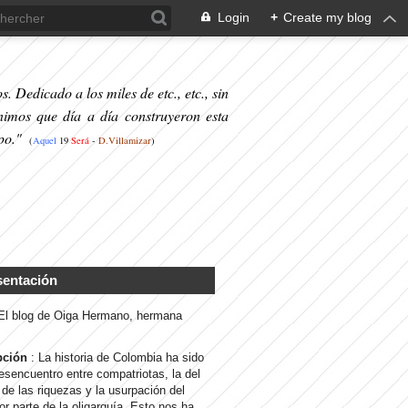
Login
+
Create my blog
. Dedicado a los miles de etc., etc., sin
nimos que día a día construyeron esta
po."
(
Aquel
19
S
erá
-
D.Villamizar
)
sentación
 El blog de Oiga Hermano, hermana
pción
: La historia de Colombia ha sido
desencuentro entre compatriotas, la del
de las riquezas y la usurpación del
or parte de la oligarquía. Esto nos ha