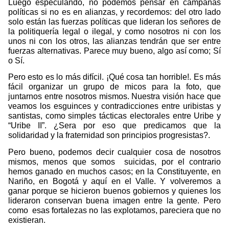
Lu
e
go especulando, no podemos pensar en campañas
políticas si no es en alianzas, y recordemos: del otro lado
solo están las fuerzas políticas que lideran los señores de
la politiquería legal o ilegal, y como nosotros ni con los
unos ni con los otros, las alianzas tendrán que ser entre
fuerzas alternativas. Parece muy bueno, algo así como; Sí
o Sí.
Pero esto es lo más difícil. ¡Qué cosa tan horrible!. Es más
fácil organizar un grupo de micos para la foto, que
juntarnos entre nosotros mismos. Nuestra visión hace que
veamos los esguinces y contradicciones entre uribistas y
santistas, como simples tácticas electorales entre Uribe y
“Uribe II”. ¿Sera por eso que predicamos que la
solidaridad y la fraternidad son principios progresistas?.
Pero bueno, podemos decir cualquier cosa de nosotros
mismos, menos que somos
suicidas, por el contrario
hemos ganado en muchos casos; en la Constituyente, en
Nariño, en Bogotá y aquí en el Valle. Y volveremos a
ganar porque se hicieron buenos gobiernos y quienes los
lideraron conservan buena imagen entre la gente. Pero
como
esas fortalezas no las explotamos, pareciera que no
existieran.