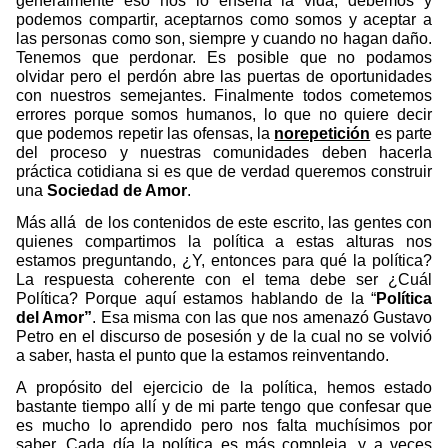
generalmente eso nos lo enseña la vida, debemos y
podemos compartir, aceptarnos como somos y aceptar a
las personas como son, siempre y cuando no hagan daño.
Tenemos que perdonar. Es posible que no podamos
olvidar pero el perdón abre las puertas de oportunidades
con nuestros semejantes. Finalmente todos cometemos
errores porque somos humanos, lo que no quiere decir
que podemos repetir las ofensas, la
norepetición
es parte
del proceso y nuestras comunidades deben hacerla
práctica cotidiana si es que de verdad queremos construir
una
Sociedad de Amor
.
Más allá
de los contenidos de este escrito, las gentes con
quienes compartimos la política a estas alturas nos
estamos preguntando, ¿Y, entonces para qué la política?
La respuesta coherente con el tema debe ser ¿Cuál
Política? Porque aquí estamos hablando de la “
Política
del Amor”
. Esa misma con las que nos amenazó Gustavo
Petro en el discurso de posesión y de la cual no se volvió
a saber, hasta el punto que la estamos reinventando.
A propósito del ejercicio de la política, hemos estado
bastante tiempo allí y de mi parte tengo que confesar que
es mucho lo aprendido pero nos falta muchísimos por
saber. Cada día la política es más compleja, y a veces