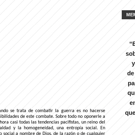
ME
“E
sob
y
de
pa
qu
e
ando se trata de combatir la guerra es no hacerse
que
osibilidades de este combate. Sobre todo no oponerle a
ra casi todas las tendencias pacifistas, un reino del
aldad y la homogeneidad, una entropía social. En
to social a nombre de Dios, de la razón o de cualquier