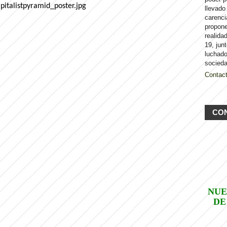
llevado
carenci
propon
realida
19, jun
luchado
socieda
Contac
CO
NUE
DE