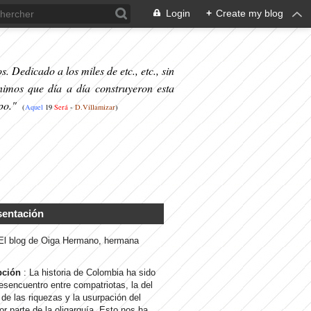
Login
+
Create my blog
. Dedicado a los miles de etc., etc., sin
nimos que día a día construyeron esta
po."
(
Aquel
19
S
erá
-
D.Villamizar
)
sentación
 El blog de Oiga Hermano, hermana
pción
: La historia de Colombia ha sido
desencuentro entre compatriotas, la del
de las riquezas y la usurpación del
or parte de la oligarquía. Esto nos ha