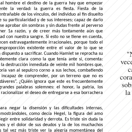
r al hombre el destino de la guerra hay que empezar
nte la verdad: la guerra es fiesta. Fiesta de la
trañable de los vínculos, del individuo al fin disuelto
e su particularidad y de sus intereses; capaz de darlo
rse aprobar sin sombras y sin dudas frente al perverso
ner 1a razón, y de creer más tontamente aún que
d con nuestra sangre. Si esto no se tiene en cuenta,
ecen extravagantemente irracionales, porque todo el
proporción existente entre el valor de lo que se
"
tá dispuesto a sacrificar. Cuando Hamlet se reprocha su
vece
temente clara como la que tenía ante sí, comenta:
la destrucción inmediata de veinte mil hombres que,
c
loria van al sepulcro corno a sus lechos, combatiendo
cora
s incapaz de comprender, por un terreno que no es
cadáveres”. ¿Quién ignora que este es frecuentemente
sob
randes palabras solemnes: el honor, la patria, los
la
a racionalizar el deseo de entregarse a esa borrachera
ra negar la disensión y las dificultades internas,
 mostrándoles, como decía Hegel, la figura del amo
egir entre solidaridad y derrota. Es triste sin duda la
os y el dolor de sus deudos y la de los muchachos
es tal vez más triste ver la alegría momentánea del