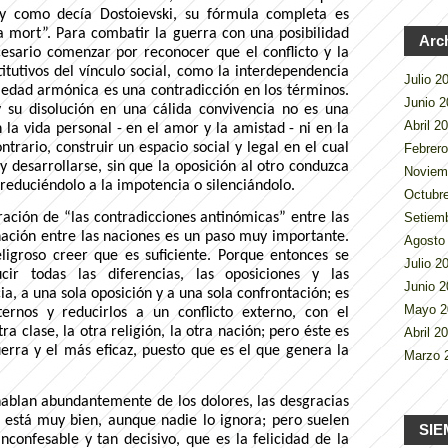
 y como decía Dostoievski, su fórmula completa es
e la mort”. Para combatir la guerra con una posibilidad
Arc
cesario comenzar por reconocer que el conflicto y la
itutivos del vínculo social, como la interdependencia
Julio 
iedad armónica es una contradicción en los términos.
Junio 
 y su disolución en una cálida convivencia no es una
Abril 2
 la vida personal - en el amor y la amistad - ni en la
ontrario, construir un espacio social y legal en el cual
Febrer
y desarrollarse, sin que la oposición al otro conduzca
Noviem
 reduciéndolo a la impotencia o silenciándolo.
Octubr
Setiem
ración de “las contradicciones antinómicas” entre las
nación entre las naciones es un paso muy importante.
Agosto
ligroso creer que es suficiente. Porque entonces se
Julio 
cir todas las diferencias, las oposiciones y las
Junio 
ia, a una sola oposición y a una sola confrontación; es
Mayo 
ternos y reducirlos a un conflicto externo, con el
ra clase, la otra religión, la otra nación; pero éste es
Abril 2
rra y el más eficaz, puesto que es el que genera la
Marzo 
 hablan abundantemente de los dolores, las desgracias
o está muy bien, aunque nadie lo ignora; pero suelen
SIE
nconfesable y tan decisivo, que es la felicidad de la