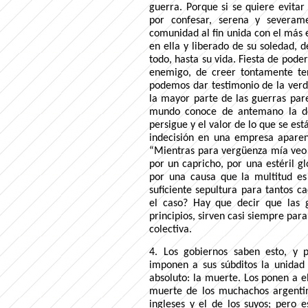
guerra. Porque si se quiere evita
por confesar, serena y severame
comunidad al fin unida con el más en
en ella y liberado de su soledad, d
todo, hasta su vida. Fiesta de pode
enemigo, de creer tontamente te
podemos dar testimonio de la verda
la mayor parte de las guerras par
mundo conoce de antemano la des
persigue y el valor de lo que se es
indecisión en una empresa aparen
“Mientras para vergüenza mía veo 
por un capricho, por una estéril g
por una causa que la multitud e
suficiente sepultura para tantos 
el caso? Hay que decir que las g
principios, sirven casi siempre par
colectiva.
4. Los gobiernos saben esto, y pa
imponen a sus súbditos la unidad
absoluto: la muerte. Los ponen a el
muerte de los muchachos argentin
ingleses y el de los suyos; pero 