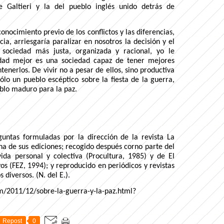
e Galtieri y la del pueblo inglés unido detrás de
onocimiento previo de los conflictos y las diferencias,
cia, arriesgaría paralizar en nosotros la decisión y el
sociedad más justa, organizada y racional, yo le
edad mejor es una sociedad capaz de tener mejores
tenerlos. De vivir no a pesar de ellos, sino productiva
ólo un pueblo escéptico sobre la fiesta de la guerra,
eblo maduro para la paz.
untas formuladas por la dirección de la revista La
na de sus ediciones; recogido después corno parte del
vida personal y colectiva (Procultura, 1985) y de El
yos (FEZ, 1994); y reproducido en periódicos y revistas
diversos. (N. del E.).
m/2011/12/sobre-la-guerra-y-la-paz.html?
Repost
0