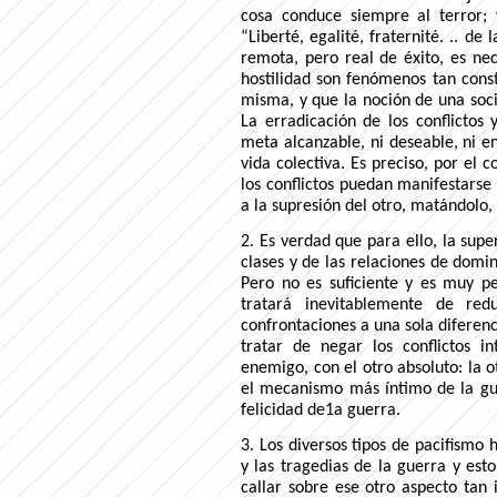
cosa conduce siempre al terror;
“Liberté, egalité, fraternité. .. d
remota, pero real de éxito, es ne
hostilidad son fenómenos tan const
misma, y que la noción de una soc
La erradicación de los conflictos
meta alcanzable, ni deseable, ni en
vida colectiva. Es preciso, por el c
los conflictos puedan manifestarse 
a la supresión del otro, matándolo,
2. Es verdad que para ello, la supe
clases y de las relaciones de domi
Pero no es suficiente y es muy pe
tratará inevitablemente de redu
confrontaciones a una sola diferenc
tratar de negar los conflictos in
enemigo, con el otro absoluto: la ot
el mecanismo más íntimo de la gue
felicidad de1a guerra.
3. Los diversos tipos de pacifismo
y las tragedias de la guerra y est
callar sobre ese otro aspecto tan i