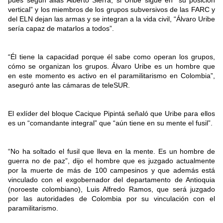
pues según alias Alberto Sierra, si Uribe sigue en “su posición
vertical” y los miembros de los grupos subversivos de las FARC y
del ELN dejan las armas y se integran a la vida civil, “Álvaro Uribe
sería capaz de matarlos a todos”.
“Él tiene la capacidad porque él sabe como operan los grupos,
cómo se organizan los grupos. Álvaro Uribe es un hombre que
en este momento es activo en el paramilitarismo en Colombia”,
aseguró ante las cámaras de teleSUR.
El exlíder del bloque Cacique Pipintá señaló que Uribe para ellos
es un “comandante integral” que “aún tiene en su mente el fusil”.
“No ha soltado el fusil que lleva en la mente. Es un hombre de
guerra no de paz”, dijo el hombre que es juzgado actualmente
por la muerte de más de 100 campesinos y que además está
vinculado con el exgobernador del departamento de Antioquia
(noroeste colombiano), Luis Alfredo Ramos, que será juzgado
por las autoridades de Colombia por su vinculación con el
paramilitarismo.