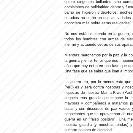
quiere dirigentes brillantes sino com
comisiones de solidaridad dentro y fuer
barrio se hicieron video-foros, noch
estudios no están en sus actividades.
conociera más sobre estas realidades”
No nos están metiendo en la guerra, 
todos los hombres con armas de siem
inerme y actuando detrás de sus aparat
Mientras marchamos por la paz y la 
la guerra y en el terror que nos impo
años que hoy entra en una fase que cons
Una fase que se sabía que iban a impo
La guerra era, por lo menos esta que 
Perú) es y será contra nosotras y nos
riquezas de nuestra Mama Kiwe (Pach
negocio más grande que impone la li
mayoras y compañeros a matarnos
pa
balas y con discursos de paz vacíos 
negociantes que se aprovechan de nues
guerra es un "falso positivo". Una me
nuestra guardia (y nuestras rondas) y
nuestra palabra de dignidad.