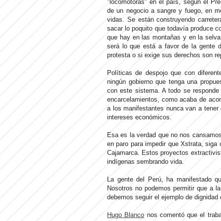
"locomotoras" en el país, según el Pres
de un negocio a sangre y fuego, en me
vidas. Se están construyendo carrete
sacar lo poquito que todavía produce co
que hay en las montañas y en la selva
será lo que está a favor de la gente 
protesta o si exige sus derechos son re
Políticas de despojo que con diferen
ningún gobierno que tenga una propues
con este sistema. A todo se responde co
encarcelamientos, como acaba de acont
a los manifestantes nunca van a tener
intereses económicos.
Esa es la verdad que no nos cansamos 
en paro para impedir que Xstrata, siga
Cajamarca. Estos proyectos extractivis
indígenas sembrando vida.
La gente del Perú, ha manifestado que
Nosotros no podemos permitir que a la
debemos seguir el ejemplo de dignidad
Hugo Blanco
nos comentó que el traba