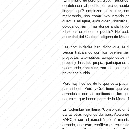
“El ministro de defensa dice: "Nosotros
de defender al pueblo, en pro de cuid
llegan aquí? empiezan a insultar, e
respetando, nos están involucrando en
guerrilla es igual, ellos dicen “nosotr
colocando las minas donde anda la pob
¿Eso es defender el pueblo? No podem
autoridad del Cabildo Indígena de Mi
Las comunidades han dicho que se ti
Seguir trabajando con los jóvenes pa
proyectos alternativos aunque estos n
propia y la salud propia, participando 
sobre todo continuar con la concienti
privatizar la vida.
Pero hay hechos de lo que está pasan
pasando en Perú. ¿Qué tiene que ver l
armados o con las políticas de los gob
naturales que hacen parte de la Madre T
En Colombia se llama “Consolidación te
varias otras regiones del país. Aparente
FARC y con el narcotráfico. Y mient
armado, que este conflicto es en reali