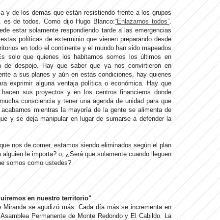
a y de los demás que están resistiendo frente a los grupos
, es de todos. Como dijo Hugo Blanco:
“Enlazarnos todos”
.
ede estar solamente respondiendo tarde a las emergencias
stas políticas de exterminio que vienen preparando desde
itorios en todo el continente y el mundo han sido mapeados
 Es solo que quienes los habitamos somos los últimos en
en de despojo. Hay que saber que ya nos convirtieron en
ente a sus planes y aún en estas condiciones, hay quienes
ra exprimir alguna ventaja política o económica. Hay que
e hacen sus proyectos y en los centros financieros donde
 mucha consciencia y tener una agenda de unidad para que
 acabarnos mientras la mayoría de la gente se alimenta de
que y se deja manipular en lugar de sumarse a defender la
 que nos de comer, estamos siendo eliminados según el plan
 alguien le importa? o, ¿Será que solamente cuando lleguen
que somos como ustedes?
uiremos en nuestro territorio"
de Miranda se agudizó más. Cada día más se incrementa en
e Asamblea Permanente de Monte Redondo y El Cabildo. La