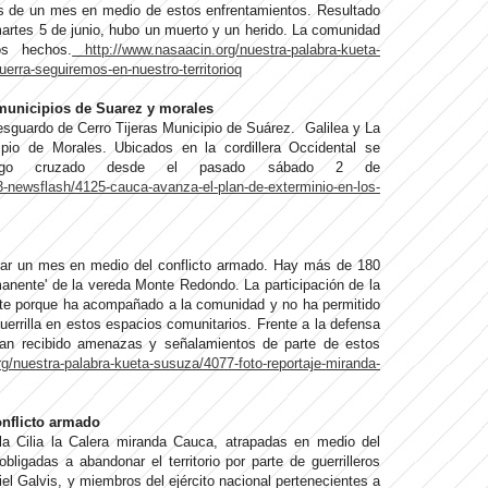
s de un mes en medio de estos enfrentamientos. Resultado
martes 5 de junio, hubo un muerto y un herido. La comunidad
os hechos.
http://www.nasaacin.org/nuestra-palabra-kueta-
erra-seguiremos-en-nuestro-territorioq
 municipios de Suarez y morales
guardo de Cerro Tijeras Municipio de Suárez. Galilea y La
io de Morales. Ubicados en la cordillera Occidental se
uego cruzado desde el pasado sábado 2 de
/3-newsflash/4125-cauca-avanza-el-plan-de-exterminio-en-los-
ar un mes en medio del conflicto armado. Hay más de 180
anente' de la vereda Monte Redondo. La participación de la
te porque ha acompañado a la comunidad y no ha permitido
guerrilla en estos espacios comunitarios. Frente a la defensa
ia han recibido amenazas y señalamientos de parte de estos
rg/nuestra-palabra-kueta-susuza/4077-foto-reportaje-miranda-
nflicto armado
a Cilia la Calera miranda Cauca, atrapadas en medio del
ligadas a abandonar el territorio por parte de guerrilleros
el Galvis, y miembros del ejército nacional pertenecientes a