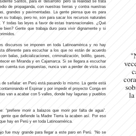
idente Santos, para el ‘desarrollo’ pero la realidad se trata
dio de propaganda, con nuestras tierras y contra nuestras
ras, grandes y pavimentadas. La gente piensa que es para
n su trabajo, pero no, son para sacar los recursos naturales
. Y todas las leyes a favor de estas transnacionales. ¿Qué
de bien? Gente que trabaja duro para vivir dignamente y si
primidos.
tes discursos se imponen en toda Latinoamérica y no hay
ta diferente para escuchar a los que no están de acuerdo
"
n balas, judicializaciones, criminalización, bolillo, gases,
vece
ecer en Miranda y en Cajamarca. Si se llegara a escuchar
 en cuenta sus propuestas, nunca van a perder de vista sus
c
cora
de señalar: en Perú está pasando lo mismo. La gente está
sob
 contaminando el Espinar y por impedir el proyecto Conga en
la
tas van a acabar con 5 valles, donde hay lagunas y pueblos
: “prefiere morir a balazos que morir por falta de agua”.
 gente que defiende la Madre Tierra la acaben así. Por eso
 que hay en Perú y en toda Latinoamérica.
jo fue muy grande para llegar a este paro en Perú. “No se