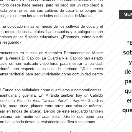
rritorio desde hace meses, pero no llegó por un rato ¡llegó a
ada pero no es por sus cultivos de coca sino porque las
ME
las”, expusieron las autoridades del cabildo de Miranda.
la ha colocado minas en medio de los cultivos de coca y el
 en medio de los cafetales. Las escuelas y el colegio no son
scolares en las 9 sedes educativas. ¿Entonces, cómo puede
“E
te resguardo?
sob
encuentran en el sitio de Asamblea Permanente de Monte
 la vereda El Cabildo. La Guardia y el Cabildo han estado
y
cio se han realizado video-foros para mostrar la realidad.
amó, con respecto a no salir del territorio: “¡Resistencia
de
ensa territorial para seguir viviendo como comunidad dentro
pa
qu
l Cauca son señalados como guerrilleros y narcotraficantes.
arihuana y guerrilla. En Miranda también hay un Cabildo
e
 desde su Plan de Vida “Unidad Páez”. Hay 60 Guardias
, lulo, mora, yuca, plátano entre otros; una mina de mármol;
que
ajar en fincas de afuera). Dentro de este resguardo también
unitaria por medio de asambleas. Gente que tiene una
re ha luchado desde la resistencia pacífica y sin armas.