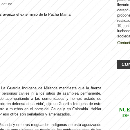
 actuar
llevado
carenci
as avanza el exterminio de la Pacha Mama
propon
realida
19, jun
luchado
socieda
Contac
CO
La Guardia Indígena de Miranda manifiesta que la fuerza
as personas civiles ni a los sitios de asamblea permanente.
ado acompañando a las comunidades y hemos estado de
do en defensa de la vida”, dijo un Guardia Indígena de este
aro a muchos en el norte del Cauca y en Colombia. Hablar
NUE
Por eso otros son señalados y amenazados.
DE
randa y en otros resguardos indígenas se está agudizando
 de un mes viviendo en medio de las confrontaciones de los