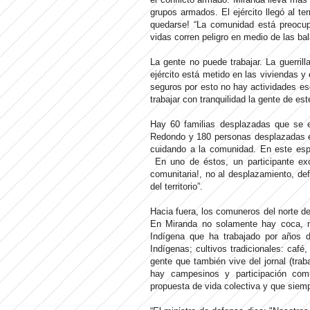
grupos armados. El ejército llegó al te
quedarse! “La comunidad está preocup
vidas corren peligro en medio de las ba
La gente no puede trabajar. La guerril
ejército está metido en las viviendas y
seguros por esto no hay actividades e
trabajar con tranquilidad la gente de es
Hay 60 familias desplazadas que se 
Redondo y 180 personas desplazadas en
cuidando a la comunidad. En este espa
En uno de éstos, un participante excl
comunitaria!, no al desplazamiento, def
del territorio”.
Hacia fuera, los comuneros del norte de
En Miranda no solamente hay coca, m
Indígena que ha trabajado por años
Indígenas; cultivos tradicionales: café
gente que también vive del jornal (trab
hay campesinos y participación com
propuesta de vida colectiva y que siemp