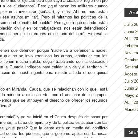
 tenemos el ejército para que vaya a cualquier región en pro
ar a los ciudadanos”. Pero ¿qué hacen los militares cuando
mpiezan a involucrar (señalar), y más. Ahí no nos están
Arc
 ese asunto (militar). Pero si miramos las políticas de la
os somos el ejército del pueblo”. Pero ¿será qué cuando están
Julio 
lación civil y en los trabajaderos, nos están defendiendo?
Junio 
os caer en los errores ni del uno del otro”. Expresó la
Abril 2
randa.
Febrer
enen que defender porque ‘nadie va a defender a nadie’.
Noviem
ra que no se involucren con las armas, continuar con los
Octubr
o tienen mucha salida, seguir trabajando con la educación
Setiem
en la Guardia Indígena para cuidar la vida y el territorio. Y
zación de nuestra gente para resistir a todo el que quiera
Agosto
Julio 
Junio 
do en Miranda, Cauca, que se relacionan con lo que está
a minería a cielo abierto, con el accionar de los grupos
Mayo 
iernos que se atribuyen el derecho de ofrecer los recursos
Abril 2
ierra?
Marzo 
rritorial” y ya se inició en el Cauca después de pasar por
mente, la tarea del ejército y de la policía es acabar con las
ras ¿qué pasa? Que la gente está en medio del conflicto
SIE
dad contra los pueblos, que el gobierno aplica sus famosas