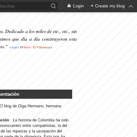
Login
+
Create my blog
. Dedicado a los miles de etc., etc., sin
nimos que día a día construyeron esta
po."
(
Aquel
19
S
erá
-
D.Villamizar
)
sentación
 El blog de Oiga Hermano, hermana
pción
: La historia de Colombia ha sido
desencuentro entre compatriotas, la del
de las riquezas y la usurpación del
or parte de la oligarquía. Esto nos ha