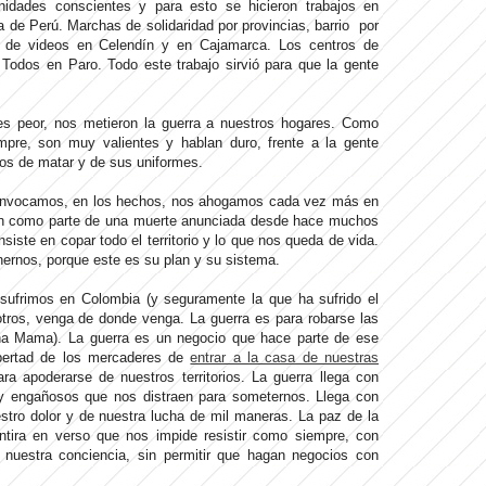
unidades conscientes y para esto se hicieron trabajos en
a de Perú. Marchas de solidaridad por provincias, barrio por
es de videos en Celendín y en Cajamarca. Los centros de
 Todos en Paro. Todo este trabajo sirvió para que la gente
.
es peor, nos metieron la guerra a nuestros hogares. Como
pre, son muy valientes y hablan duro, frente a la gente
os de matar y de sus uniformes.
convocamos, en los hechos, nos ahogamos cada vez más en
nen como parte de una muerte anunciada desde hace muchos
iste en copar todo el territorio y lo que nos queda de vida.
nernos, porque este es su plan y su sistema.
sufrimos en Colombia (y seguramente la que ha sufrido el
otros, venga de donde venga. La guerra es para robarse las
a Mama). La guerra es un negocio que hace parte de ese
bertad de los mercaderes de
entrar a la casa de nuestras
ra apoderarse de nuestros territorios. La guerra llega con
y engañosos que nos distraen para someternos. Llega con
tro dolor y de nuestra lucha de mil maneras. La paz de la
ntira en verso que nos impide resistir como siempre, con
 nuestra conciencia, sin permitir que hagan negocios con