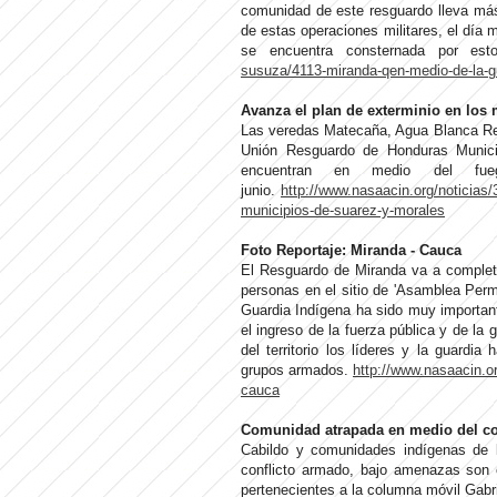
comunidad de este resguardo lleva má
de estas operaciones militares, el día 
se encuentra consternada por est
susuza/4113-miranda-qen-medio-de-la-gu
Avanza el plan de exterminio en los
Las veredas Matecaña, Agua Blanca Res
Unión Resguardo de Honduras Municip
encuentran en medio del f
junio.
http://www.nasaacin.org/noticias
municipios-de-suarez-y-morales
Foto Reportaje: Miranda - Cauca
El Resguardo de Miranda va a complet
personas en el sitio de 'Asamblea Perm
Guardia Indígena ha sido muy importan
el ingreso de la fuerza pública y de la 
del territorio los líderes y la guard
grupos armados.
http://www.nasaacin.o
cauca
Comunidad atrapada en medio del co
Cabildo y comunidades indígenas de l
conflicto armado, bajo amenazas son ob
pertenecientes a la columna móvil Gabri